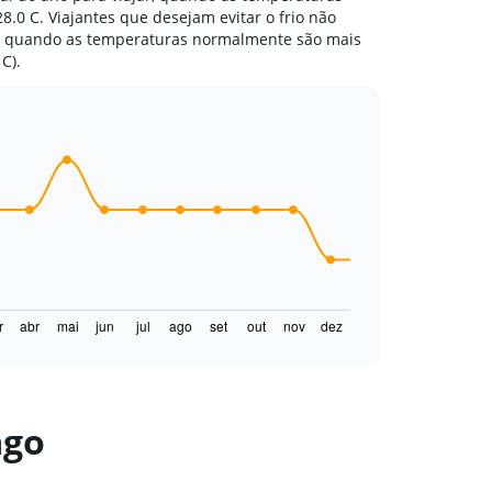
.0 C. Viajantes que desejam evitar o frio não
o, quando as temperaturas normalmente são mais
C).
r
abr
mai
jun
jul
ago
set
out
nov
dez
ago