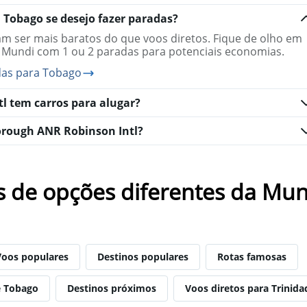
The
chart
 Tobago se desejo fazer paradas?
has
 ser mais baratos do que voos diretos. Fique de olho em
1
 Mundi com 1 ou 2 paradas para potenciais economias.
Y
axis
das para Tobago
displaying
values.
l tem carros para alugar?
Range:
25
to
orough ANR Robinson Intl?
29.
s de opções diferentes da Mun
Voos populares
Destinos populares
Rotas famosas
e Tobago
Destinos próximos
Voos diretos para Trinid