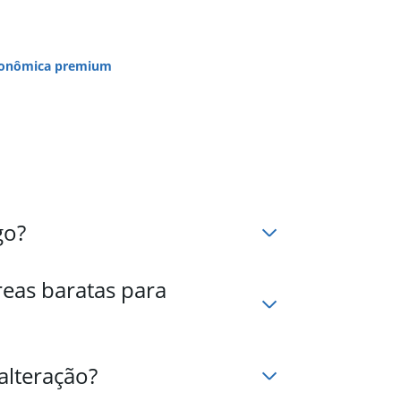
onômica premium
go?
eas baratas para
alteração?