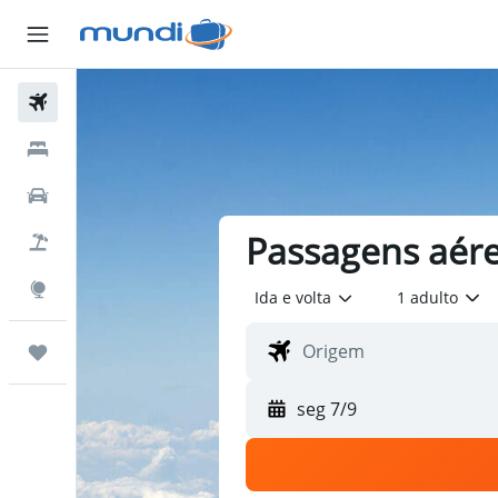
Passagens Aéreas
Hospedagens
Carros
Passagens aére
Pacotes
Explore
Ida e volta
1 adulto
Trips
seg 7/9