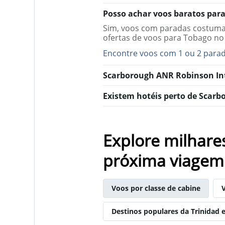
chart
has
Posso achar voos baratos para
1
Sim, voos com paradas costumam
Y
ofertas de voos para Tobago no
axis
displaying
Encontre voos com 1 ou 2 para
values.
Range:
Scarborough ANR Robinson Int
0
to
Existem hotéis perto de Scarb
300.
Explore milhare
próxima viagem
Voos por classe de cabine
Destinos populares da Trinidad 