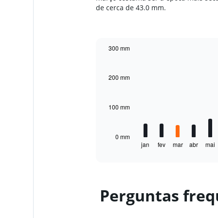
de cerca de 43.0 mm.
300 mm
Bar
Chart
graphic.
chart
with
200 mm
12
bars.
100 mm
The
chart
has
1
0 mm
jan
fev
mar
abr
mai
X
End
of
axis
interactive
displaying
chart
categories.
Range:
Perguntas freq
12
categories.
The