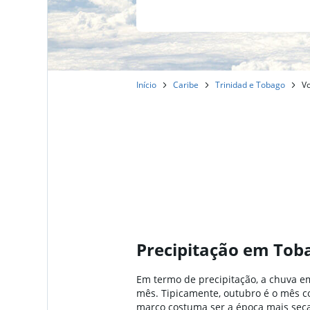
Início
Caribe
Trinidad e Tobago
Vo
Precipitação em Tob
Em termo de precipitação, a chuva em
mês. Tipicamente, outubro é o mês c
março costuma ser a época mais seca 