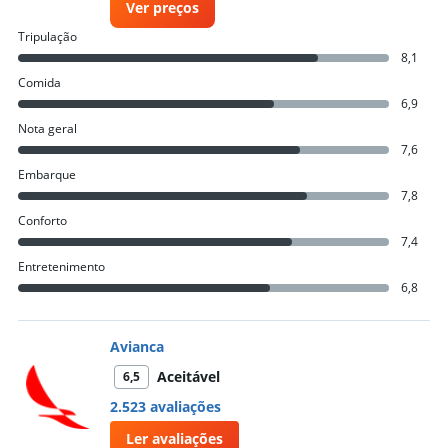
Ver preços
Tripulação
8,1
Comida
6,9
Nota geral
7,6
Embarque
7,8
Conforto
7,4
Entretenimento
6,8
Avianca
Aceitável
6,5
2.523 avaliações
Ler avaliações