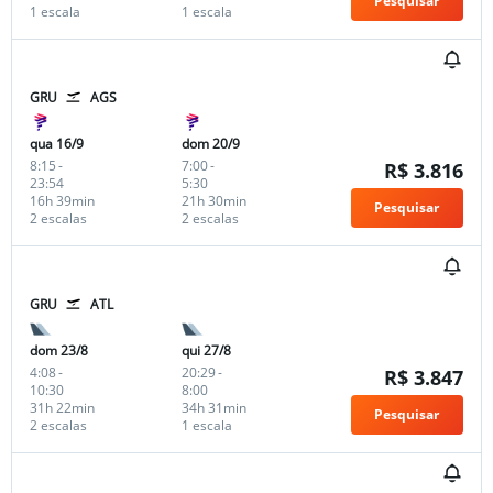
Pesquisar
1 escala
1 escala
GRU
AGS
qua 16/9
dom 20/9
8:15
-
7:00
-
R$ 3.816
23:54
5:30
16h 39min
21h 30min
Pesquisar
2 escalas
2 escalas
GRU
ATL
dom 23/8
qui 27/8
4:08
-
20:29
-
R$ 3.847
10:30
8:00
31h 22min
34h 31min
Pesquisar
2 escalas
1 escala