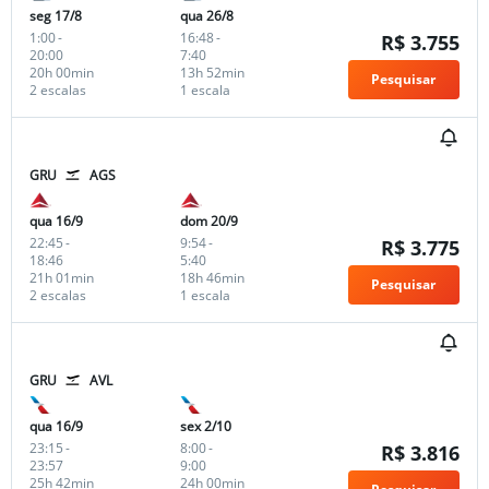
seg 17/8
qua 26/8
1:00
-
16:48
-
R$ 3.755
20:00
7:40
20h 00min
13h 52min
Pesquisar
2 escalas
1 escala
GRU
AGS
qua 16/9
dom 20/9
22:45
-
9:54
-
R$ 3.775
18:46
5:40
21h 01min
18h 46min
Pesquisar
2 escalas
1 escala
GRU
AVL
qua 16/9
sex 2/10
23:15
-
8:00
-
R$ 3.816
23:57
9:00
25h 42min
24h 00min