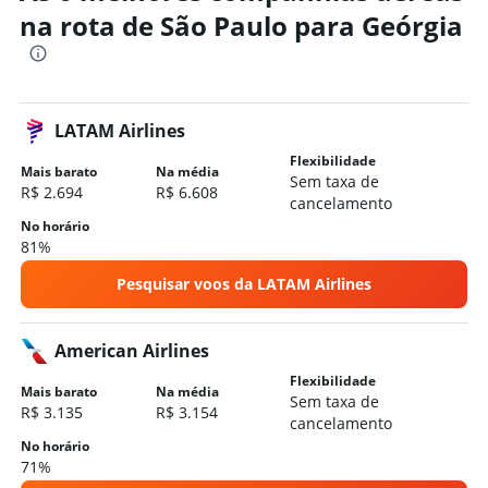
Hotéis em Geórgia
na rota de São Paulo para Geórgia
Hotéis em Atlanta
Hotéis em Savannah
Hotéis em Helen
LATAM Airlines
Hotéis em Tybee Island
Flexibilidade
Hotéis em Augusta
Mais barato
Na média
Sem taxa de
R$ 2.694
R$ 6.608
Hotéis em Jekyll Island
cancelamento
No horário
Hotéis em Atenas
81%
Hotéis em Macon
Pesquisar voos da LATAM Airlines
Hotéis em Columbus
Hotéis em Valdosta
American Airlines
Hotéis em Marietta
Flexibilidade
Mais barato
Na média
Sem taxa de
R$ 3.135
R$ 3.154
cancelamento
No horário
71%