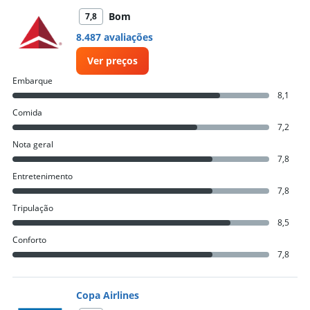
Bom
7,8
8.487 avaliações
Ver preços
Embarque
8,1
Comida
7,2
Nota geral
7,8
Entretenimento
7,8
Tripulação
8,5
Conforto
7,8
Copa Airlines