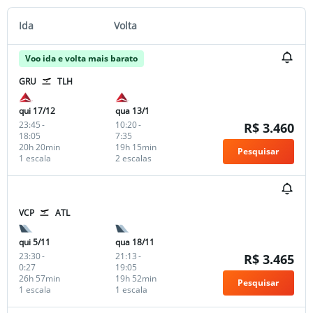
Ida
Volta
Voo ida e volta mais barato
GRU
TLH
qui 17/12
qua 13/1
23:45
-
10:20
-
R$ 3.460
18:05
7:35
20h 20min
19h 15min
Pesquisar
1 escala
2 escalas
VCP
ATL
qui 5/11
qua 18/11
23:30
-
21:13
-
R$ 3.465
0:27
19:05
26h 57min
19h 52min
Pesquisar
1 escala
1 escala