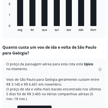
of
bars.
2
flights.
Range:
The
1
0
chart
to
has
30.
1
0
seg
ter
qua
qui
sex
sáb
dom
X
End
of
axis
interactive
displaying
chart
categories.
Quanto custa um voo de ida e volta de São Paulo
Range:
para Geórgia?
7
categories.
The
O preço da passagem aérea para esta rota está
típico
chart
no momento.
has
1
Voos de São Paulo para Geórgia geralmente custam entre
Y
R$ 3.140 e R$ 6.601 em novembro.
axis
O preço de ida e volta mais barato encontrado nos últimos
displaying
5 dias foi de R$ 3.465 na Várias companhias aéreas (5
values.
Range:
nov.-18 nov.).
0