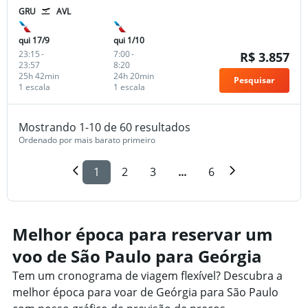
GRU
AVL
qui 17/9
qui 1/10
23:15
-
7:00
-
R$ 3.857
23:57
8:20
25h 42min
24h 20min
Pesquisar
1 escala
1 escala
Mostrando 1-10 de 60 resultados
Ordenado por mais barato primeiro
1
2
3
...
6
Melhor época para reservar um
voo de São Paulo para Geórgia
Tem um cronograma de viagem flexível? Descubra a
melhor época para voar de Geórgia para São Paulo