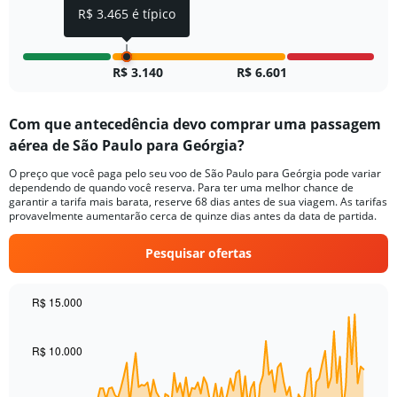
to
R$ 3.465 é típico
4.
R$ 3.140
R$ 6.601
Com que antecedência devo comprar uma passagem
aérea de São Paulo para Geórgia?
O preço que você paga pelo seu voo de São Paulo para Geórgia pode variar
dependendo de quando você reserva. Para ter uma melhor chance de
garantir a tarifa mais barata, reserve 68 dias antes de sua viagem. As tarifas
provavelmente aumentarão cerca de quinze dias antes da data de partida.
Pesquisar ofertas
R$ 15.000
Chart
Chart
graphic.
with
91
R$ 10.000
data
points.