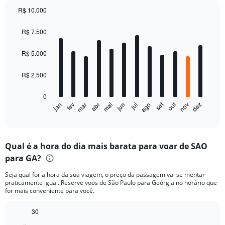
R$ 10.000
Bar
Chart
graphic.
chart
R$ 7.500
with
12
bars.
R$ 5.000
The
R$ 2.500
chart
has
0
1
set
out
fev
mai
ago
nov
mar
jun
dez
jan
abr
jul
X
End
of
axis
interactive
displaying
chart
categories.
Qual é a hora do dia mais barata para voar de SAO
Range:
para GA?
12
categories.
Seja qual for a hora da sua viagem, o preço da passagem vai se mentar
The
praticamente igual. Reserve voos de São Paulo para Geórgia no horário que
chart
for mais conveniente para você.
has
1
30
Y
Bar
Chart