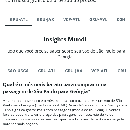
com nosso gráfico de previsão de preços.
GRU-ATL
GRU-JAX
VCP-ATL
GRU-AVL
CGH-A
Insights Mundi
Tudo que você precisa saber sobre seu voo de São Paulo para
Geórgia
SAO-USGA
GRU-ATL
GRU-JAX
VCP-ATL
GRU-
Qual é o mês mais barato para comprar uma
passagem de São Paulo para Geórgia?
Atualmente, novembro é o mês mais barato para reservar um voo de São
Paulo para Geórgia (média de R$ 4.746). Voar de São Paulo para Geórgia em
julho significa gastar mais com passagens (média de R$ 7.200). Diversos
fatores podem alterar o preço das passagens, por isso, não deixe de
comparar companhias aéreas, aeroportos e horários de partida e chegada
para ter mais opções.