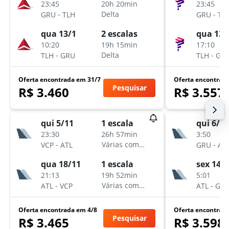
23:45
23:45
20h 20min
-
-
Delta
GRU
TLH
GRU
TL
qua 13/1
qua 13/
2 escalas
10:20
17:10
19h 15min
-
-
Delta
TLH
GRU
TLH
GR
Oferta encontrada em 31/7
Oferta encontrad
Pesquisar
R$ 3.460
R$ 3.557
qui 5/11
qui 6/8
1 escala
23:30
3:50
26h 57min
-
-
Várias companhias aéreas
VCP
ATL
GRU
AT
qua 18/11
sex 14/8
1 escala
21:13
5:01
19h 52min
-
-
Várias companhias aéreas
ATL
VCP
ATL
GR
Oferta encontrada em 4/8
Oferta encontrad
Pesquisar
R$ 3.465
R$ 3.598