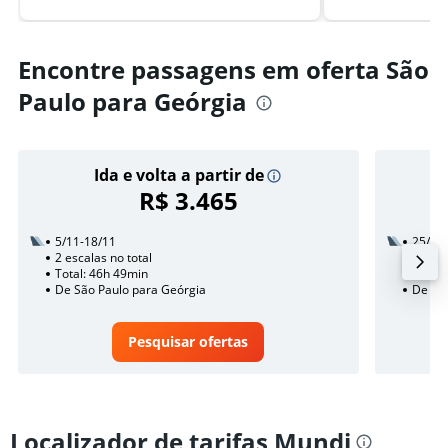
Encontre passagens em oferta São
Paulo para Geórgia
Ida e volta a partir de
R$ 3.465
5/11-18/11
25/8
2 escalas no total
3 esca
Total: 46h 49min
Total:
De São Paulo para Geórgia
De São
Pesquisar ofertas
Localizador de tarifas Mundi