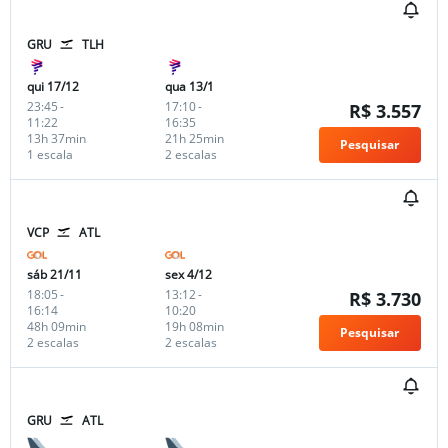
GRU
TLH
qui 17/12
qua 13/1
23:45
-
17:10
-
R$ 3.557
11:22
16:35
13h 37min
21h 25min
Pesquisar
1 escala
2 escalas
VCP
ATL
sáb 21/11
sex 4/12
18:05
-
13:12
-
R$ 3.730
16:14
10:20
48h 09min
19h 08min
Pesquisar
2 escalas
2 escalas
GRU
ATL