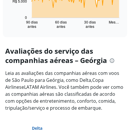
R$ 5.000
The
chart
has
0
1
90 dias
60 dias
30 dias
Mes…
antes
antes
antes
X
End
of
axis
interactive
displaying
chart
categories.
Range:
Avaliações do serviço das
91
companhias aéreas – Geórgia
categories.
The
chart
Leia as avaliações das companhias aéreas com voos
has
de São Paulo para Geórgia, como Delta,Copa
1
AirlineseLATAM Airlines. Você também pode ver como
Y
axis
as companhias aéreas são classificadas de acordo
displaying
com opções de entretenimento, conforto, comida,
values.
tripulação/serviço e processo de embarque.
Range:
0
to
15000.
Delta