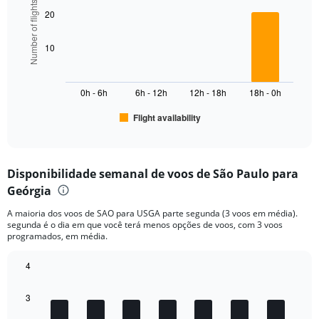
axis
Number of flights
graphic.
chart
displaying
20
with
values.
6
Range:
bars.
10
0
to
The
10000.
chart
0h - 6h
6h - 12h
12h - 18h
18h - 0h
has
1
Flight availability
X
End
of
axis
interactive
displaying
chart
categories.
Disponibilidade semanal de voos de São Paulo para
Range:
Geórgia
6
categories.
A maioria dos voos de SAO para USGA parte segunda (3 voos em média).
The
segunda é o dia em que você terá menos opções de voos, com 3 voos
chart
programados, em média.
has
1
4
Y
Bar
Chart
axis
graphic.
chart
displaying
3
with
Number
7