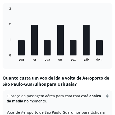
has
1
3
Y
Bar
Chart
axis
graphic.
chart
displaying
with
2
Number
7
of
bars.
flights.
Range:
1
The
0
chart
to
has
10.
1
0
seg
ter
qua
qui
sex
sáb
dom
X
End
of
axis
interactive
displaying
chart
categories.
Quanto custa um voo de ida e volta de Aeroporto de
Range:
São Paulo-Guarulhos para Ushuaia?
7
categories.
The
O preço da passagem aérea para esta rota está
abaixo
chart
da média
no momento.
has
1
Voos de Aeroporto de São Paulo-Guarulhos para Ushuaia
Y