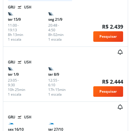
GRU
USH
ter 15/9
seg 21/9
11:00
-
20:48
-
R$ 2.439
19:13
4:50
8h 13min
8h 02min
Pesquisar
1 escala
1 escala
GRU
USH
ter 1/9
ter 8/9
23:05
-
12:55
-
R$ 2.444
9:30
6:10
10h 25min
17h 15min
Pesquisar
1 escala
1 escala
GRU
USH
sex 16/10
ter 27/10