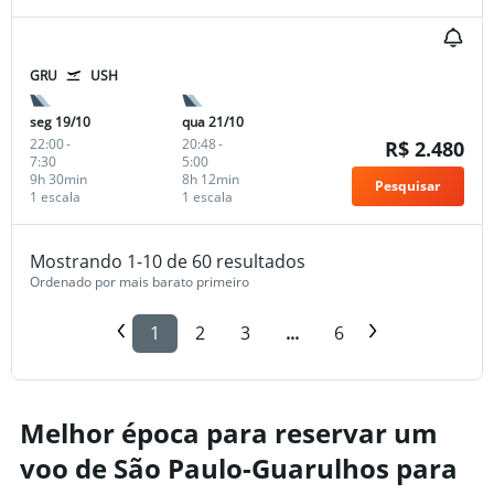
GRU
USH
seg 19/10
qua 21/10
22:00
-
20:48
-
R$ 2.480
7:30
5:00
9h 30min
8h 12min
Pesquisar
1 escala
1 escala
Mostrando 1-10 de 60 resultados
Ordenado por mais barato primeiro
1
2
3
...
6
Melhor época para reservar um
voo de São Paulo-Guarulhos para