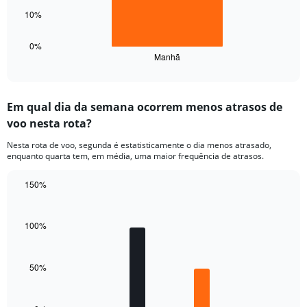
Range:
The
32.833333333333336
10%
chart
to
has
33.833333333333336.
1
0%
Manhã
X
End
of
axis
interactive
displaying
chart
categories.
Em qual dia da semana ocorrem menos atrasos de
Range:
voo nesta rota?
1
categories.
Nesta rota de voo, segunda é estatisticamente o dia menos atrasado,
The
enquanto quarta tem, em média, uma maior frequência de atrasos.
chart
has
150%
1
Bar
Y
Chart
graphic.
chart
axis
with
100%
displaying
7
values.
bars.
Range:
0
50%
The
to
chart
40.
has