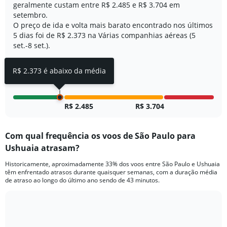
geralmente custam entre R$ 2.485 e R$ 3.704 em
axis
setembro.
displaying
O preço de ida e volta mais barato encontrado nos últimos
values.
Range:
5 dias foi de R$ 2.373 na Várias companhias aéreas (5
0
set.-8 set.).
to
3.
R$ 2.373 é abaixo da média
R$ 2.485
R$ 3.704
Com qual frequência os voos de São Paulo para
Ushuaia atrasam?
Historicamente, aproximadamente 33% dos voos entre São Paulo e Ushuaia
têm enfrentado atrasos durante quaisquer semanas, com a duração média
de atraso ao longo do último ano sendo de 43 minutos.
Line
Chart
graphic.
chart