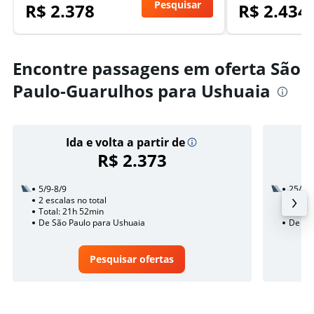
Pesquisar
R$ 2.378
R$ 2.434
Encontre passagens em oferta São
Paulo-Guarulhos para Ushuaia
Ida e volta a partir de
R$ 2.373
5/9-8/9
25/8
2 escalas no total
1 esca
Total: 21h 52min
Total:
De São Paulo para Ushuaia
De Sã
Pesquisar ofertas