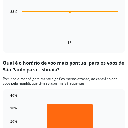
with
3
data
33%
points.
The
chart
has
1
jul
End
of
X
interactive
axis
chart
displaying
Qual é o horário de voo mais pontual para os voos de
categories.
Range:
São Paulo para Ushuaia?
3
Partir pela manhã geralmente significa menos atrasos, ao contrário dos
categories.
voos pela manhã, que têm atrasos mais frequentes.
The
chart
40%
has
1
Bar
Chart
graphic.
chart
Y
30%
with
axis
1
displaying
bar.
20%
values.