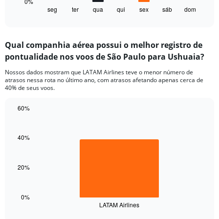
1
0%
seg
ter
qua
qui
sex
sáb
dom
X
End
of
axis
interactive
displaying
chart
categories.
Qual companhia aérea possui o melhor registro de
Range:
pontualidade nos voos de São Paulo para Ushuaia?
7
categories.
Nossos dados mostram que LATAM Airlines teve o menor número de
The
atrasos nessa rota no último ano, com atrasos afetando apenas cerca de
chart
40% de seus voos.
has
1
60%
Y
Bar
Chart
axis
graphic.
chart
displaying
with
40%
values.
1
Range:
bar.
0
20%
to
The
150.
chart
has
1
0%
LATAM Airlines
X
End
of
axis
interactive