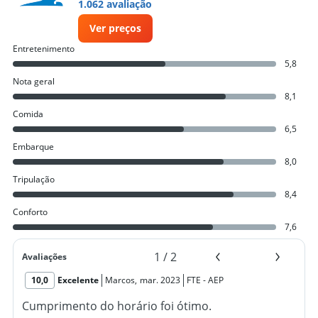
1.062 avaliação
Ver preços
Entretenimento
5,8
Nota geral
8,1
Comida
6,5
Embarque
8,0
Tripulação
8,4
Conforto
7,6
1
/
2
Avaliações
10,0
Excelente
Marcos
,
mar. 2023
FTE
-
AEP
Cumprimento do horário foi ótimo.