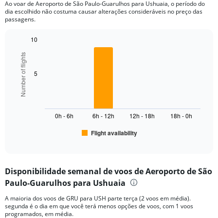
Ao voar de Aeroporto de São Paulo-Guarulhos para Ushuaia, o período do
The
dia escolhido não costuma causar alterações consideráveis no preço das
chart
passagens.
has
1
10
Y
Bar
Chart
axis
Number of flights
graphic.
chart
displaying
with
values.
6
5
Range:
bars.
0
to
The
4000.
chart
0h - 6h
6h - 12h
12h - 18h
18h - 0h
has
1
Flight availability
X
End
of
axis
interactive
displaying
chart
categories.
Disponibilidade semanal de voos de Aeroporto de São
Range:
Paulo-Guarulhos para Ushuaia
6
categories.
A maioria dos voos de GRU para USH parte terça (2 voos em média).
The
segunda é o dia em que você terá menos opções de voos, com 1 voos
chart
programados, em média.