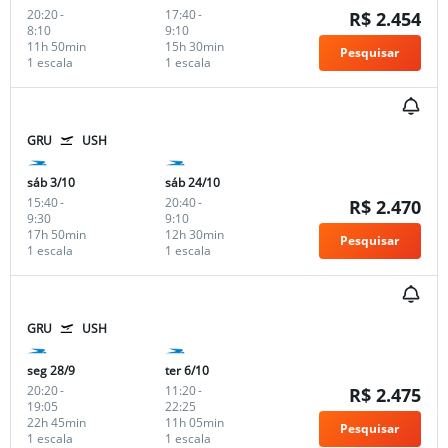
20:20
-
17:40
-
R$ 2.454
8:10
9:10
11h 50min
15h 30min
Pesquisar
1 escala
1 escala
GRU
USH
sáb 3/10
sáb 24/10
15:40
-
20:40
-
R$ 2.470
9:30
9:10
17h 50min
12h 30min
Pesquisar
1 escala
1 escala
GRU
USH
seg 28/9
ter 6/10
20:20
-
11:20
-
R$ 2.475
19:05
22:25
22h 45min
11h 05min
Pesquisar
1 escala
1 escala