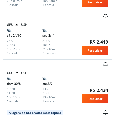
22h 03min
18h 45min
Pesquisar
1 escala
1 escala
GRU
USH
sáb 24/10
seg 2/11
7:00
-
21:07
-
R$ 2.419
20:23
18:25
13h 23min
21h 18min
Pesquisar
1 escala
2 escalas
GRU
USH
dom 30/8
qui 3/9
19:20
-
13:20
-
R$ 2.434
11:30
2:30
16h 10min
13h 10min
Pesquisar
1 escala
1 escala
Viagem de ida e volta mais rápida