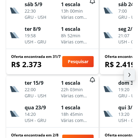
sáb 5/9
1 escala
sáb 24/
22:30
13h 00min
7:00
GRU
-
USH
Várias companhias aéreas
GRU
-
US
ter 8/9
1 escala
seg 2/11
19:58
8h 52min
21:07
USH
-
GRU
Várias companhias aéreas
USH
-
GR
Oferta encontrada em 31/7
Oferta encontrad
Pesquisar
R$ 2.373
R$ 2.419
ter 15/9
1 escala
dom 30
22:00
22h 03min
19:20
GRU
-
USH
Várias companhias aéreas
GRU
-
US
qua 23/9
1 escala
qui 3/9
14:20
18h 45min
13:20
USH
-
GRU
Várias companhias aéreas
USH
-
GR
Oferta encontrada em 2/8
Oferta encontrad