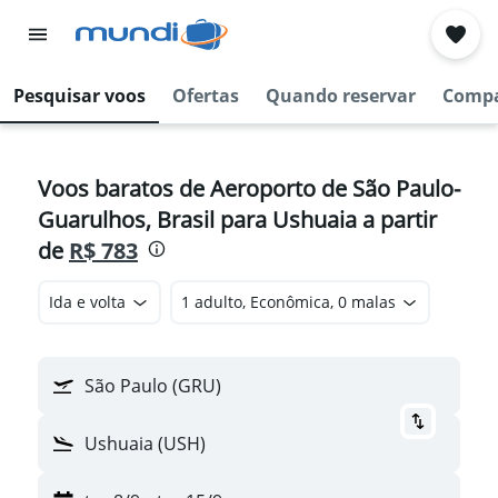
Pesquisar voos
Ofertas
Quando reservar
Compa
Voos baratos de Aeroporto de São Paulo-
Guarulhos, Brasil para Ushuaia a partir
de
R$ 783
Ida e volta
1 adulto, Econômica, 0 malas
São Paulo (GRU)
Ushuaia (USH)