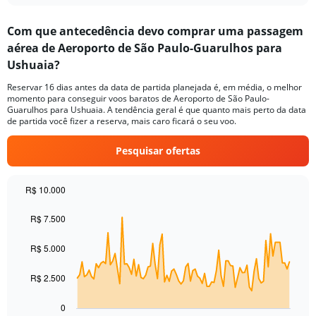
displaying
chart
categories.
Com que antecedência devo comprar uma passagem
Range:
aérea de Aeroporto de São Paulo-Guarulhos para
1
categories.
Ushuaia?
The
chart
Reservar 16 dias antes da data de partida planejada é, em média, o melhor
momento para conseguir voos baratos de Aeroporto de São Paulo-
has
Guarulhos para Ushuaia. A tendência geral é que quanto mais perto da data
1
de partida você fizer a reserva, mais caro ficará o seu voo.
Y
axis
Pesquisar ofertas
displaying
values.
Range:
R$ 10.000
0
Chart
Chart
to
graphic.
with
R$ 7.500
60.
91
data
R$ 5.000
points.
The
R$ 2.500
chart
has
0