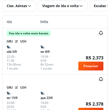
Cias. Aéreas
Viagem de ida e volta
Escalas
Ida
Volta
Voo ida e volta mais barato
GRU
USH
sáb 5/9
ter 8/9
22:30
-
19:58
-
R$ 2.373
11:30
4:50
13h 00min
8h 52min
Pesquisar
1 escala
1 escala
GRU
USH
ter 15/9
qua 23/9
22:00
-
14:20
-
R$ 2.378
20:03
9:05