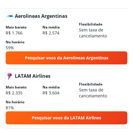
Hotéis em San Carlos de Bariloche
Hotéis em Mar del Plata
Aerolineas Argentinas
Hotéis em Córdova
Flexibilidade
Hotéis em El Calafate
Mais barato
Na média
Sem taxa de
R$ 1.766
R$ 2.574
Hotéis em Mendoza
cancelamento
Hotéis em Pinamar
No horário
59%
Hotéis em El Chaltén
Pesquisar voos da Aerolineas Argentinas
Hotéis em Rosário
Hotéis em La Plata
LATAM Airlines
Flexibilidade
Mais barato
Na média
Sem taxa de
R$ 2.335
R$ 3.604
cancelamento
No horário
81%
Pesquisar voos da LATAM Airlines