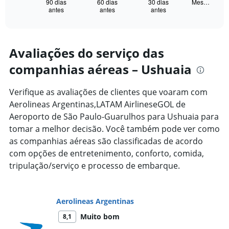
1
90 dias
60 dias
30 dias
Mes…
antes
antes
antes
X
End
of
axis
interactive
displaying
chart
categories.
Range:
Avaliações do serviço das
91
companhias aéreas – Ushuaia
categories.
The
chart
Verifique as avaliações de clientes que voaram com
has
Aerolineas Argentinas,LATAM AirlineseGOL de
1
Aeroporto de São Paulo-Guarulhos para Ushuaia para
Y
axis
tomar a melhor decisão. Você também pode ver como
displaying
as companhias aéreas são classificadas de acordo
values.
com opções de entretenimento, conforto, comida,
Range:
tripulação/serviço e processo de embarque.
0
to
10000.
Aerolineas Argentinas
Muito bom
8,1