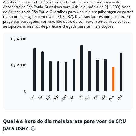
Atualmente, novembro é o mês mais barato para reservar um voo de
Aeroporto de São Paulo-Guarulhos para Ushuaia (média de R$ 1.900). Voar
de Aeroporto de São Paulo-Guarulhos para Ushuaia em julho significa gastar
mais com passagens (média de R$ 3.587). Diversos fatores podem alterar o
preço das passagens, por isso, não deixe de comparar companhias aéreas,
aeroportos e horários de partida e chegada para ter mais opções.
R$ 4.000
Bar
Chart
graphic.
chart
with
12
bars.
R$ 2.000
The
chart
has
0
1
out
set
fev
mai
ago
nov
jan
abr
jul
mar
jun
dez
X
End
of
axis
interactive
displaying
chart
categories.
Qual é a hora do dia mais barata para voar de GRU
Range:
para USH?
12
categories.