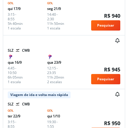
qui 17/9
seg 21/9
3:15
-
14:40
-
R$ 940
8:55
2:30
5h 40min
11h 50min
Pesquisar
1 escala
1 escala
SLZ
CWB
qua 16/9
qua 23/9
4:45
-
12:15
-
R$ 945
10:50
23:35
6h 05min
11h 20min
Pesquisar
1 escala
2 escalas
Viagem de ida e volta mais rápida
SLZ
CWB
ter 22/9
qui 1/10
3:15
-
19:30
-
R$ 950
8:55
1:55