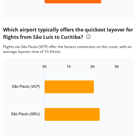
1
X
End
of
axis
interactive
displaying
chart
categories.
Which airport typically offers the quickest layover for
Range:
flights from São Luís to Curitiba?
2
categories.
Flights via São Paulo (VCP) offer the fastest connection on this route, with an
The
average layover time of 1h 43min.
chart
has
1
0h
1h
2h
3h
Bar
Y
Chart
graphic.
chart
axis
with
displaying
2
São Paulo (VCP)
values.
bars.
Range:
0
The
to
chart
450.
has
São Paulo (GRU)
1
X
End
of
axis
interactive
chart