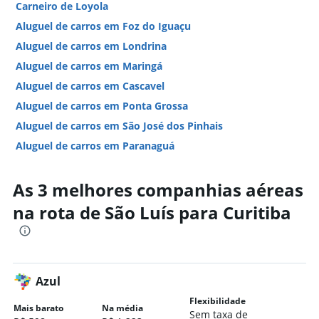
Carneiro de Loyola
Aluguel de carros em Foz do Iguaçu
Aluguel de carros em Londrina
Aluguel de carros em Maringá
Aluguel de carros em Cascavel
Aluguel de carros em Ponta Grossa
Aluguel de carros em São José dos Pinhais
Aluguel de carros em Paranaguá
Aluguel de carros em Pinhais
As 3 melhores companhias aéreas
Aluguel de carros em Guarapuava
Hotéis em Curitiba
na rota de São Luís para Curitiba
Hotéis em Foz do Iguaçu
Hotéis em Maringá
Hotéis em Londrina
Azul
Hotéis em Paranaguá
Flexibilidade
Hotéis em Cascavel
Mais barato
Na média
Sem taxa de