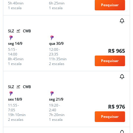
5h 40min
6h 25min
Pesquisar
1 escala
1 escala
SLZ
CWB
seg 14/9
qua 30/9
5:15
-
12:00
-
R$ 965
14:00
23:35
8h 45min
11h 35min
Pesquisar
1 escala
2 escalas
SLZ
CWB
sex 18/9
seg 21/9
11:55
-
19:20
-
R$ 976
7:05
2:40
19h 10min
7h 20min
Pesquisar
2 escalas
1 escala