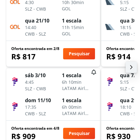
4:30
5:15
10h 30min
-
-
GOL
SLZ
CWB
SLZ
CW
qua 21/10
qua 30/
1 escala
14:40
18:15
11h 15min
-
-
GOL
CWB
SLZ
CWB
SL
Oferta encontrada em 2/8
Oferta encontrad
Pesquisar
R$ 817
R$ 914
sáb 3/10
qua 7/1
1 escala
4:45
5:15
6h 10min
-
-
LATAM Airlines
SLZ
CWB
SLZ
CW
dom 11/10
qua 21/
1 escala
17:35
18:10
6h 00min
-
-
LATAM Airlines
CWB
SLZ
CWB
SL
Oferta encontrada em 4/8
Oferta encontrad
Pesquisar
R$ 909
R$ 930