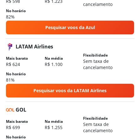
R$ 598
R$ 1.223
Hotéis em Toledo
cancelamento
No horário
Hotéis em Medianeira
82%
Pesquisar voos da Azul
LATAM Airlines
Flexibilidade
Mais barato
Na média
Sem taxa de
R$ 624
R$ 1.100
cancelamento
No horário
81%
Pesquisar voos da LATAM Airlines
GOL
Flexibilidade
Mais barato
Na média
Sem taxa de
R$ 699
R$ 1.255
cancelamento
No horário