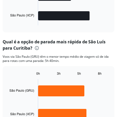
The
chart
has
São Paulo (VCP)
1
X
End
of
axis
interactive
displaying
chart
categories.
Qual é a opção de parada mais rápida de São Luís
Range:
para Curitiba?
2
categories.
Voos via São Paulo (GRU) têm o menor tempo médio de viagem só de ida
The
para rotas com uma parada: 5h 40min.
chart
has
1
0h
3h
5h
8h
Bar
Y
Chart
graphic.
chart
axis
with
displaying
2
São Paulo (GRU)
values.
bars.
Range:
0
The
to
chart
1250.
has
São Paulo (VCP)