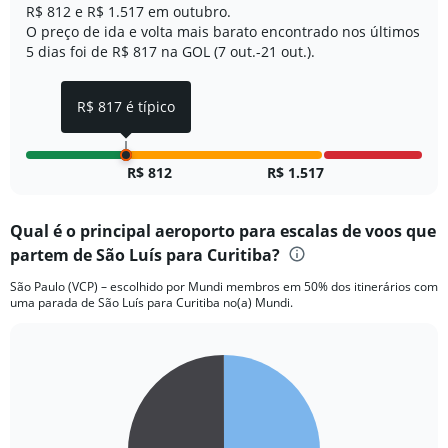
R$ 812 e R$ 1.517 em outubro.
axis
O preço de ida e volta mais barato encontrado nos últimos
displaying
5 dias foi de R$ 817 na GOL (7 out.-21 out.).
values.
Range:
0
R$ 817 é típico
to
2000.
R$ 812
R$ 1.517
Qual é o principal aeroporto para escalas de voos que
partem de São Luís para Curitiba?
São Paulo (VCP) – escolhido por Mundi membros em 50% dos itinerários com
uma parada de São Luís para Curitiba no(a) Mundi.
Pie
Chart
graphic.
chart
with
2
slices.