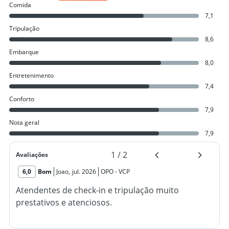
Comida
7,1
Tripulação
8,6
Embarque
8,0
Entretenimento
7,4
Conforto
7,9
Nota geral
7,9
1
/
2
Avaliações
6,0
Bom
Joao
,
jul. 2026
OPO
-
VCP
Atendentes de check-in e tripulação muito
prestativos e atenciosos.