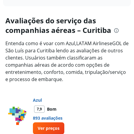
axis
interactive
displaying
chart
categories.
Range:
Avaliações do serviço das
91
companhias aéreas – Curitiba
categories.
The
chart
Entenda como é voar com Azul,LATAM AirlineseGOL de
has
São Luís para Curitiba lendo as avaliações de outros
1
clientes. Usuários também classificaram as
Y
axis
companhias aéreas de acordo com opções de
displaying
entretenimento, conforto, comida, tripulação/serviço
values.
e processo de embarque.
Range:
0
to
4000.
Azul
Bom
7,9
893 avaliações
Ver preços