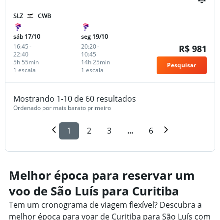
SLZ
CWB
sáb 17/10
seg 19/10
16:45
-
20:20
-
R$ 981
22:40
10:45
5h 55min
14h 25min
Pesquisar
1 escala
1 escala
Mostrando 1-10 de 60 resultados
Ordenado por mais barato primeiro
1
2
3
...
6
Melhor época para reservar um
voo de São Luís para Curitiba
Tem um cronograma de viagem flexível? Descubra a
melhor época para voar de Curitiba para São Luís com