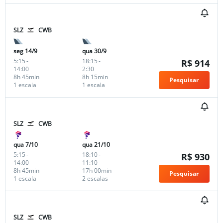
SLZ
CWB
seg 14/9
qua 30/9
5:15
-
18:15
-
R$ 914
14:00
2:30
8h 45min
8h 15min
Pesquisar
1 escala
1 escala
SLZ
CWB
qua 7/10
qua 21/10
5:15
-
18:10
-
R$ 930
14:00
11:10
8h 45min
17h 00min
Pesquisar
1 escala
2 escalas
SLZ
CWB