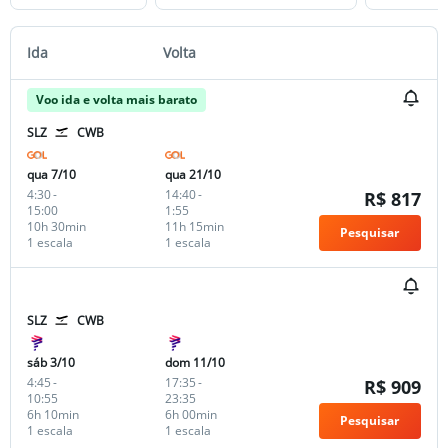
Ida
Volta
Voo ida e volta mais barato
SLZ
CWB
qua 7/10
qua 21/10
4:30
-
14:40
-
R$ 817
15:00
1:55
10h 30min
11h 15min
Pesquisar
1 escala
1 escala
SLZ
CWB
sáb 3/10
dom 11/10
4:45
-
17:35
-
R$ 909
10:55
23:35
6h 10min
6h 00min
Pesquisar
1 escala
1 escala