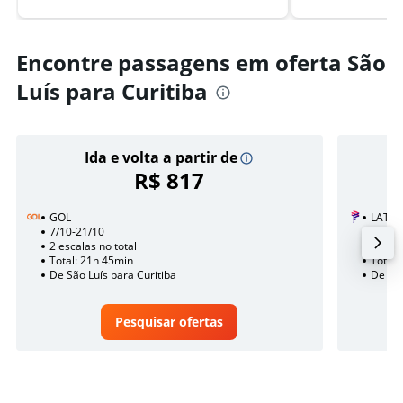
Encontre passagens em oferta São
Luís para Curitiba
Ida e volta a partir de
R$ 817
GOL
LATAM
7/10-21/10
23/10
2 escalas no total
2 esca
Total: 21h 45min
Total:
De São Luís para Curitiba
De São
Pesquisar ofertas