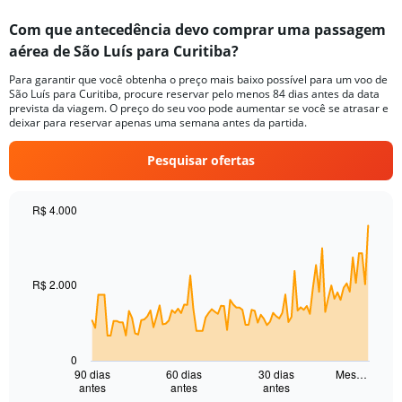
displaying
categories.
Com que antecedência devo comprar uma passagem
Range:
aérea de São Luís para Curitiba?
2
categories.
Para garantir que você obtenha o preço mais baixo possível para um voo de
The
São Luís para Curitiba, procure reservar pelo menos 84 dias antes da data
chart
prevista da viagem. O preço do seu voo pode aumentar se você se atrasar e
has
deixar para reservar apenas uma semana antes da partida.
1
Y
Pesquisar ofertas
axis
displaying
values.
R$ 4.000
Range:
Chart
Chart
0
graphic.
with
to
91
150.
data
R$ 2.000
points.
The
chart
has
0
1
90 dias
60 dias
30 dias
Mes…
antes
antes
antes
X
End
of