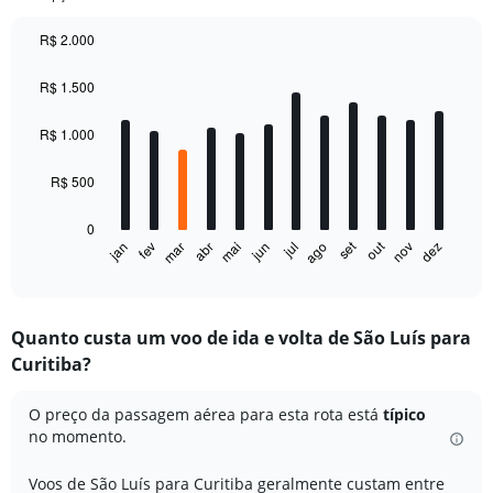
R$ 2.000
Bar
Chart
graphic.
chart
R$ 1.500
with
12
bars.
R$ 1.000
The
R$ 500
chart
has
0
1
out
set
fev
mai
ago
nov
jan
abr
jul
mar
jun
dez
X
End
of
axis
interactive
displaying
chart
categories.
Quanto custa um voo de ida e volta de São Luís para
Range:
Curitiba?
12
categories.
The
O preço da passagem aérea para esta rota está
típico
chart
no momento.
has
1
Voos de São Luís para Curitiba geralmente custam entre
Y