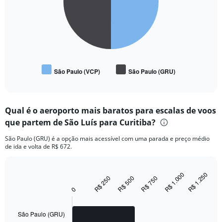
São Paulo (VCP)
São Paulo (GRU)
End
of
interactive
chart
Qual é o aeroporto mais baratos para escalas de voos
que partem de São Luís para Curitiba?
São Paulo (GRU) é a opção mais acessível com uma parada e preço médio
de ida e volta de R$ 672.
R$ 1.250
R$ 1.000
Bar
R$ 750
R$ 500
R$ 250
Chart
graphic.
chart
0
with
2
bars.
São Paulo (GRU)