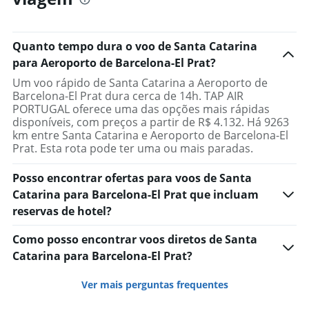
The
chart
has
Quanto tempo dura o voo de Santa Catarina
1
para Aeroporto de Barcelona-El Prat?
Y
axis
Um voo rápido de Santa Catarina a Aeroporto de
displaying
Barcelona-El Prat dura cerca de 14h. TAP AIR
values.
PORTUGAL oferece uma das opções mais rápidas
Range:
disponíveis, com preços a partir de R$ 4.132. Há 9263
0
km entre Santa Catarina e Aeroporto de Barcelona-El
to
Prat. Esta rota pode ter uma ou mais paradas.
15000.
Posso encontrar ofertas para voos de Santa
Catarina para Barcelona-El Prat que incluam
reservas de hotel?
Como posso encontrar voos diretos de Santa
Catarina para Barcelona-El Prat?
Ver mais perguntas frequentes