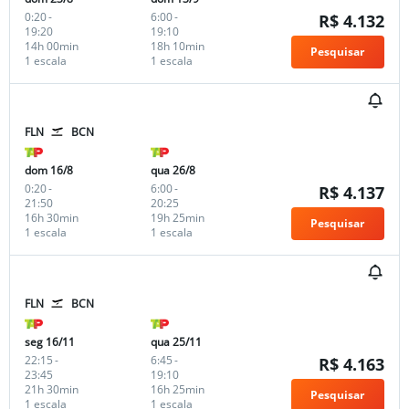
0:20
-
6:00
-
R$ 4.132
19:20
19:10
14h 00min
18h 10min
Pesquisar
1 escala
1 escala
FLN
BCN
dom 16/8
qua 26/8
0:20
-
6:00
-
R$ 4.137
21:50
20:25
16h 30min
19h 25min
Pesquisar
1 escala
1 escala
FLN
BCN
seg 16/11
qua 25/11
22:15
-
6:45
-
R$ 4.163
23:45
19:10
21h 30min
16h 25min
Pesquisar
1 escala
1 escala