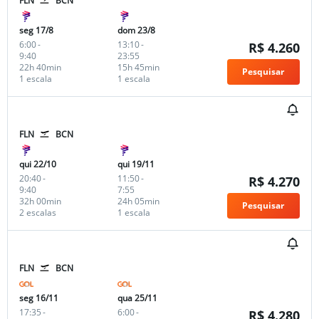
FLN
BCN
seg 17/8
dom 23/8
6:00
-
13:10
-
R$ 4.260
9:40
23:55
22h 40min
15h 45min
Pesquisar
1 escala
1 escala
FLN
BCN
qui 22/10
qui 19/11
20:40
-
11:50
-
R$ 4.270
9:40
7:55
32h 00min
24h 05min
Pesquisar
2 escalas
1 escala
FLN
BCN
seg 16/11
qua 25/11
17:35
-
6:00
-
R$ 4.280