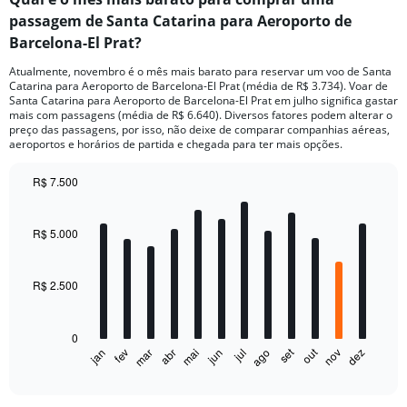
passagem de Santa Catarina para Aeroporto de
Barcelona-El Prat?
Atualmente, novembro é o mês mais barato para reservar um voo de Santa
Catarina para Aeroporto de Barcelona-El Prat (média de R$ 3.734). Voar de
Santa Catarina para Aeroporto de Barcelona-El Prat em julho significa gastar
mais com passagens (média de R$ 6.640). Diversos fatores podem alterar o
preço das passagens, por isso, não deixe de comparar companhias aéreas,
aeroportos e horários de partida e chegada para ter mais opções.
R$ 7.500
Bar
Chart
graphic.
chart
with
R$ 5.000
12
bars.
R$ 2.500
The
chart
has
0
1
out
set
fev
mai
ago
nov
jan
abr
jul
mar
jun
dez
X
End
of
axis
interactive
displaying
chart