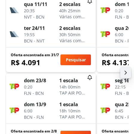
qua 11/11
dom 16
2 escalas
20:35
0:20
40h 25min
-
-
Várias companhias aéreas
NVT
BCN
FLN
BC
ter 24/11
qua 26/
2 escalas
19:55
6:00
30h 50min
-
-
Várias companhias aéreas
BCN
NVT
BCN
FL
Oferta encontrada em 31/7
Oferta encontrad
Pesquisar
R$ 4.091
R$ 4.137
dom 23/8
seg 16/
1 escala
0:20
22:15
14h 00min
-
-
TAP AIR PORTUGAL
FLN
BCN
FLN
BC
dom 13/9
qua 25/
1 escala
6:00
6:45
18h 10min
-
-
TAP AIR PORTUGAL
BCN
FLN
BCN
FL
Oferta encontrada em 2/8
Oferta encontrad