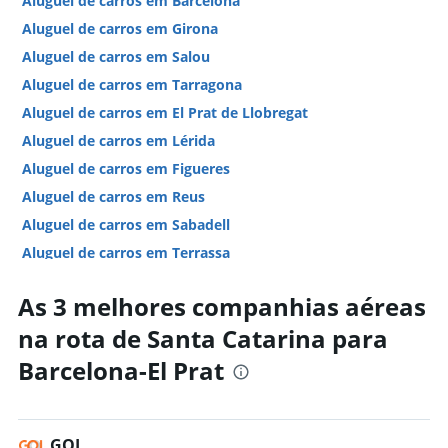
Aluguel de carros em Barcelona
Aluguel de carros em Girona
Aluguel de carros em Salou
Aluguel de carros em Tarragona
Aluguel de carros em El Prat de Llobregat
Aluguel de carros em Lérida
Aluguel de carros em Figueres
Aluguel de carros em Reus
Aluguel de carros em Sabadell
Aluguel de carros em Terrassa
Aluguel de carros em Granollers
As 3 melhores companhias aéreas
Hotéis em Barcelona
na rota de Santa Catarina para
Hotéis em Sitges
Barcelona-El Prat
Hotéis em Lloret de Mar
Hotéis em Girona
Hotéis em Salou
GOL