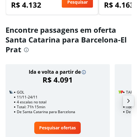
Pesquisar
R$ 4.132
R$ 4.163
Encontre passagens em oferta
Santa Catarina para Barcelona-El
Prat
Ida e volta a partir de
R$ 4.091
GOL
TAP A
11/11-24/11
13/11
4 escalas no total
1 esca
Total: 71h 15min
Total:
De Santa Catarina para Barcelona
De San
Pesquisar ofertas