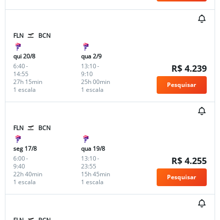
FLN
BCN
qui 20/8
qua 2/9
6:40
-
13:10
-
R$ 4.239
14:55
9:10
27h 15min
25h 00min
Pesquisar
1 escala
1 escala
FLN
BCN
seg 17/8
qua 19/8
6:00
-
13:10
-
R$ 4.255
9:40
23:55
22h 40min
15h 45min
Pesquisar
1 escala
1 escala