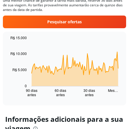
uma melhor chance de garantir a tarifa mais barata, reserve 36 dias antes
de sua viagem. As tarifas provavelmente aumentarão cerca de quinze dias
antes da data de partida.
Pesquisar ofertas
R$ 15.000
Chart
Chart
graphic.
with
91
R$ 10.000
data
points.
R$ 5.000
The
chart
has
0
1
90 dias
60 dias
30 dias
Mes…
antes
antes
antes
X
End
of
axis
interactive
displaying
chart
categories.
Range:
Informações adicionais para a sua
91
viagem
categories.