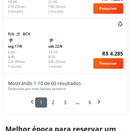
19:00
21:50
21h 25min
19h 50min
Pesquisar
2 escalas
2 escalas
FLN
BCN
seg 17/8
sáb 22/8
6:00
-
13:10
-
R$ 4.285
9:40
8:30
22h 40min
24h 20min
Pesquisar
1 escala
1 escala
Mostrando 1-10 de 60 resultados
Ordenado por mais barato primeiro
1
2
3
...
6
Melhor época para reservar um