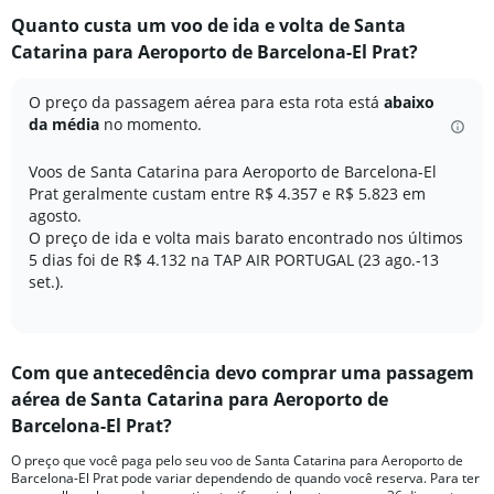
categories.
Quanto custa um voo de ida e volta de Santa
Range:
Catarina para Aeroporto de Barcelona-El Prat?
12
categories.
The
O preço da passagem aérea para esta rota está
abaixo
chart
da média
no momento.
has
1
Voos de Santa Catarina para Aeroporto de Barcelona-El
Y
Prat geralmente custam entre R$ 4.357 e R$ 5.823 em
axis
agosto.
displaying
O preço de ida e volta mais barato encontrado nos últimos
values.
Range:
5 dias foi de R$ 4.132 na TAP AIR PORTUGAL (23 ago.-13
0
set.).
to
7500.
Com que antecedência devo comprar uma passagem
aérea de Santa Catarina para Aeroporto de
Barcelona-El Prat?
O preço que você paga pelo seu voo de Santa Catarina para Aeroporto de
Barcelona-El Prat pode variar dependendo de quando você reserva. Para ter