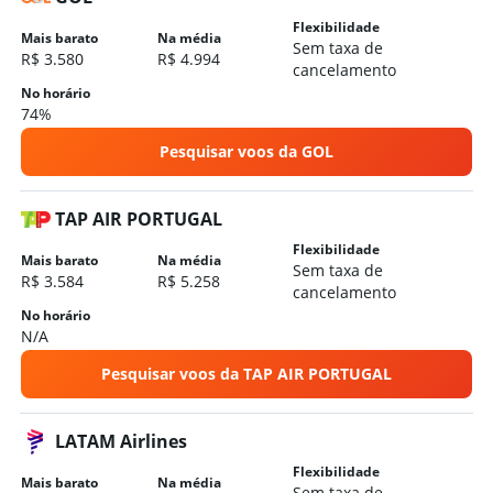
Hotéis em L'Hospitalet de Llobregat
Flexibilidade
Hotéis em Tossa de Mar
Mais barato
Na média
Sem taxa de
R$ 3.580
R$ 4.994
Hotéis em Tarragona
cancelamento
Hotéis em Castelldefels
No horário
74%
Hotéis em Cadaqués
Pesquisar voos da GOL
Hotéis em Calella
Hotéis em Platja d'Aro
TAP AIR PORTUGAL
Flexibilidade
Mais barato
Na média
Sem taxa de
R$ 3.584
R$ 5.258
cancelamento
No horário
N/A
Pesquisar voos da TAP AIR PORTUGAL
LATAM Airlines
Flexibilidade
Mais barato
Na média
Sem taxa de