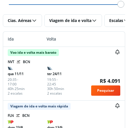
Cias. Aéreas
Viagem de ida e volta
Escalas
Ida
Volta
Voo ida e volta mais barato
NVT
BCN
qua 11/11
ter 24/11
20:35
-
19:55
-
R$ 4.091
17:00
22:45
40h 25min
30h 50min
Pesquisar
2 escalas
2 escalas
Viagem de ida e volta mais rápida
FLN
BCN
dom 23/8
dom 13/9