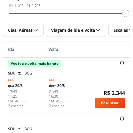
R$ 1.103 - R$ 2.795
Cias. Aéreas
Viagem de ida e volta
Escalas
Ida
Volta
Voo ida e volta mais barato
SDU
BOG
qua 26/8
dom 30/8
17:45
-
21:45
-
R$ 2.344
11:25
16:30
19h 40min
16h 45min
Pesquisar
2 escalas
2 escalas
SDU
BOG