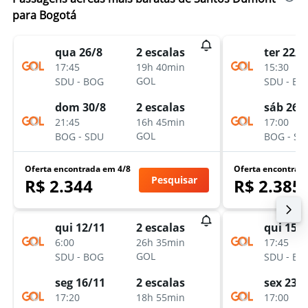
para Bogotá
qua 26/8
ter 22/9
2 escalas
17:45
15:30
19h 40min
-
-
GOL
SDU
BOG
SDU
BO
dom 30/8
sáb 26/
2 escalas
21:45
17:00
16h 45min
-
-
GOL
BOG
SDU
BOG
SD
Oferta encontrada em 4/8
Oferta encontrad
Pesquisar
R$ 2.344
R$ 2.385
qui 12/11
qui 15/
2 escalas
6:00
17:45
26h 35min
-
-
GOL
SDU
BOG
SDU
BO
seg 16/11
sex 23/
2 escalas
17:20
17:00
18h 55min