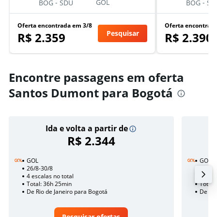
-
-
GOL
BOG
SDU
BOG
SD
Oferta encontrada em 3/8
Oferta encontrad
Pesquisar
R$ 2.359
R$ 2.390
Encontre passagens em oferta
Santos Dumont para Bogotá
Ida e volta a partir de
R$ 2.344
GOL
GOL
26/8-30/8
27/1
4 escalas no total
2 esca
Total: 36h 25min
Total:
De Rio de Janeiro para Bogotá
De Rio
Pesquisar ofertas