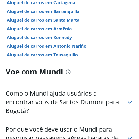
Aluguel de carros em Cartagena
Aluguel de carros em Barranquilla
Aluguel de carros em Santa Marta
Aluguel de carros em Armênia
Aluguel de carros em Kennedy
Aluguel de carros em Antonio Nariño
Aluguel de carros em Teusaquillo
Aluguel de carros em Chapinero
Voe com Mundi
Hotéis em Bogotá
Hotéis em Riohacha
Hotéis em Cartagena
Como o Mundi ajuda usuários a
Hotéis em Medellín
encontrar voos de Santos Dumont para
Hotéis em San Andrés
Bogotá?
Hotéis em Barranquilla
Hotéis em Cali
Por que você deve usar o Mundi para
Hotéis em Santa Marta
pesquisar passagens aéreas baratas de