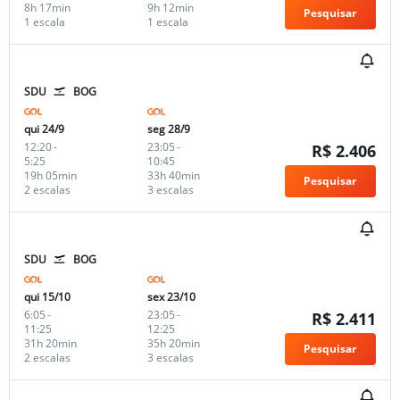
8h 17min
9h 12min
Pesquisar
1 escala
1 escala
SDU
BOG
qui 24/9
seg 28/9
12:20
-
23:05
-
R$ 2.406
5:25
10:45
19h 05min
33h 40min
Pesquisar
2 escalas
3 escalas
SDU
BOG
qui 15/10
sex 23/10
6:05
-
23:05
-
R$ 2.411
11:25
12:25
31h 20min
35h 20min
Pesquisar
2 escalas
3 escalas