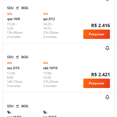
SDU
BOG
qua 16/9
qui 3/12
17:45
-
14:25
-
R$ 2.416
5:25
14:15
13h 40min
21h 50min
Pesquisar
2 escalas
2 escalas
SDU
BOG
sex 2/10
sáb 10/10
17:45
-
17:00
-
R$ 2.421
6:00
12:25
14h 15min
17h 25min
Pesquisar
3 escalas
2 escalas
SDU
BOG