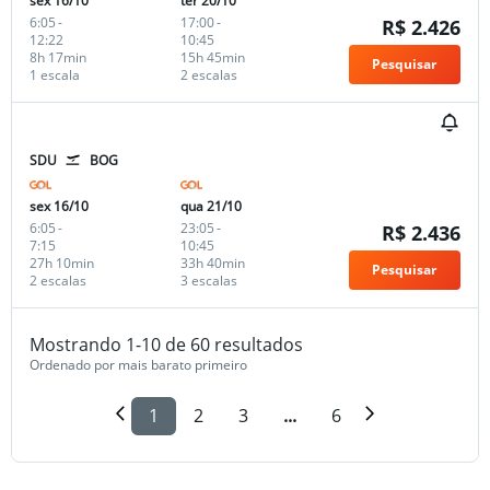
sex 16/10
ter 20/10
6:05
-
17:00
-
R$ 2.426
12:22
10:45
8h 17min
15h 45min
Pesquisar
1 escala
2 escalas
SDU
BOG
sex 16/10
qua 21/10
6:05
-
23:05
-
R$ 2.436
7:15
10:45
27h 10min
33h 40min
Pesquisar
2 escalas
3 escalas
Mostrando 1-10 de 60 resultados
Ordenado por mais barato primeiro
1
2
3
...
6