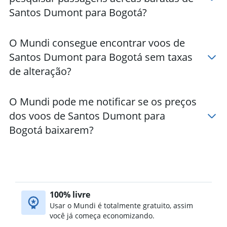
Hotéis em Pereira
Santos Dumont para Bogotá?
Hotéis em Bucaramanga
Hotéis em Barú
O Mundi consegue encontrar voos de
Hotéis em Manizales
Santos Dumont para Bogotá sem taxas
de alteração?
O Mundi pode me notificar se os preços
dos voos de Santos Dumont para
Bogotá baixarem?
100% livre
Usar o Mundi é totalmente gratuito, assim
você já começa economizando.