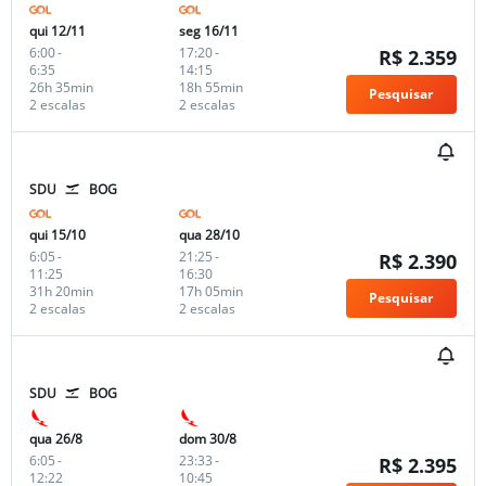
qui 12/11
seg 16/11
6:00
-
17:20
-
R$ 2.359
6:35
14:15
26h 35min
18h 55min
Pesquisar
2 escalas
2 escalas
SDU
BOG
qui 15/10
qua 28/10
6:05
-
21:25
-
R$ 2.390
11:25
16:30
31h 20min
17h 05min
Pesquisar
2 escalas
2 escalas
SDU
BOG
qua 26/8
dom 30/8
6:05
-
23:33
-
R$ 2.395
12:22
10:45