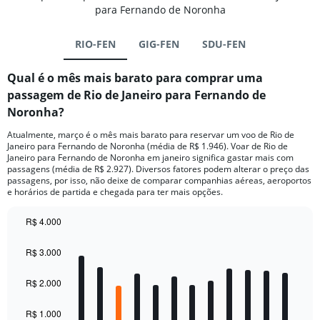
para Fernando de Noronha
RIO-FEN
GIG-FEN
SDU-FEN
Qual é o mês mais barato para comprar uma
passagem de Rio de Janeiro para Fernando de
Noronha?
Atualmente, março é o mês mais barato para reservar um voo de Rio de
Janeiro para Fernando de Noronha (média de R$ 1.946). Voar de Rio de
Janeiro para Fernando de Noronha em janeiro significa gastar mais com
passagens (média de R$ 2.927). Diversos fatores podem alterar o preço das
passagens, por isso, não deixe de comparar companhias aéreas, aeroportos
e horários de partida e chegada para ter mais opções.
R$ 4.000
Bar
Chart
graphic.
chart
R$ 3.000
with
12
bars.
R$ 2.000
The
R$ 1.000