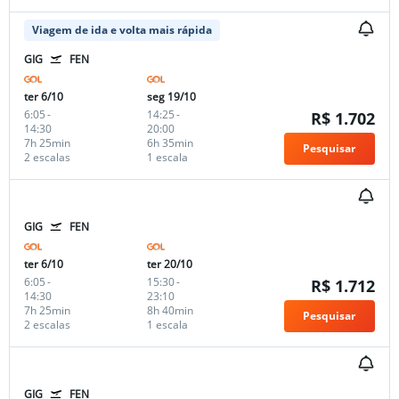
Viagem de ida e volta mais rápida
GIG
FEN
ter 6/10
seg 19/10
6:05
-
14:25
-
R$ 1.702
14:30
20:00
7h 25min
6h 35min
Pesquisar
2 escalas
1 escala
GIG
FEN
ter 6/10
ter 20/10
6:05
-
15:30
-
R$ 1.712
14:30
23:10
7h 25min
8h 40min
Pesquisar
2 escalas
1 escala
GIG
FEN