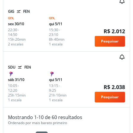
GIG
FEN
sex 30/10
qui 5/11
22:30
-
15:30
-
R$ 2.012
14:50
23:10
15h 20min
8h 40min
Pesquisar
2 escalas
1 escala
SDU
FEN
sáb 31/10
qui 5/11
10:05
-
13:15
-
R$ 2.038
12:20
9:25
25h 15min
21h 10min
Pesquisar
1 escala
1 escala
Mostrando 1-10 de 60 resultados
Ordenado por mais barato primeiro