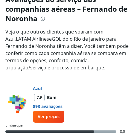
91
companhias aéreas – Fernando de
categories.
The
Noronha
chart
has
1
Veja o que outros clientes que voaram com
Y
Azul,LATAM AirlineseGOL do o Rio de Janeiro para
axis
Fernando de Noronha têm a dizer. Você também pode
displaying
conferir como cada companhia aérea se compara em
values.
Range:
termos de opções, conforto, comida,
0
tripulação/serviço e processo de embarque.
to
7500.
Azul
Bom
7,9
893 avaliações
Ver preços
Embarque
8,0