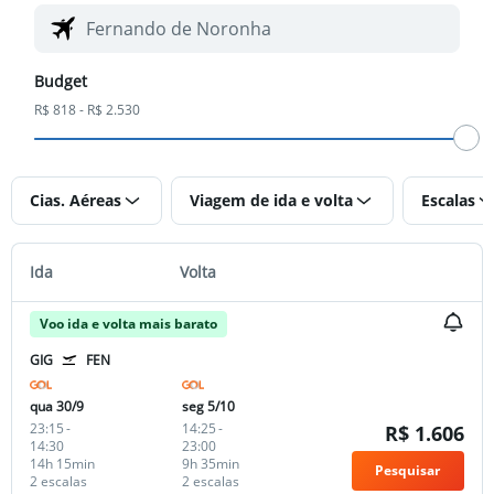
Budget
R$ 818 - R$ 2.530
Cias. Aéreas
Viagem de ida e volta
Escalas
Ida
Volta
Voo ida e volta mais barato
GIG
FEN
qua 30/9
seg 5/10
23:15
-
14:25
-
R$ 1.606
14:30
23:00
14h 15min
9h 35min
Pesquisar
2 escalas
2 escalas