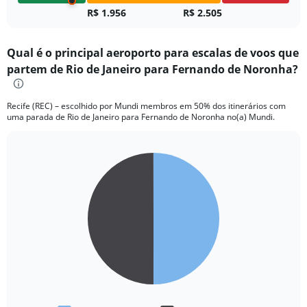
R$ 1.956
R$ 2.505
Qual é o principal aeroporto para escalas de voos que
partem de Rio de Janeiro para Fernando de Noronha?
Recife (REC) – escolhido por Mundi membros em 50% dos itinerários com
uma parada de Rio de Janeiro para Fernando de Noronha no(a) Mundi.
Pie
Chart
graphic.
chart
with
2
slices.