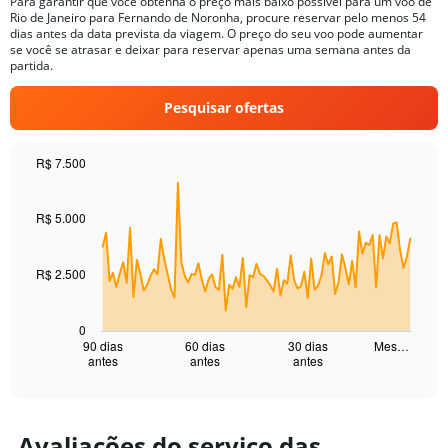
Para garantir que você obtenha o preço mais baixo possível para um voo de
The
Rio de Janeiro para Fernando de Noronha, procure reservar pelo menos 54
chart
dias antes da data prevista da viagem. O preço do seu voo pode aumentar
has
se você se atrasar e deixar para reservar apenas uma semana antes da
1
partida.
Y
axis
Pesquisar ofertas
displaying
values.
Range:
R$ 7.500
0
Chart
Chart
to
graphic.
with
240.
91
R$ 5.000
data
points.
R$ 2.500
The
chart
has
0
1
90 dias
60 dias
30 dias
Mes…
antes
antes
antes
X
End
of
axis
interactive
displaying
chart
categories.
Range:
Avaliações do serviço das