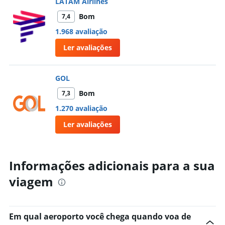
LATAM Airlines
Bom
7,4
1.968 avaliação
Ler avaliações
GOL
Bom
7,3
1.270 avaliação
Ler avaliações
Informações adicionais para a sua
viagem
Em qual aeroporto você chega quando voa de