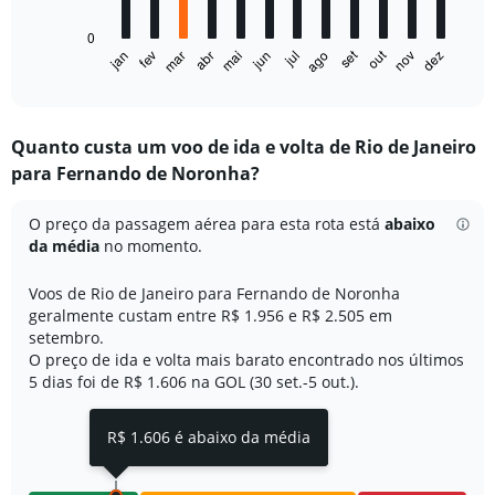
chart
has
0
1
out
set
fev
mai
ago
nov
jan
abr
jul
mar
jun
dez
X
End
of
axis
interactive
displaying
chart
categories.
Quanto custa um voo de ida e volta de Rio de Janeiro
Range:
para Fernando de Noronha?
12
categories.
The
O preço da passagem aérea para esta rota está
abaixo
chart
da média
no momento.
has
1
Voos de Rio de Janeiro para Fernando de Noronha
Y
geralmente custam entre R$ 1.956 e R$ 2.505 em
axis
setembro.
displaying
O preço de ida e volta mais barato encontrado nos últimos
values.
Range:
5 dias foi de R$ 1.606 na GOL (30 set.-5 out.).
0
to
R$ 1.606 é abaixo da média
4000.