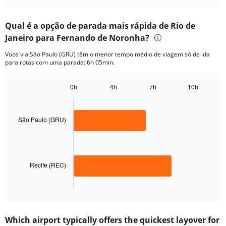
interactive
displaying
chart
categories.
Qual é a opção de parada mais rápida de Rio de
Range:
Janeiro para Fernando de Noronha?
2
categories.
Voos via São Paulo (GRU) têm o menor tempo médio de viagem só de ida
The
para rotas com uma parada: 6h 05min.
chart
has
1
0h
4h
7h
10h
Bar
Y
Chart
graphic.
chart
axis
with
displaying
2
São Paulo (GRU)
values.
bars.
Range:
0
The
to
chart
2500.
has
Recife (REC)
1
X
End
of
axis
interactive
displaying
chart
categories.
Which airport typically offers the quickest layover for
Range: