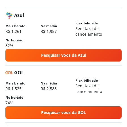
Hotéis em Ipojuca
Hotéis em Tamandaré
Azul
Hotéis em Cabo De Santo Agostinho
Flexibilidade
Hotéis em Caruaru
Mais barato
Na média
Sem taxa de
R$ 1.261
R$ 1.957
Hotéis em Gravatá
cancelamento
Hotéis em Petrolina
No horário
82%
Hotéis em Olinda
Pesquisar voos da Azul
GOL
Flexibilidade
Mais barato
Na média
Sem taxa de
R$ 1.525
R$ 2.588
cancelamento
No horário
74%
Pesquisar voos da GOL