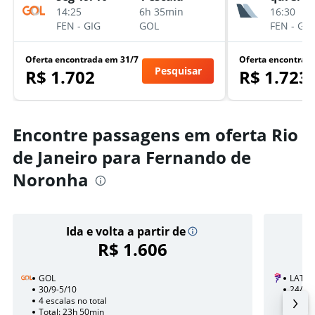
14:25
6h 35min
16:30
FEN
-
GIG
GOL
FEN
-
GIG
Oferta encontrada em 31/7
Oferta encontrad
Pesquisar
R$ 1.702
R$ 1.723
Encontre passagens em oferta Rio
de Janeiro para Fernando de
Noronha
Ida e volta a partir de
R$ 1.606
GOL
LATAM
30/9-5/10
24/10
4 escalas no total
1 esca
Total: 23h 50min
Total: