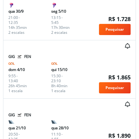
qua 30/9
seg 5/10
21:00
-
13:15
-
R$ 1.728
12:35
5:45
14h 35min
17h 30min
Pesquisar
2 escalas
2 escalas
GIG
FEN
dom 4/10
qui 15/10
9:55
-
15:30
-
R$ 1.865
13:40
23:10
26h 45min
8h 40min
Pesquisar
1 escala
1 escala
GIG
FEN
qua 21/10
qua 28/10
20:50
-
11:10
-
R$ 1.890