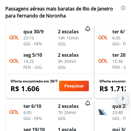
Passagens aéreas mais baratas de Rio de Janeiro
para Fernando de Noronha
qua 30/9
2 escalas
ter 6/10
23:15
14h 15min
6:05
GIG
-
FEN
GOL
GIG
-
FEN
seg 5/10
2 escalas
ter 20/1
14:25
9h 35min
15:30
FEN
-
GIG
GOL
FEN
-
GIG
Oferta encontrada em 30/7
Oferta encontrad
Pesquisar
R$ 1.606
R$ 1.712
ter 6/10
2 escalas
qua 25/
6:05
7h 25min
23:40
GIG
-
FEN
GOL
GIG
-
FEN
seg 19/10
1 escala
qui 3/12