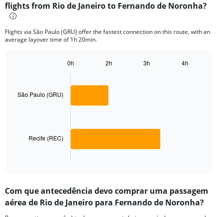
flights from Rio de Janeiro to Fernando de Noronha?
2
categories.
The
Flights via São Paulo (GRU) offer the fastest connection on this route, with an
chart
average layover time of 1h 20min.
has
1
Y
0h
2h
3h
4h
axis
Bar
Chart
graphic.
chart
displaying
with
values.
2
São Paulo (GRU)
Range:
bars.
0
to
The
600.
chart
has
Recife (REC)
1
X
End
of
axis
interactive
displaying
chart
categories.
Com que antecedência devo comprar uma passagem
Range:
aérea de Rio de Janeiro para Fernando de Noronha?
2
categories.