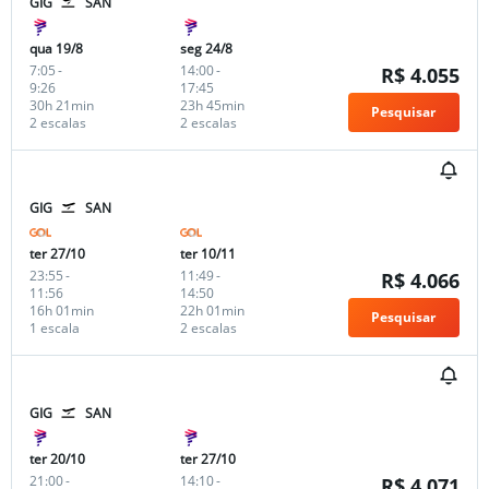
GIG
SAN
qua 19/8
seg 24/8
7:05
-
14:00
-
R$ 4.055
9:26
17:45
30h 21min
23h 45min
Pesquisar
2 escalas
2 escalas
GIG
SAN
ter 27/10
ter 10/11
23:55
-
11:49
-
R$ 4.066
11:56
14:50
16h 01min
22h 01min
Pesquisar
1 escala
2 escalas
GIG
SAN
ter 20/10
ter 27/10
21:00
-
14:10
-
R$ 4.071