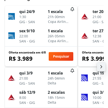
qui 24/9
ter 20/1
1 escala
1:30
21:00
21h 00min
-
-
Copa Airlines
GIG
SAN
GIG
SA
sex 9/10
ter 27/1
1 escala
22:00
12:38
26h 05min
-
-
Copa Airlines
SAN
GIG
SAN
GI
Oferta encontrada em 4/8
Oferta encontrad
Pesquisar
R$ 3.989
R$ 3.999
qui 3/9
qui 19/
1 escala
21:00
21:55
24h 04min
-
-
Delta
GIG
SAN
GIG
SA
sáb 12/9
qui 3/12
2 escalas
8:00
10:00
18h 15min
-
-
Delta
SAN
GIG
SAN
GI