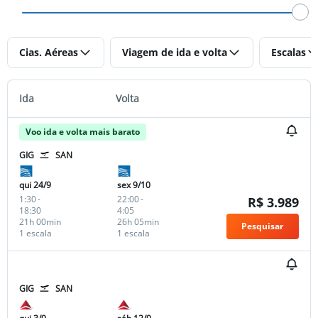
Cias. Aéreas
Viagem de ida e volta
Escalas
Ida
Volta
Voo ida e volta mais barato
GIG
SAN
qui 24/9
sex 9/10
1:30
-
22:00
-
R$ 3.989
18:30
4:05
21h 00min
26h 05min
Pesquisar
1 escala
1 escala
GIG
SAN