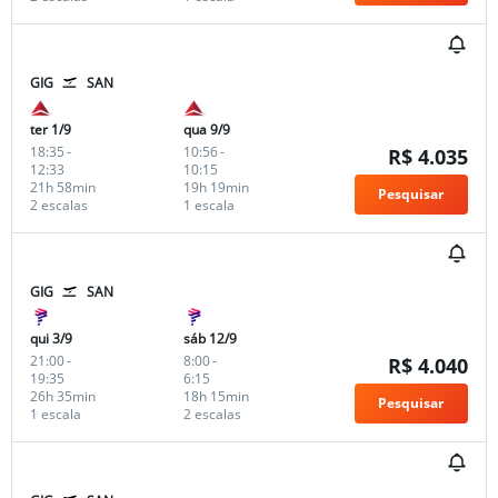
GIG
SAN
ter 1/9
qua 9/9
18:35
-
10:56
-
R$ 4.035
12:33
10:15
21h 58min
19h 19min
Pesquisar
2 escalas
1 escala
GIG
SAN
qui 3/9
sáb 12/9
21:00
-
8:00
-
R$ 4.040
19:35
6:15
26h 35min
18h 15min
Pesquisar
1 escala
2 escalas