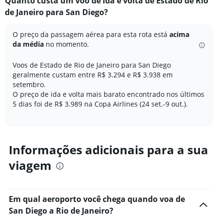
Quanto custa um voo de ida e volta de Estado de Rio
Range:
de Janeiro para San Diego?
12
categories.
The
O preço da passagem aérea para esta rota está
acima
chart
da média
no momento.
has
1
Voos de Estado de Rio de Janeiro para San Diego
Y
geralmente custam entre R$ 3.294 e R$ 3.938 em
axis
setembro.
displaying
O preço de ida e volta mais barato encontrado nos últimos
values.
Range:
5 dias foi de R$ 3.989 na Copa Airlines (24 set.-9 out.).
0
to
7500.
Informações adicionais para a sua
viagem
Em qual aeroporto você chega quando voa de
San Diego a Rio de Janeiro?