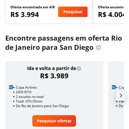
Oferta encontrada em 4/8
Oferta encontrad
Pesquisar
R$ 3.994
R$ 4.004
Encontre passagens em oferta Rio
de Janeiro para San Diego
Ida e volta a partir de
R$ 3.989
Copa Airlines
Copa A
24/9-9/10
16/9
2 escalas no total
1 esca
Total: 47h 05min
Total:
De Rio de Janeiro para San Diego
De Rio
Pesquisar ofertas