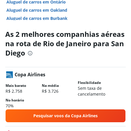
Aluguel de carros em Ontário
Aluguel de carros em Oakland
Aluguel de carros em Burbank
Aluguel de carros em Fresno
As 2 melhores companhias aéreas
Hotéis em San Diego
na rota de Rio de Janeiro para San
Hotéis em Los Angeles
Diego
Hotéis em Anaheim
Hotéis em São Francisco
Hotéis em South Lake Tahoe
Copa Airlines
Hotéis em Palm Springs
Flexibilidade
Hotéis em Santa Barbara
Mais barato
Na média
Sem taxa de
R$ 2.758
R$ 3.726
Hotéis em Monterey
cancelamento
Hotéis em Pismo Beach
No horário
70%
Hotéis em Santa Cruz
Pesquisar voos da Copa Airlines
Hotéis em Long Beach
Hotéis em Sacramento