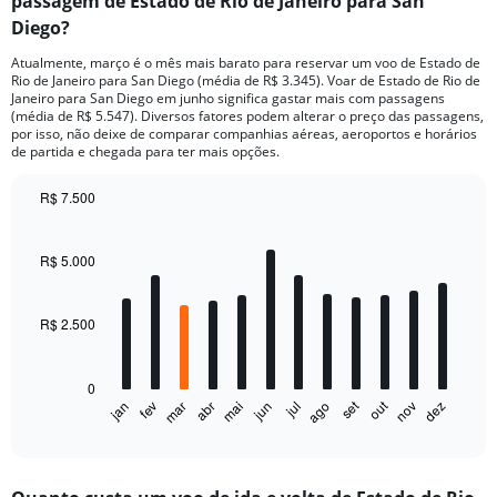
passagem de Estado de Rio de Janeiro para San
Diego?
Atualmente, março é o mês mais barato para reservar um voo de Estado de
Rio de Janeiro para San Diego (média de R$ 3.345). Voar de Estado de Rio de
Janeiro para San Diego em junho significa gastar mais com passagens
(média de R$ 5.547). Diversos fatores podem alterar o preço das passagens,
por isso, não deixe de comparar companhias aéreas, aeroportos e horários
de partida e chegada para ter mais opções.
R$ 7.500
Bar
Chart
graphic.
chart
with
R$ 5.000
12
bars.
R$ 2.500
The
chart
has
0
1
out
set
fev
mai
ago
nov
jan
abr
jul
mar
jun
dez
X
End
of
axis
interactive
displaying
chart
categories.