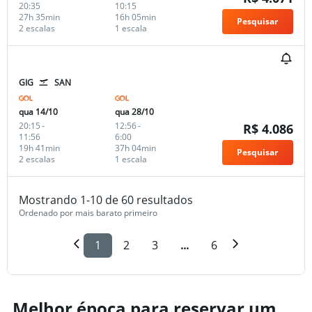
20:35
10:15
27h 35min
16h 05min
Pesquisar
2 escalas
1 escala
GIG
SAN
qua 14/10
qua 28/10
20:15
-
12:56
-
R$ 4.086
11:56
6:00
19h 41min
37h 04min
Pesquisar
2 escalas
1 escala
Mostrando 1-10 de 60 resultados
Ordenado por mais barato primeiro
1
2
3
...
6
Melhor época para reservar um