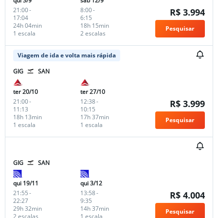
qui 3/9
sáb 12/9
21:00
-
8:00
-
R$ 3.994
17:04
6:15
24h 04min
18h 15min
Pesquisar
1 escala
2 escalas
Viagem de ida e volta mais rápida
GIG
SAN
ter 20/10
ter 27/10
21:00
-
12:38
-
R$ 3.999
11:13
10:15
18h 13min
17h 37min
Pesquisar
1 escala
1 escala
GIG
SAN
qui 19/11
qui 3/12
21:55
-
13:58
-
R$ 4.004
22:27
9:35
29h 32min
14h 37min
Pesquisar
2 escalas
1 escala