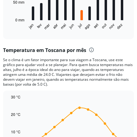
50 mm
The
chart
has
0 mm
1
out
set
fev
mai
ago
nov
jan
abr
jul
mar
jun
dez
X
End
of
axis
interactive
displaying
chart
categories.
Temperatura em Toscana por mês
Range:
12
Se o clima é um fator importante para sua viagem a Toscana, use este
categories.
gráfico para ajudar você a se planejar. Para quem busca temperaturas mais
The
altas, julho é a época ideal do ano para viajar, quando as temperaturas
chart
atingem uma média de 24.0 C. Viajantes que desejam evitar o frio não
devem viajar em janeiro, quando as temperaturas normalmente são mais
has
baixas (por volta de 5.0 C).
1
Y
30 °C
axis
displaying
Line
Chart
graphic.
chart
values.
with
20 °C
Range:
14
0
data
to
points.
10 °C
150.