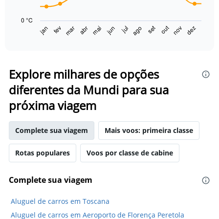
The
chart
0 °C
has
set
out
jan
fev
mar
abr
mai
jun
jul
ago
nov
dez
1
End
of
X
interactive
axis
chart
displaying
categories.
Explore milhares de opções
Range:
diferentes da Mundi para sua
14
categories.
próxima viagem
The
chart
has
Complete sua viagem
Mais voos: primeira classe
1
Y
axis
Rotas populares
Voos por classe de cabine
displaying
values.
Complete sua viagem
Range:
0
to
Aluguel de carros em Toscana
30.
Aluguel de carros em Aeroporto de Florença Peretola