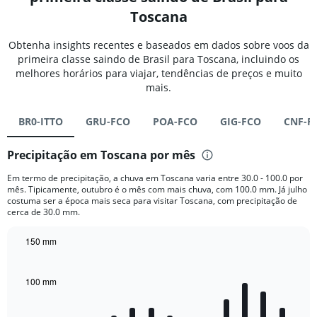
Toscana
Obtenha insights recentes e baseados em dados sobre voos da
primeira classe saindo de Brasil para Toscana, incluindo os
melhores horários para viajar, tendências de preços e muito
mais.
BR0-ITTO
GRU-FCO
POA-FCO
GIG-FCO
CNF-F
Precipitação em Toscana por mês
Em termo de precipitação, a chuva em Toscana varia entre 30.0 - 100.0 por
mês. Tipicamente, outubro é o mês com mais chuva, com 100.0 mm. Já julho
costuma ser a época mais seca para visitar Toscana, com precipitação de
cerca de 30.0 mm.
150 mm
Bar
Chart
graphic.
chart
with
100 mm
12
bars.