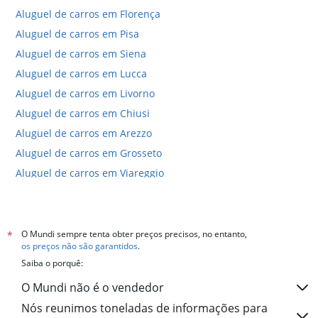
Aluguel de carros em Florença
Aluguel de carros em Pisa
Aluguel de carros em Siena
Aluguel de carros em Lucca
Aluguel de carros em Livorno
Aluguel de carros em Chiusi
Aluguel de carros em Arezzo
Aluguel de carros em Grosseto
Aluguel de carros em Viareggio
Aluguel de carros em Prato
Hotéis em Toscana
Hotéis em Florença
O Mundi sempre tenta obter preços precisos, no entanto,
*
os preços não são garantidos
.
Hotéis em Pisa
Saiba o porquê:
Hotéis em Siena
O Mundi não é o vendedor
Hotéis em Forte dei Marmi
Nós reunimos toneladas de informações para
Hotéis em Lucca