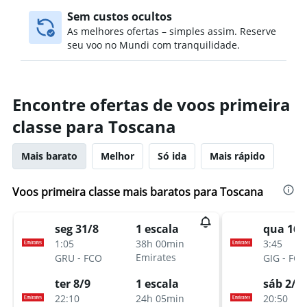
Sem custos ocultos
As melhores ofertas – simples assim. Reserve
seu voo no Mundi com tranquilidade.
Encontre ofertas de voos primeira
classe para Toscana
Mais barato
Melhor
Só ida
Mais rápido
Voos primeira classe mais baratos para Toscana
seg 31/8
qua 16/
1 escala
1:05
3:45
38h 00min
-
-
Emirates
GRU
FCO
GIG
FCO
ter 8/9
sáb 2/1
1 escala
22:10
20:50
24h 05min