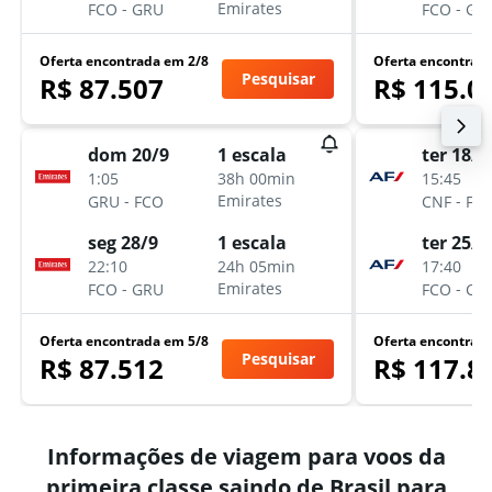
-
-
Emirates
FCO
GRU
FCO
GIG
Oferta encontrada em 2/8
Oferta encontrad
Pesquisar
R$ 87.507
R$ 115.0
dom 20/9
ter 18/8
1 escala
1:05
15:45
38h 00min
-
-
Emirates
GRU
FCO
CNF
FC
seg 28/9
ter 25/8
1 escala
22:10
17:40
24h 05min
-
-
Emirates
FCO
GRU
FCO
CN
Oferta encontrada em 5/8
Oferta encontrad
Pesquisar
R$ 87.512
R$ 117.8
Informações de viagem para voos da
primeira classe saindo de Brasil para