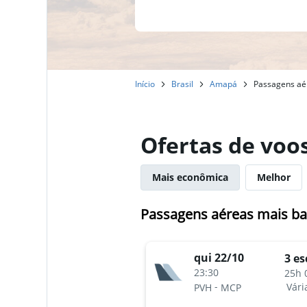
Início
Brasil
Amapá
Passagens aér
Ofertas de voo
Mais econômica
Melhor
Passagens aéreas mais ba
qui 22/10
3 es
23:30
25h 
-
Vári
PVH
MCP