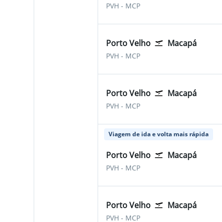
Porto Velho Belmonte
Macapa Intl
PVH
-
MCP
Porto Velho
Macapá
Porto Velho Belmonte
Macapa Intl
PVH
-
MCP
Porto Velho
Macapá
Porto Velho Belmonte
Macapa Intl
PVH
-
MCP
Viagem de ida e volta mais rápida
Porto Velho
Macapá
Porto Velho Belmonte
Macapa Intl
PVH
-
MCP
Porto Velho
Macapá
Porto Velho Belmonte
Macapa Intl
PVH
-
MCP