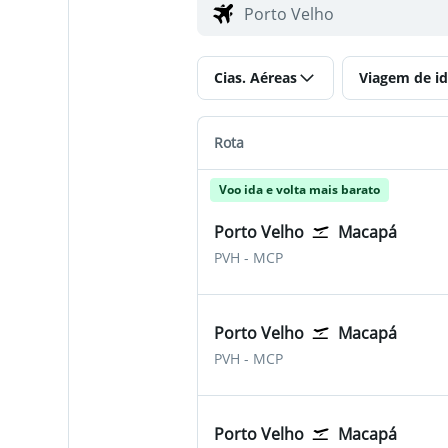
Cias. Aéreas
Viagem de id
Rota
Voo ida e volta mais barato
Porto Velho
Macapá
Porto Velho Belmonte
Macapa Intl
PVH
-
MCP
Porto Velho
Macapá
Porto Velho Belmonte
Macapa Intl
PVH
-
MCP
Porto Velho
Macapá