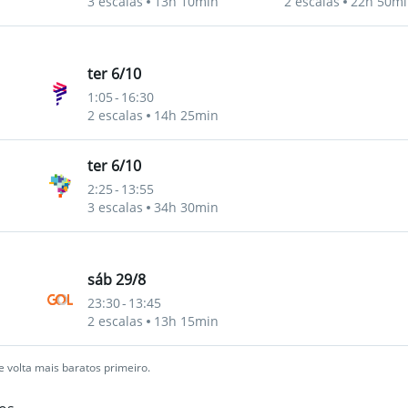
3 escalas
13h 10min
2 escalas
22h 50mi
ter 6/10
1:05
-
16:30
2 escalas
14h 25min
ter 6/10
2:25
-
13:55
3 escalas
34h 30min
sáb 29/8
23:30
-
13:45
2 escalas
13h 15min
 volta mais baratos primeiro.