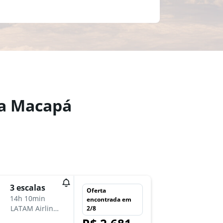
ra Macapá
qui 22/
3 escalas
Oferta
23:30
14h 10min
encontrada em
-
LATAM Airlines
2/8
PVH
MC