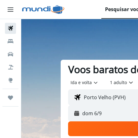
Pesquisar vo
Passagens Aéreas
Hospedagens
Carros
Voos baratos d
Pacotes
Explore
Ida e volta
1 adulto
Trips
dom 6/9