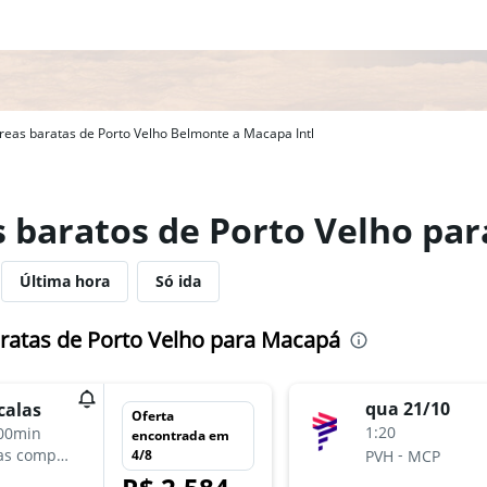
eas baratas de Porto Velho Belmonte a Macapa Intl
s baratos de Porto Velho pa
Última hora
Só ida
ratas de Porto Velho para Macapá
qua 21/10
calas
Oferta
1:20
00min
encontrada em
-
as companhias aéreas
4/8
PVH
MCP