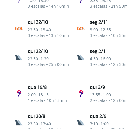
1:20
-
16:30
2:35
-
23:25
3 escalas
14h 10min
3 escalas
21h 50mi
qui 22/10
seg 2/11
23:30
-
13:40
3:00
-
12:55
3 escalas
13h 10min
3 escalas
10h 55mi
qui 22/10
seg 2/11
23:30
-
1:30
4:30
-
16:00
3 escalas
25h 00min
3 escalas
12h 30mi
qua 19/8
qui 3/9
2:00
-
13:15
13:55
-
1:00
1 escala
10h 15min
2 escalas
12h 05mi
qui 20/8
qua 2/9
23:30
-
13:40
3:10
-
1:00