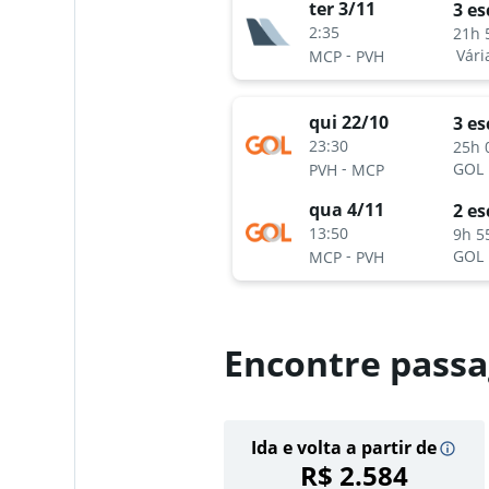
ter 3/11
3 es
2:35
21h 
-
Vári
MCP
PVH
qui 22/10
3 es
23:30
25h 
-
GOL
PVH
MCP
qua 4/11
2 es
13:50
9h 5
-
GOL
MCP
PVH
Encontre passa
Ida e volta a partir de
R$ 2.584