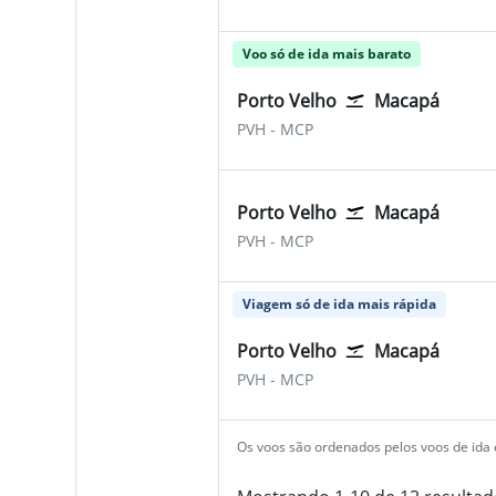
Voo só de ida mais barato
Porto Velho
Macapá
Porto Velho Belmonte
Macapa Intl
PVH
-
MCP
Porto Velho
Macapá
Porto Velho Belmonte
Macapa Intl
PVH
-
MCP
Viagem só de ida mais rápida
Porto Velho
Macapá
Porto Velho Belmonte
Macapa Intl
PVH
-
MCP
Os voos são ordenados pelos voos de ida e