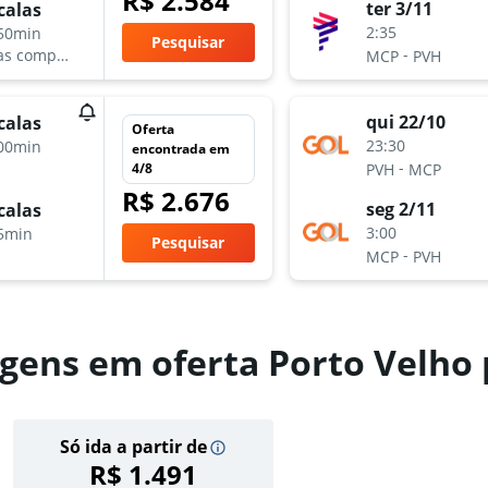
R$ 2.584
ter 3/11
calas
2:35
50min
Pesquisar
-
as companhias aéreas
MCP
PVH
qui 22/10
calas
Oferta
23:30
00min
encontrada em
-
4/8
PVH
MCP
R$ 2.676
seg 2/11
calas
3:00
5min
Pesquisar
-
MCP
PVH
gens em oferta Porto Velho
Só ida a partir de
R$ 1.491