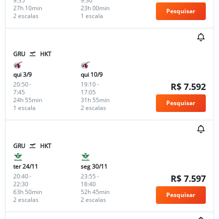
9:35
9:30
27h 10min
23h 00min
Pesquisar
2 escalas
1 escala
GRU
HKT
qui 3/9
qui 10/9
20:50
-
19:10
-
R$ 7.592
7:45
17:05
24h 55min
31h 55min
Pesquisar
1 escala
2 escalas
GRU
HKT
ter 24/11
seg 30/11
20:40
-
23:55
-
R$ 7.597
22:30
18:40
63h 50min
52h 45min
Pesquisar
2 escalas
2 escalas