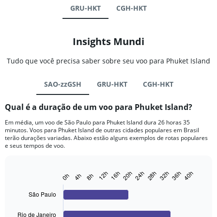
GRU-HKT
CGH-HKT
Insights Mundi
Tudo que você precisa saber sobre seu voo para Phuket Island
SAO-zzGSH
GRU-HKT
CGH-HKT
Qual é a duração de um voo para Phuket Island?
Em média, um voo de São Paulo para Phuket Island dura 26 horas 35
minutos. Voos para Phuket Island de outras cidades populares em Brasil
terão durações variadas. Abaixo estão alguns exemplos de rotas populares
e seus tempos de voo.
20h
40h
12h
32h
24h
16h
36h
28h
0h
4h
8h
Bar
Chart
graphic.
chart
with
São Paulo
4
bars.
Rio de Janeiro