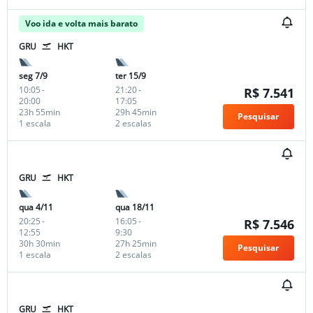
Voo ida e volta mais barato
GRU
HKT
seg 7/9
ter 15/9
10:05
-
21:20
-
R$ 7.541
20:00
17:05
23h 55min
29h 45min
Pesquisar
1 escala
2 escalas
GRU
HKT
qua 4/11
qua 18/11
20:25
-
16:05
-
R$ 7.546
12:55
9:30
30h 30min
27h 25min
Pesquisar
1 escala
2 escalas
GRU
HKT