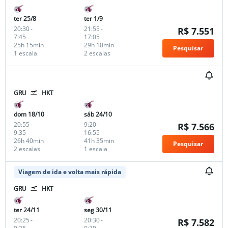
ter 25/8
ter 1/9
20:30
-
21:55
-
R$ 7.551
7:45
17:05
25h 15min
29h 10min
Pesquisar
1 escala
2 escalas
GRU
HKT
dom 18/10
sáb 24/10
20:55
-
9:20
-
R$ 7.566
9:35
16:55
26h 40min
41h 35min
Pesquisar
2 escalas
1 escala
Viagem de ida e volta mais rápida
GRU
HKT
ter 24/11
seg 30/11
20:25
-
20:30
-
R$ 7.582