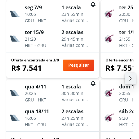
seg 7/9
ter 25/8
1 escala
10:05
20:30
23h 55min
-
-
Várias companhias aéreas
GRU
HKT
GRU
HK
ter 15/9
ter 1/9
2 escalas
21:20
21:55
29h 45min
-
-
Várias companhias aéreas
HKT
GRU
HKT
GR
Oferta encontrada em 3/8
Oferta encontrad
Pesquisar
R$ 7.541
R$ 7.551
qua 4/11
dom 18
1 escala
20:25
20:55
30h 30min
-
-
Várias companhias aéreas
GRU
HKT
GRU
HK
qua 18/11
sáb 24/
2 escalas
16:05
9:20
27h 25min
-
-
Várias companhias aéreas
HKT
GRU
HKT
GR