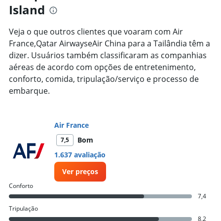
categories.
Island
The
chart
has
Veja o que outros clientes que voaram com Air
1
France,Qatar AirwayseAir China para a Tailândia têm a
Y
dizer. Usuários também classificaram as companhias
axis
aéreas de acordo com opções de entretenimento,
displaying
values.
conforto, comida, tripulação/serviço e processo de
Range:
embarque.
26.5
to
28.5.
Air France
Bom
7,5
1.637 avaliação
Ver preços
Conforto
7,4
Tripulação
8,2