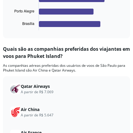
The
chart
Porto Alegre
has
1
Brasília
X
End
of
axis
interactive
displaying
chart
categories.
Quais são as companhias preferidas dos viajantes em
Range:
voos para Phuket Island?
4
categories.
As companhias aéreas preferidas dos usuários de voos de São Paulo para
The
Phuket Island são Air China e Qatar Airways.
chart
has
1
Qatar Airways
Y
A partir de R$ 7.069
axis
displaying
values.
Air China
Range:
A partir de R$ 5.647
0
to
2400.
Air France