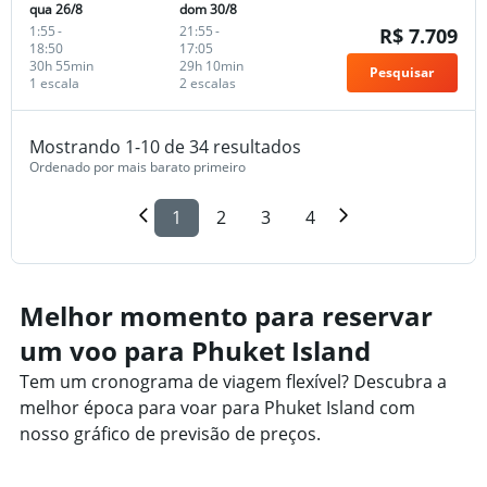
qua 26/8
dom 30/8
1:55
-
21:55
-
R$ 7.709
18:50
17:05
30h 55min
29h 10min
Pesquisar
1 escala
2 escalas
Mostrando 1-10 de 34 resultados
Ordenado por mais barato primeiro
1
2
3
4
Melhor momento para reservar
um voo para Phuket Island
Tem um cronograma de viagem flexível? Descubra a
melhor época para voar para Phuket Island com
nosso gráfico de previsão de preços.