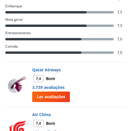
Embarque
7,5
Nota geral
7,5
Entretenimento
7,0
Comida
7,0
Qatar Airways
Bom
7,4
3.739 avaliações
Ler avaliações
Air China
Bom
7,4