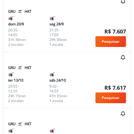
GRU
HKT
dom 20/9
seg 28/9
20:35
-
21:35
-
R$ 7.607
14:05
17:05
31h 30min
29h 30min
Pesquisar
2 escalas
1 escala
GRU
HKT
ter 13/10
sáb 24/10
20:55
-
9:20
-
R$ 7.617
12:10
16:55
29h 15min
41h 35min
Pesquisar
2 escalas
1 escala
GRU
HKT