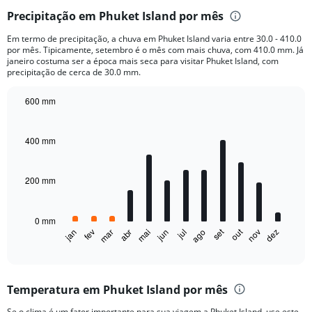
categories.
Precipitação em Phuket Island por mês
Range:
2
Em termo de precipitação, a chuva em Phuket Island varia entre 30.0 - 410.0
categories.
por mês. Tipicamente, setembro é o mês com mais chuva, com 410.0 mm. Já
The
janeiro costuma ser a época mais seca para visitar Phuket Island, com
chart
precipitação de cerca de 30.0 mm.
has
1
600 mm
Y
Bar
Chart
axis
graphic.
chart
displaying
with
400 mm
12
values.
bars.
Range:
0
200 mm
The
to
chart
8000.
has
0 mm
1
out
set
fev
mai
ago
nov
jan
abr
jul
mar
jun
dez
X
End
of
axis
interactive
displaying
chart
categories.
Temperatura em Phuket Island por mês
Range:
12
Se o clima é um fator importante para sua viagem a Phuket Island, use este