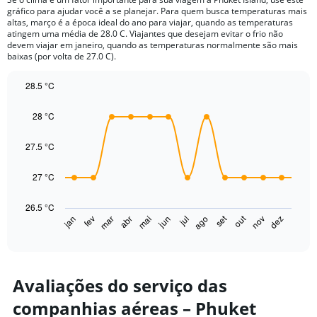
categories.
gráfico para ajudar você a se planejar. Para quem busca temperaturas mais
The
altas, março é a época ideal do ano para viajar, quando as temperaturas
chart
atingem uma média de 28.0 C. Viajantes que desejam evitar o frio não
devem viajar em janeiro, quando as temperaturas normalmente são mais
has
baixas (por volta de 27.0 C).
1
Y
28.5 °C
axis
displaying
Line
Chart
graphic.
chart
values.
28 °C
with
Range:
14
0
data
27.5 °C
to
points.
600.
27 °C
The
chart
26.5 °C
has
out
set
fev
mai
ago
nov
jan
abr
jul
mar
jun
dez
1
End
of
X
interactive
axis
chart
displaying
categories.
Avaliações do serviço das
Range:
companhias aéreas – Phuket
14