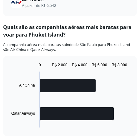
A partir de R$ 6.542
Quais são as companhias aéreas mais baratas para
voar para Phuket Island?
A companhia aérea mais baratas saindo de São Paulo para Phuket Island
são Air China e Qatar Airways.
0
R$ 2.000
R$ 4.000
R$ 6.000
R$ 8.000
Bar
Chart
graphic.
chart
with
2
Air China
bars.
The
chart
has
Qatar Airways
1
X
End
of
axis
interactive
displaying
chart