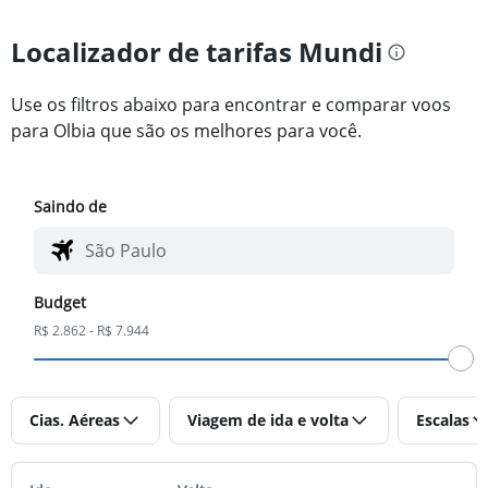
Localizador de tarifas Mundi
Use os filtros abaixo para encontrar e comparar voos
para Olbia que são os melhores para você.
Saindo de
Budget
R$ 2.862 - R$ 7.944
Cias. Aéreas
Viagem de ida e volta
Escalas