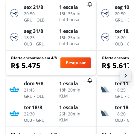
sex 21/8
seg 10/8
1 escala
20:50
20:50
18h 35min
-
-
Lufthansa
GRU
OLB
GRU
OL
seg 31/8
ter 18/8
1 escala
18:25
18:20
15h 25min
-
-
Lufthansa
OLB
GRU
OLB
GR
Oferta encontrada em 4/8
Oferta encontrad
Pesquisar
R$ 5.475
R$ 5.617
dom 9/8
ter 11/8
1 escala
21:45
18:25
18h 20min
-
-
KLM
GRU
OLB
GRU
OL
ter 18/8
ter 18/8
1 escala
22:30
18:20
26h 20min
-
-
KLM
OLB
GRU
OLB
GR