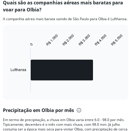
Quais são as companhias aéreas mais baratas para
voar para Olbia?
A companhia aérea mais barata saindo de São Paulo para Olbia é Lufthansa.
R$ 5.000
R$ 2.000
R$ 4.000
R$ 1.000
R$ 3.000
Bar
Chart
graphic.
chart
0
with
1
bar.
The
Lufthansa
chart
has
1
X
End
of
axis
interactive
displaying
chart
categories.
Precipitação em Olbia por mês
Range:
1
Em termo de precipitação, a chuva em Olbia varia entre 6.0 - 98.0 por mês.
categories.
Tipicamente, dezembro é o mês com mais chuva, com 98.0 mm. Já julho
The
costuma ser a época mais seca para visitar Olbia, com precipitação de cerca