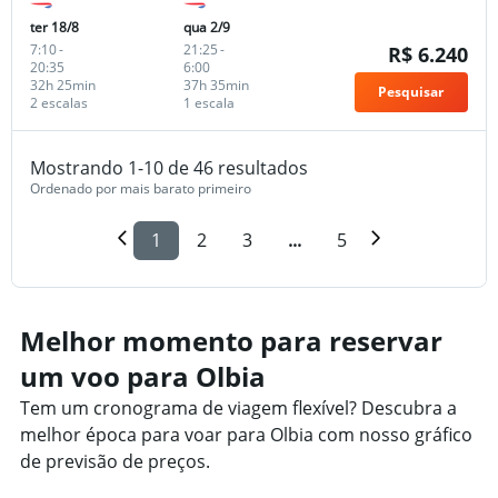
ter 18/8
qua 2/9
7:10
-
21:25
-
R$ 6.240
20:35
6:00
32h 25min
37h 35min
Pesquisar
2 escalas
1 escala
Mostrando 1-10 de 46 resultados
Ordenado por mais barato primeiro
1
2
3
...
5
Melhor momento para reservar
um voo para Olbia
Tem um cronograma de viagem flexível? Descubra a
melhor época para voar para Olbia com nosso gráfico
de previsão de preços.