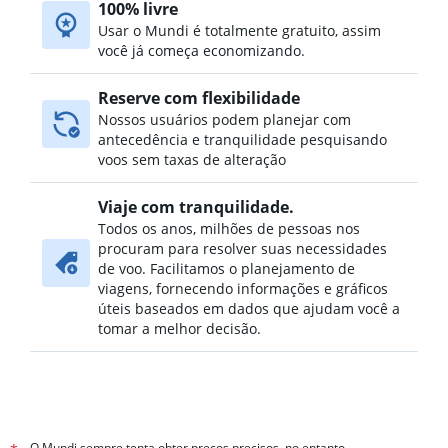
100% livre
Usar o Mundi é totalmente gratuito, assim
você já começa economizando.
Reserve com flexibilidade
Nossos usuários podem planejar com
antecedência e tranquilidade pesquisando
voos sem taxas de alteração
Viaje com tranquilidade.
Todos os anos, milhões de pessoas nos
procuram para resolver suas necessidades
de voo. Facilitamos o planejamento de
viagens, fornecendo informações e gráficos
úteis baseados em dados que ajudam você a
tomar a melhor decisão.
O Mundi sempre tenta obter preços precisos, no entanto,