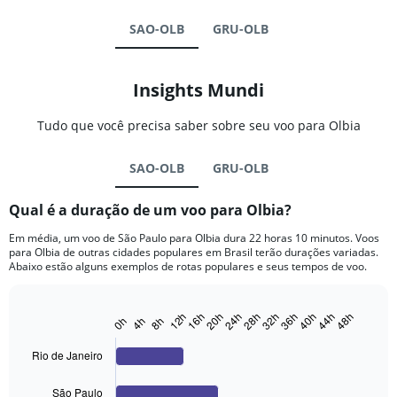
SAO-OLB
GRU-OLB
Insights Mundi
Tudo que você precisa saber sobre seu voo para Olbia
SAO-OLB
GRU-OLB
Qual é a duração de um voo para Olbia?
Em média, um voo de São Paulo para Olbia dura 22 horas 10 minutos. Voos
para Olbia de outras cidades populares em Brasil terão durações variadas.
Abaixo estão alguns exemplos de rotas populares e seus tempos de voo.
12h
24h
36h
48h
20h
32h
44h
16h
28h
40h
0h
8h
4h
Bar
Chart
graphic.
chart
with
Rio de Janeiro
4
bars.
São Paulo