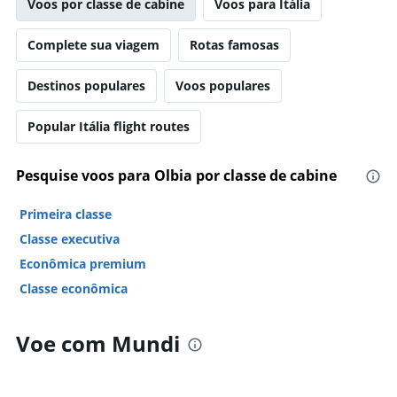
Voos por classe de cabine
Voos para Itália
Complete sua viagem
Rotas famosas
Destinos populares
Voos populares
Popular Itália flight routes
Pesquise voos para Olbia por classe de cabine
Primeira classe
Classe executiva
Econômica premium
Classe econômica
Voe com Mundi