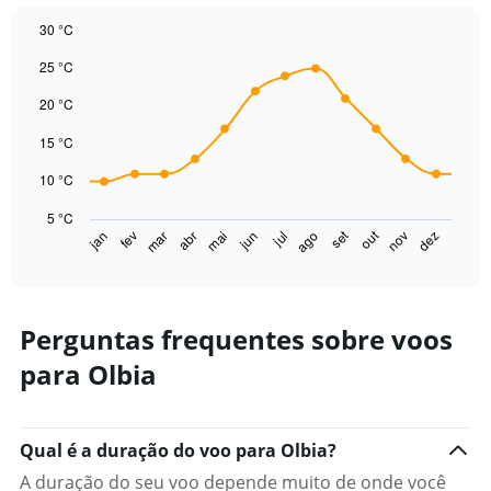
Y
30 °C
axis
displaying
Line
Chart
25 °C
graphic.
chart
values.
with
Range:
20 °C
14
0
data
to
points.
15 °C
150.
10 °C
The
chart
5 °C
has
set
out
jan
fev
mar
abr
mai
jun
jul
ago
nov
dez
1
End
of
X
interactive
axis
chart
displaying
categories.
Perguntas frequentes sobre voos
Range:
para Olbia
14
categories.
The
chart
Qual é a duração do voo para Olbia?
has
1
A duração do seu voo depende muito de onde você