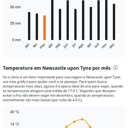
axis
graphic.
chart
displaying
with
50 mm
12
values.
bars.
Range:
0
25 mm
The
to
chart
2880.
has
0 mm
1
set
out
jan
fev
mar
abr
mai
jun
jul
ago
nov
dez
X
End
of
axis
interactive
displaying
chart
categories.
Temperatura em Newcastle upon Tyne por mês
Range:
12
Se o clima é um fator importante para sua viagem a Newcastle upon Tyne,
categories.
use este gráfico para ajudar você a se planejar. Para quem busca
The
temperaturas mais altas, agosto é a época ideal do ano para viajar, quando
chart
as temperaturas atingem uma média de 17.0 C. Viajantes que desejam
evitar o frio não devem viajar em dezembro, quando as temperaturas
has
normalmente são mais baixas (por volta de 4.0 C).
1
Y
20 °C
axis
displaying
Line
Chart
graphic.
chart
values.
15 °C
with