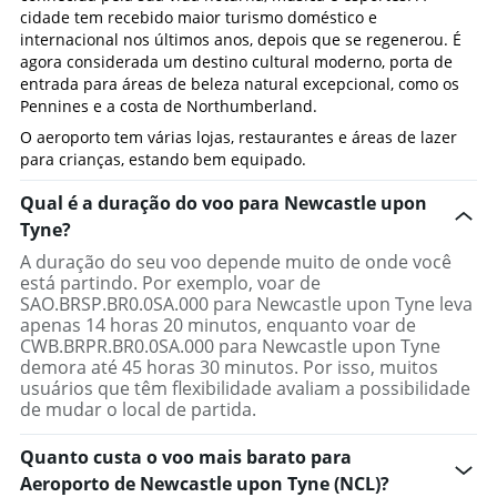
cidade tem recebido maior turismo doméstico e
internacional nos últimos anos, depois que se regenerou. É
agora considerada um destino cultural moderno, porta de
entrada para áreas de beleza natural excepcional, como os
Pennines e a costa de Northumberland.
O aeroporto tem várias lojas, restaurantes e áreas de lazer
para crianças, estando bem equipado.
Qual é a duração do voo para Newcastle upon
Tyne?
A duração do seu voo depende muito de onde você
está partindo. Por exemplo, voar de
SAO.BRSP.BR0.0SA.000 para Newcastle upon Tyne leva
apenas 14 horas 20 minutos, enquanto voar de
CWB.BRPR.BR0.0SA.000 para Newcastle upon Tyne
demora até 45 horas 30 minutos. Por isso, muitos
usuários que têm flexibilidade avaliam a possibilidade
de mudar o local de partida.
Quanto custa o voo mais barato para
Aeroporto de Newcastle upon Tyne (NCL)?