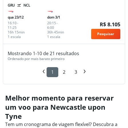
GRU
NCL
qua 23/12
dom 3/1
16:10
-
20:15
-
R$ 8.105
11:25
6:00
16h 15min
36h 45min
Pesquisar
1 escala
1 escala
Mostrando 1-10 de 21 resultados
Ordenado por mais barato primeiro
1
2
3
Melhor momento para reservar
um voo para Newcastle upon
Tyne
Tem um cronograma de viagem flexível? Descubra a