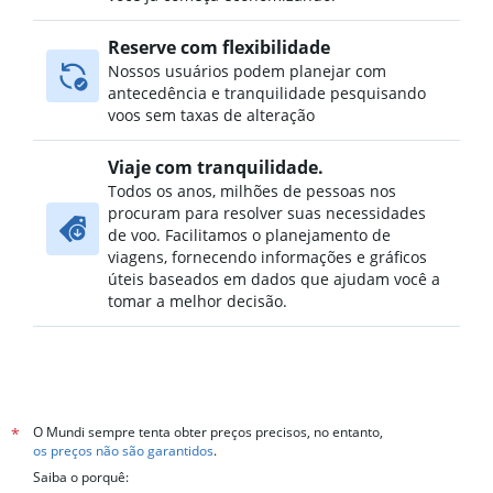
Reserve com flexibilidade
Nossos usuários podem planejar com
antecedência e tranquilidade pesquisando
voos sem taxas de alteração
Viaje com tranquilidade.
Todos os anos, milhões de pessoas nos
procuram para resolver suas necessidades
de voo. Facilitamos o planejamento de
viagens, fornecendo informações e gráficos
úteis baseados em dados que ajudam você a
tomar a melhor decisão.
O Mundi sempre tenta obter preços precisos, no entanto,
*
os preços não são garantidos
.
Saiba o porquê: