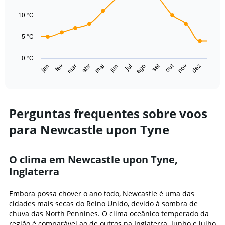
Range:
14
0
data
10 °C
to
points.
75.
5 °C
The
chart
0 °C
has
set
out
jan
fev
mar
abr
mai
jun
jul
ago
nov
dez
1
End
of
X
interactive
axis
chart
displaying
categories.
Perguntas frequentes sobre voos
Range:
para Newcastle upon Tyne
14
categories.
The
chart
O clima em Newcastle upon Tyne,
has
Inglaterra
1
Y
Embora possa chover o ano todo, Newcastle é uma das
axis
cidades mais secas do Reino Unido, devido à sombra de
displaying
values.
chuva das North Pennines. O clima oceânico temperado da
Range:
região é comparável ao de outros na Inglaterra. Junho e julho