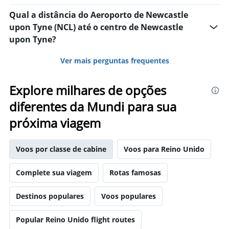
Qual a distância do Aeroporto de Newcastle
upon Tyne (NCL) até o centro de Newcastle
upon Tyne?
Ver mais perguntas frequentes
Explore milhares de opções
diferentes da Mundi para sua
próxima viagem
Voos por classe de cabine
Voos para Reino Unido
Complete sua viagem
Rotas famosas
Destinos populares
Voos populares
Popular Reino Unido flight routes