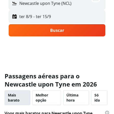
Newcastle upon Tyne (NCL)
ter 8/9
-
ter 15/9
Buscar
Passagens aéreas para o
Newcastle upon Tyne em 2026
Mais
Melhor
Última
Só
barato
opção
hora
ida
Voos mais baratos para Newcastle upon Tyne