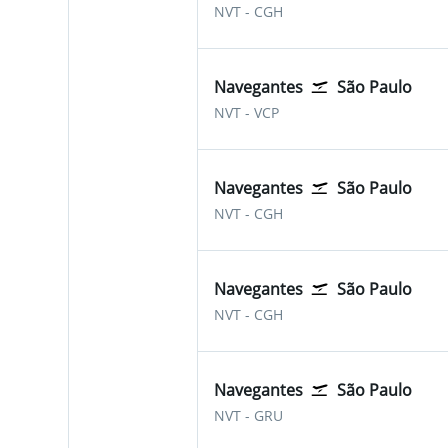
Navegantes
São Paulo Congonhas
NVT
-
CGH
Navegantes
São Paulo
Navegantes
São Paulo Viracopos (Ca
NVT
-
VCP
Navegantes
São Paulo
Navegantes
São Paulo Congonhas
NVT
-
CGH
Navegantes
São Paulo
Navegantes
São Paulo Congonhas
NVT
-
CGH
Navegantes
São Paulo
Navegantes
São Paulo-Guarulhos
NVT
-
GRU