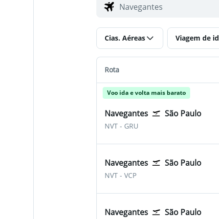
Cias. Aéreas
Viagem de id
Rota
Voo ida e volta mais barato
Navegantes
São Paulo
Navegantes
São Paulo-Guarulhos
NVT
-
GRU
Navegantes
São Paulo
Navegantes
São Paulo Viracopos (Ca
NVT
-
VCP
Navegantes
São Paulo