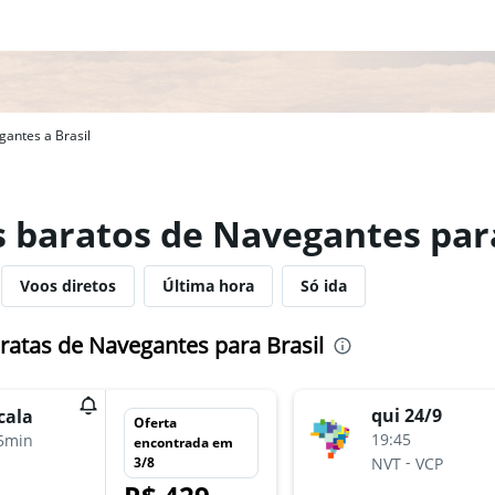
antes a Brasil
s baratos de Navegantes para
Voos diretos
Última hora
Só ida
ratas de Navegantes para Brasil
qui 24/9
cala
Oferta
19:45
5min
encontrada em
-
3/8
NVT
VCP