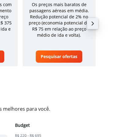
s com
Os preços mais baratos de
Tarifa média pa
mento
passagens aéreas em média.
volta em a
reço
Redução potencial de 2% no
R$ 375
preço (economia potencial de
 ida e
R$ 75 em relação ao preço
médio de ida e volta).
Pesquisar ofertas
Pesquisa
os melhores para você.
Budget
R$ 220 - R$ 695