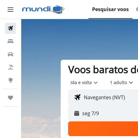
Pesquisar voos
Passagens Aéreas
Hospedagens
Carros
Voos baratos d
Pacotes
Explore
Ida e volta
1 adulto
Trips
seg 7/9