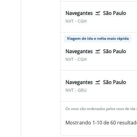
Navegantes
São Paulo
Navegantes
São Paulo Congonhas
NVT
-
CGH
Viagem de ida e volta mais rápida
Navegantes
São Paulo
Navegantes
São Paulo Congonhas
NVT
-
CGH
Navegantes
São Paulo
Navegantes
São Paulo-Guarulhos
NVT
-
GRU
Os voos são ordenados pelos voos de ida e
Mostrando 1-10 de 60 resultad