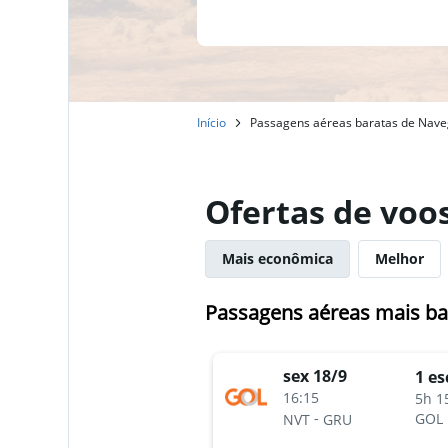
Início
Passagens aéreas baratas de Naveg
Ofertas de voo
Mais econômica
Melhor
Passagens aéreas mais ba
sex 18/9
1 es
16:15
5h 1
-
GOL
NVT
GRU