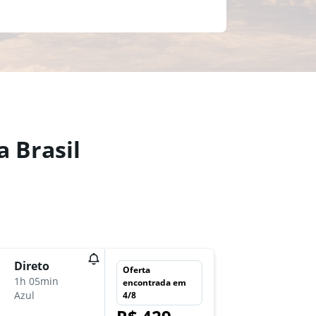
 Brasil
sex 28/
Direto
Oferta
11:45
1h 05min
encontrada em
-
Azul
4/8
NVT
CG