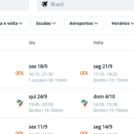
a e volta
Escalas
Aeroportos
Horários
Ida
Volta
sex 18/9
seg 21/9
16:15
-
21:30
17:10
-
18:25
1 escala
5h 15min
Direto
1h 15min
qui 24/9
dom 4/10
19:45
-
20:50
14:20
-
15:30
mpinas)
Direto
1h 05min
Direto
1h 10min
sex 11/9
seg 14/9