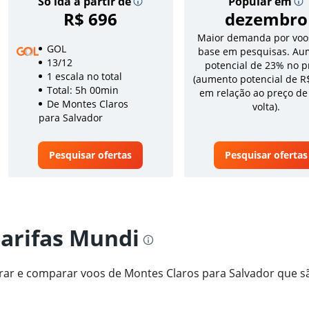
Só ida a partir de
Popular em
R$ 696
dezembro
Maior demanda por voo
GOL
base em pesquisas. Au
13/12
potencial de 23% no p
1 escala no total
(aumento potencial de R
Total: 5h 00min
em relação ao preço de
De Montes Claros
volta).
para Salvador
Pesquisar ofertas
Pesquisar ofertas
tarifas Mundi
trar e comparar voos de Montes Claros para Salvador que s