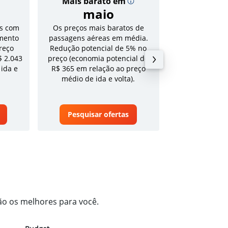
Mais barato em
Preço
maio
R$ 1
s com
Os preços mais baratos de
Tarifa média pa
mento
passagens aéreas em média.
volta em a
reço
Redução potencial de 5% no
$ 2.043
preço (economia potencial de
 ida e
R$ 365 em relação ao preço
médio de ida e volta).
Pesquisar ofertas
Pesquisa
ão os melhores para você.