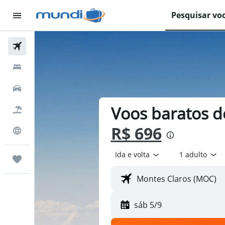
Pesquisar vo
Passagens Aéreas
Hospedagens
Carros
Voos baratos d
Pacotes
R$ 696
Explore
Ida e volta
1 adulto
Trips
sáb 5/9