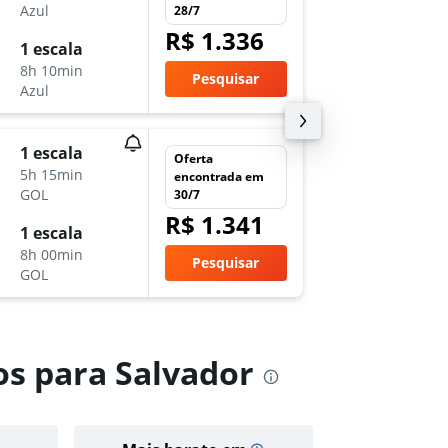
Azul
MOC
-
S
28/7
R$ 1.336
1 escala
ter 1/1
8h 10min
10:20
Pesquisar
Azul
SSA
-
M
1 escala
ter 22/
Oferta
5h 15min
11:55
encontrada em
GOL
MOC
-
S
30/7
R$ 1.341
1 escala
dom 27
8h 00min
4:30
Pesquisar
GOL
SSA
-
M
os para Salvador