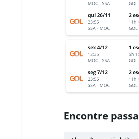
MOC
-
SSA
GOL
qui 26/11
2 es
23:55
11h 
SSA
-
MOC
GOL
sex 4/12
1 es
12:35
5h 1
MOC
-
SSA
GOL
seg 7/12
2 es
23:55
11h 
SSA
-
MOC
GOL
Encontre passa