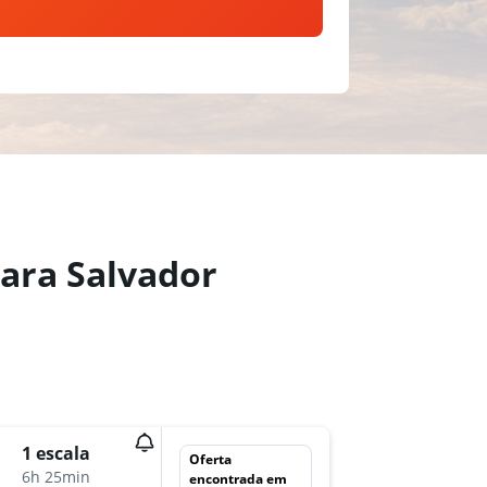
para Salvador
1 escala
qui 26/
Oferta
6h 25min
15:35
encontrada em