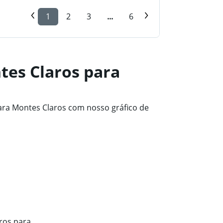
1
2
3
...
6
tes Claros para
ara Montes Claros com nosso gráfico de
ros para