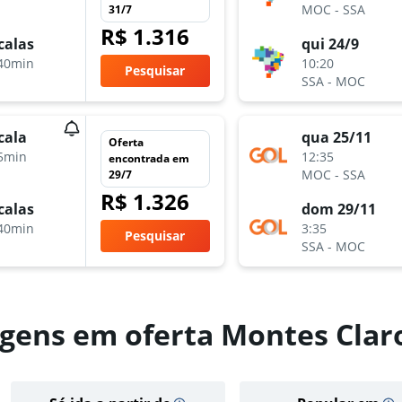
MOC
-
SSA
31/7
R$ 1.316
calas
qui 24/9
40min
10:20
Pesquisar
SSA
-
MOC
cala
qua 25/11
Oferta
5min
12:35
encontrada em
MOC
-
SSA
29/7
R$ 1.326
calas
dom 29/11
40min
3:35
Pesquisar
SSA
-
MOC
gens em oferta Montes Clar