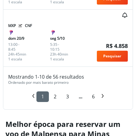
1 escala
1 escala
MXP
CNF
dom 20/9
seg 5/10
13:00
-
5:35
-
R$ 4.858
8:45
10:15
24h 45min
23h 40min
Pesquisar
1 escala
1 escala
Mostrando 1-10 de 56 resultados
Ordenado por mais barato primeiro
1
2
3
...
6
Melhor época para reservar um
voo de Malpensa para Minas