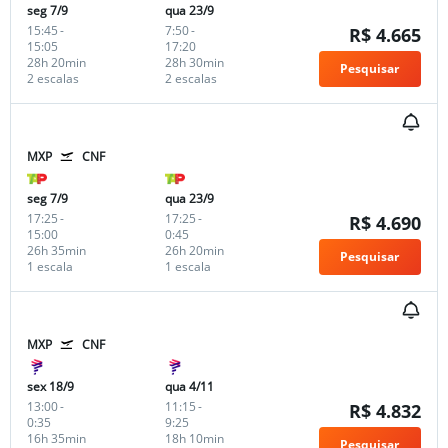
seg 7/9
qua 23/9
15:45
-
7:50
-
R$ 4.665
15:05
17:20
28h 20min
28h 30min
Pesquisar
2 escalas
2 escalas
MXP
CNF
seg 7/9
qua 23/9
17:25
-
17:25
-
R$ 4.690
15:00
0:45
26h 35min
26h 20min
Pesquisar
1 escala
1 escala
MXP
CNF
sex 18/9
qua 4/11
13:00
-
11:15
-
R$ 4.832
0:35
9:25
16h 35min
18h 10min
Pesquisar