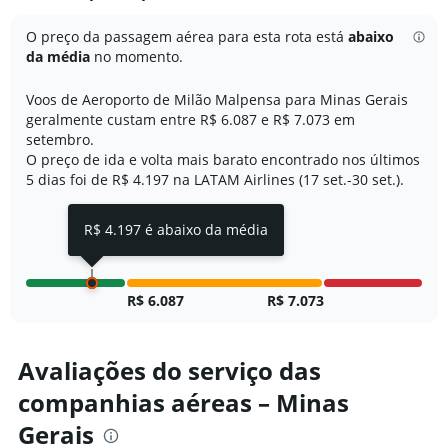
categories.
The
O preço da passagem aérea para esta rota está
abaixo
chart
da média
no momento.
has
1
Voos de Aeroporto de Milão Malpensa para Minas Gerais
Y
geralmente custam entre R$ 6.087 e R$ 7.073 em
axis
setembro.
displaying
O preço de ida e volta mais barato encontrado nos últimos
values.
Range:
5 dias foi de R$ 4.197 na LATAM Airlines (17 set.-30 set.).
0
to
R$ 4.197 é abaixo da média
10000.
R$ 6.087
R$ 7.073
Avaliações do serviço das
companhias aéreas – Minas
Gerais