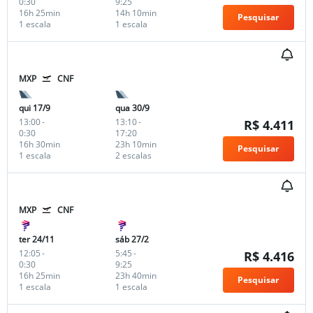
0:30
9:25
16h 25min
14h 10min
Pesquisar
1 escala
1 escala
MXP
CNF
qui 17/9
qua 30/9
13:00
-
13:10
-
R$ 4.411
0:30
17:20
16h 30min
23h 10min
Pesquisar
1 escala
2 escalas
MXP
CNF
ter 24/11
sáb 27/2
12:05
-
5:45
-
R$ 4.416
0:30
9:25
16h 25min
23h 40min
Pesquisar
1 escala
1 escala