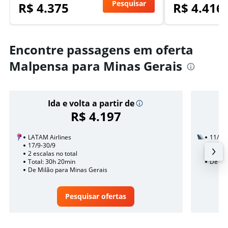
Pesquisar
R$ 4.375
R$ 4.416
Encontre passagens em oferta
Malpensa para Minas Gerais
Ida e volta a partir de
R$ 4.197
LATAM Airlines
11/11
17/9-30/9
2 esca
2 escalas no total
Total:
Total: 30h 20min
De Mil
De Milão para Minas Gerais
Pesquisar ofertas