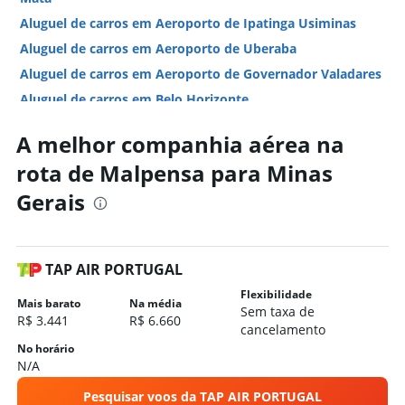
Aluguel de carros em Aeroporto de Ipatinga Usiminas
Aluguel de carros em Aeroporto de Uberaba
Aluguel de carros em Aeroporto de Governador Valadares
Aluguel de carros em Belo Horizonte
Aluguel de carros em Uberlândia
A melhor companhia aérea na
Aluguel de carros em Montes Claros
rota de Malpensa para Minas
Aluguel de carros em Confins
Gerais
Hotéis em Minas Gerais
Hotéis em Belo Horizonte
Hotéis em Poços de Caldas
TAP AIR PORTUGAL
Hotéis em Capitólio
Flexibilidade
Hotéis em Ouro Preto
Mais barato
Na média
Sem taxa de
R$ 3.441
R$ 6.660
Hotéis em Uberlândia
cancelamento
No horário
Hotéis em Monte Verde
N/A
Hotéis em São Thomé das Letras
Pesquisar voos da TAP AIR PORTUGAL
Hotéis em Juiz de Fora