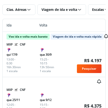
Cias. Aéreas
Viagem de ida e volta
Escalas
Ida
Volta
Voo ida e volta mais barato
Viagem de ida e volta mais rápida
MXP
CNF
qui 17/9
qua 30/9
13:00
-
15:25
-
R$ 4.197
0:30
10:15
16h 30min
13h 50min
Pesquisar
1 escala
1 escala
MXP
CNF
qua 25/11
qua 9/12
12:05
-
15:15
-
R$ 4.375