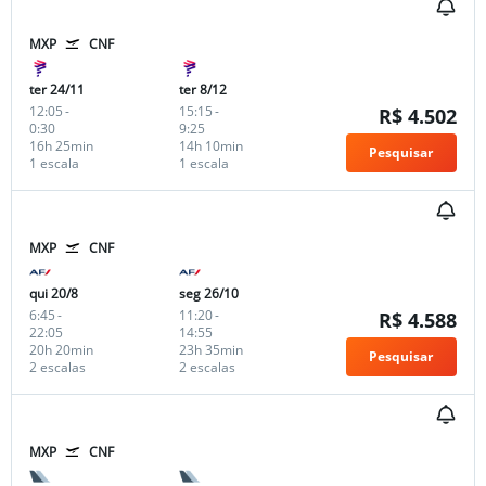
MXP
CNF
ter 24/11
ter 8/12
12:05
-
15:15
-
R$ 4.502
0:30
9:25
16h 25min
14h 10min
Pesquisar
1 escala
1 escala
MXP
CNF
qui 20/8
seg 26/10
6:45
-
11:20
-
R$ 4.588
22:05
14:55
20h 20min
23h 35min
Pesquisar
2 escalas
2 escalas
MXP
CNF