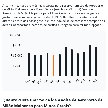
Atualmente, maio é o mês mais barato para reservar um voo de Aeroporto
de Milão Malpensa para Minas Gerais (média de R$ 5.208). Voar de
Aeroporto de Milão Malpensa para Minas Gerais em novembro significa
gastar mais com passagens (média de R$ 7.607). Diversos fatores podem
alterar o preço das passagens, por isso, não deixe de comparar companhias
aéreas, aeroportos e horários de partida e chegada para ter mais opções.
R$ 10.000
Bar
Chart
graphic.
chart
R$ 7.500
with
12
bars.
R$ 5.000
The
R$ 2.500
chart
has
0
1
set
out
fev
mai
ago
nov
mar
jun
dez
jan
abr
jul
X
End
of
axis
interactive
displaying
chart
categories.
Quanto custa um voo de ida e volta de Aeroporto de
Range:
Milão Malpensa para Minas Gerais?
12