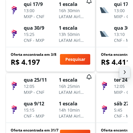
qui 17/9
1 escala
qui 17/9
13:00
16h 30min
13:00
MXP
-
CNF
LATAM Airlines
MXP
-
CN
qua 30/9
1 escala
qua 30/
15:25
13h 50min
13:10
CNF
-
MXP
LATAM Airlines
CNF
-
MX
Oferta encontrada em 3/8
Oferta encontrad
Pesquisar
R$ 4.197
R$ 4.411
qua 25/11
1 escala
ter 24/1
12:05
16h 25min
12:05
MXP
-
CNF
LATAM Airlines
MXP
-
CN
qua 9/12
1 escala
sáb 27/
15:15
14h 10min
5:45
CNF
-
MXP
LATAM Airlines
CNF
-
MX
Oferta encontrada em 31/7
Oferta encontrad