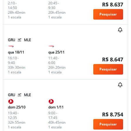
2:10
-
20:45
-
R$ 8.637
14:50
9:30
28h 40min
20h 45min
Pesquisar
1 escala
1 escala
GRU
MLE
qua 18/11
qua 25/11
16:10
-
11:40
-
R$ 8.647
9:40
6:00
33h 30min
26h 20min
Pesquisar
1 escala
1 escala
GRU
MLE
dom 25/10
dom 1/11
19:40
-
9:00
-
R$ 8.754
12:35
17:45
32h 55min
40h 45min
Pesquisar
1 escala
1 escala