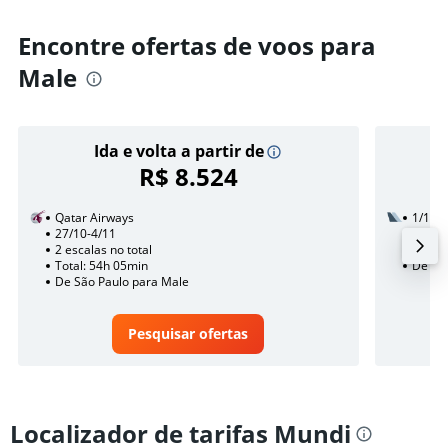
Encontre ofertas de voos para
Male
Ida e volta a partir de
R$ 8.524
Qatar Airways
1/11
27/10-4/11
3 esca
2 escalas no total
Total:
Total: 54h 05min
De Sã
De São Paulo para Male
Pesquisar ofertas
Localizador de tarifas Mundi