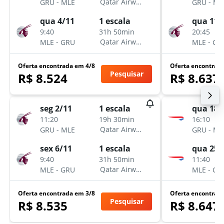
-
-
Qatar Airways
GRU
MLE
GRU
ML
qua 4/11
qua 11/
1 escala
9:40
20:45
31h 50min
-
-
Qatar Airways
MLE
GRU
MLE
GR
Oferta encontrada em 4/8
Oferta encontrad
Pesquisar
R$ 8.524
R$ 8.637
seg 2/11
qua 18/
1 escala
11:20
16:10
19h 30min
-
-
Qatar Airways
GRU
MLE
GRU
ML
sex 6/11
qua 25/
1 escala
9:40
11:40
31h 50min
-
-
Qatar Airways
MLE
GRU
MLE
GR
Oferta encontrada em 3/8
Oferta encontrad
Pesquisar
R$ 8.535
R$ 8.647