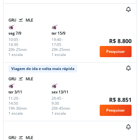
GRU
MLE
seg 7/9
ter 15/9
10:05
-
19:40
-
R$ 8.800
14:30
17:05
20h 25min
29h 25min
Pesquisar
1 escala
1 escala
Viagem de ida e volta mais rápida
GRU
MLE
ter 3/11
sex 13/11
11:20
-
20:45
-
R$ 8.851
14:50
9:30
19h 30min
20h 45min
Pesquisar
1 escala
1 escala
GRU
MLE