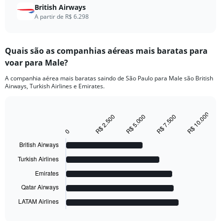
British Airways
A partir de R$ 6.298
Quais são as companhias aéreas mais baratas para
voar para Male?
A companhia aérea mais baratas saindo de São Paulo para Male são British
Airways, Turkish Airlines e Emirates.
R$ 10.000
R$ 2.500
R$ 5.000
R$ 7.500
Bar
Chart
graphic.
chart
0
with
5
British Airways
bars.
Turkish Airlines
The
Emirates
chart
has
Qatar Airways
1
LATAM Airlines
X
End
of
axis
interactive