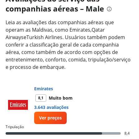
89
companhias aéreas – Male
categories.
The
chart
Leia as avaliações das companhias aéreas que
has
operam as Maldivas, como Emirates,Qatar
1
AirwayseTurkish Airlines. Usuários também podem
Y
axis
conferir a classificação geral de cada companhia
displaying
aérea, como também de acordo com opções de
values.
entretenimento, conforto, comida, tripulação/serviço
Range:
e processo de embarque.
0
to
30000.
Emirates
Muito bom
8,1
3.643 avaliações
Ver preços
Tripulação
8,4