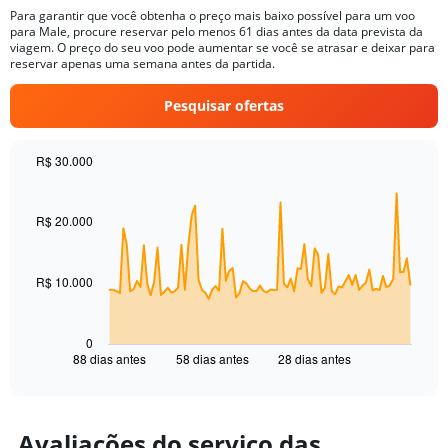
14
Para garantir que você obtenha o preço mais baixo possível para um voo
categories.
para Male, procure reservar pelo menos 61 dias antes da data prevista da
The
viagem. O preço do seu voo pode aumentar se você se atrasar e deixar para
chart
reservar apenas uma semana antes da partida.
has
1
Pesquisar ofertas
Y
axis
displaying
R$ 30.000
values.
Chart
Chart
Range:
graphic.
with
26.5
89
R$ 20.000
to
data
28.5.
points.
R$ 10.000
The
chart
has
1
0
88 dias antes
58 dias antes
28 dias antes
X
End
of
axis
interactive
displaying
chart
categories.
Range:
Avaliações do serviço das