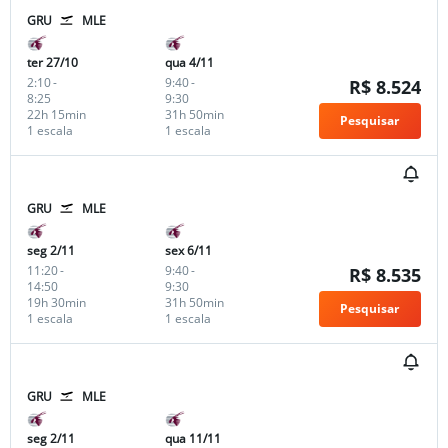
GRU
MLE
ter 27/10
qua 4/11
2:10
-
9:40
-
R$ 8.524
8:25
9:30
22h 15min
31h 50min
Pesquisar
1 escala
1 escala
GRU
MLE
seg 2/11
sex 6/11
11:20
-
9:40
-
R$ 8.535
14:50
9:30
19h 30min
31h 50min
Pesquisar
1 escala
1 escala
GRU
MLE
seg 2/11
qua 11/11