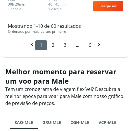
30h 20min
40h 45min
Pesquisar
1 escala
1 escala
Mostrando 1-10 de 60 resultados
Ordenado por mais barato primeiro
1
2
3
...
6
Melhor momento para reservar
um voo para Male
Tem um cronograma de viagem flexível? Descubra a
melhor época para voar para Male com nosso gráfico
de previsão de preços.
SAO-MLE
GRU-MLE
CGH-MLE
VCP-MLE