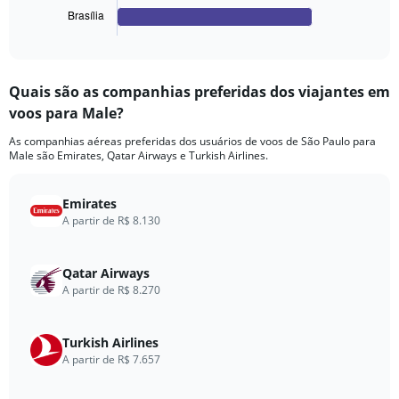
1
Brasília
X
End
of
axis
interactive
displaying
chart
categories.
Quais são as companhias preferidas dos viajantes em
Range:
voos para Male?
4
categories.
As companhias aéreas preferidas dos usuários de voos de São Paulo para
The
Male são Emirates, Qatar Airways e Turkish Airlines.
chart
has
1
Emirates
Y
A partir de R$ 8.130
axis
displaying
values.
Qatar Airways
Range:
A partir de R$ 8.270
0
to
2160.
Turkish Airlines
A partir de R$ 7.657