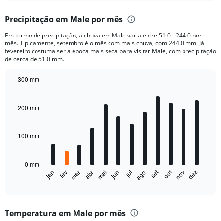
displaying
chart
categories.
Precipitação em Male por mês
Range:
5
Em termo de precipitação, a chuva em Male varia entre 51.0 - 244.0 por
categories.
mês. Tipicamente, setembro é o mês com mais chuva, com 244.0 mm. Já
The
fevereiro costuma ser a época mais seca para visitar Male, com precipitação
chart
de cerca de 51.0 mm.
has
1
300 mm
Y
Bar
Chart
axis
graphic.
chart
displaying
with
200 mm
12
values.
bars.
Range:
0
100 mm
The
to
chart
10000.
has
0 mm
1
out
set
fev
mai
ago
nov
jan
abr
jul
mar
jun
dez
X
End
of
axis
interactive
displaying
chart
categories.
Temperatura em Male por mês
Range: