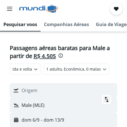
Pesquisar voos
Companhias Aéreas
Guia de Viag
Passagens aéreas baratas para Male a
partir de
R$ 4.505
Ida e volta
1 adulto, Econômica, 0 malas
Origem
Male (MLE)
dom 6/9
-
dom 13/9