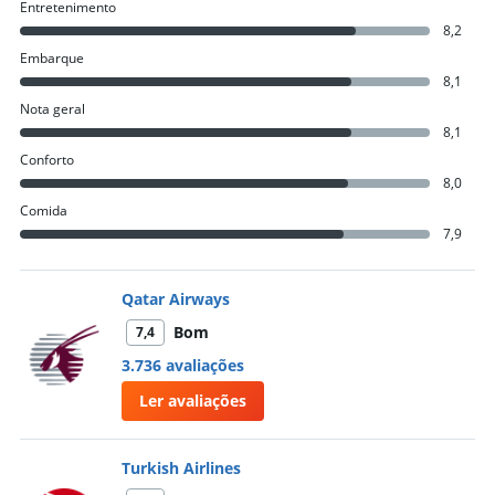
Entretenimento
8,2
Embarque
8,1
Nota geral
8,1
Conforto
8,0
Comida
7,9
Qatar Airways
Bom
7,4
3.736 avaliações
Ler avaliações
Turkish Airlines