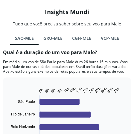
Insights Mundi
Tudo que você precisa saber sobre seu voo para Male
SAO-MLE
GRU-MLE
CGH-MLE
VCP-MLE
Qual é a duração de um voo para Male?
Em média, um voo de São Paulo para Male dura 26 horas 16 minutos. Voos
para Male de outras cidades populares em Brasil terão durações variadas.
Abaixo estão alguns exemplos de rotas populares e seus tempos de voo.
18h
27h
36h
12h
21h
30h
15h
24h
33h
0h
9h
3h
6h
Bar
Chart
graphic.
chart
with
São Paulo
4
bars.
Rio de Janeiro
The
chart
Belo Horizonte
has