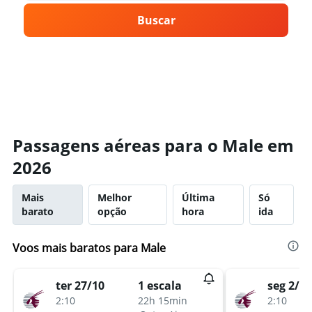
Buscar
Passagens aéreas para o Male em
2026
Mais
Melhor
Última
Só
barato
opção
hora
ida
Voos mais baratos para Male
ter 27/10
seg 2/11
1 escala
2:10
2:10
22h 15min