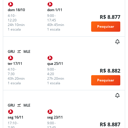
dom 18/10
dom 1/11
4:10
-
9:00
-
R$ 8.877
12:20
17:45
24h 10min
40h 45min
Pesquisar
1 escala
1 escala
GRU
MLE
ter 17/11
qua 25/11
4:10
-
9:00
-
R$ 8.882
7:30
4:20
43h 20min
27h 20min
Pesquisar
1 escala
1 escala
GRU
MLE
seg 16/11
seg 23/11
17:10
-
9:00
-
R$ 8.887
7:30
17:45