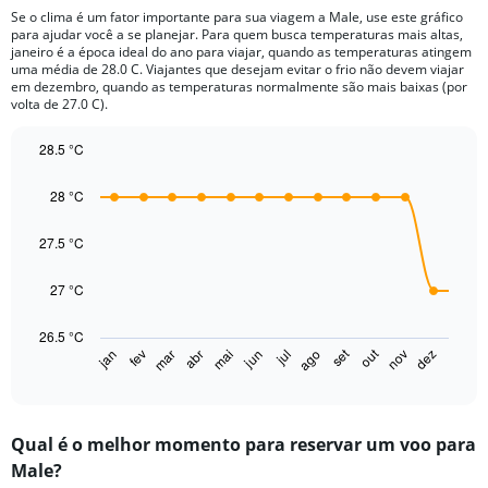
12
Se o clima é um fator importante para sua viagem a Male, use este gráfico
categories.
para ajudar você a se planejar. Para quem busca temperaturas mais altas,
The
janeiro é a época ideal do ano para viajar, quando as temperaturas atingem
chart
uma média de 28.0 C. Viajantes que desejam evitar o frio não devem viajar
em dezembro, quando as temperaturas normalmente são mais baixas (por
has
volta de 27.0 C).
1
Y
28.5 °C
axis
displaying
Line
Chart
graphic.
chart
values.
28 °C
with
Range:
14
0
data
27.5 °C
to
points.
300.
27 °C
The
chart
26.5 °C
has
out
set
fev
mai
ago
nov
jan
abr
jul
mar
jun
dez
1
End
of
X
interactive
axis
chart
displaying
Qual é o melhor momento para reservar um voo para
categories.
Range:
Male?