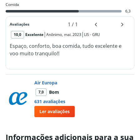
Comida
6,3
1
/
1
Avaliações
10,0
Excelente
Anônimo
,
mai. 2023
LIS
-
GRU
Espaço, conforto, boa comida, tudo excelente e
voo muito tranquilo!!
Air Europa
Bom
7,0
631 avaliações
Ler avaliações
Informações adicionais para a sua