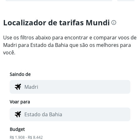
Localizador de tarifas Mundi
Use os filtros abaixo para encontrar e comparar voos de
Madri para Estado da Bahia que são os melhores para
você.
Saindo de
Voar para
Budget
R$ 1.908 - R$ 8.442