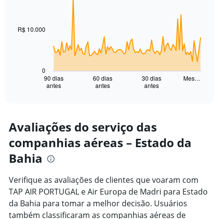
graphic.
with
91
data
R$ 10.000
points.
The
chart
has
0
1
90 dias
60 dias
30 dias
Mes…
antes
antes
antes
X
End
of
axis
interactive
displaying
chart
categories.
Range:
Avaliações do serviço das
91
companhias aéreas – Estado da
categories.
The
Bahia
chart
has
1
Verifique as avaliações de clientes que voaram com
Y
TAP AIR PORTUGAL e Air Europa de Madri para Estado
axis
da Bahia para tomar a melhor decisão. Usuários
displaying
também classificaram as companhias aéreas de
values.