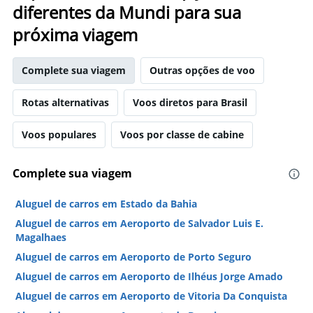
diferentes da Mundi para sua
próxima viagem
Complete sua viagem
Outras opções de voo
Rotas alternativas
Voos diretos para Brasil
Voos populares
Voos por classe de cabine
Complete sua viagem
Aluguel de carros em Estado da Bahia
Aluguel de carros em Aeroporto de Salvador Luis E.
Magalhaes
Aluguel de carros em Aeroporto de Porto Seguro
Aluguel de carros em Aeroporto de Ilhéus Jorge Amado
Aluguel de carros em Aeroporto de Vitoria Da Conquista