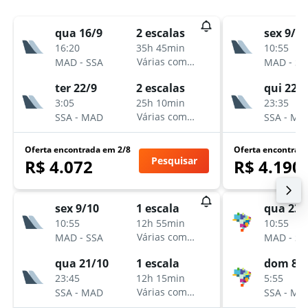
qua 16/9
sex 9/10
2 escalas
16:20
10:55
35h 45min
-
-
Várias companhias aéreas
MAD
SSA
MAD
SS
ter 22/9
qui 22/
2 escalas
3:05
23:35
25h 10min
-
-
Várias companhias aéreas
SSA
MAD
SSA
MA
Oferta encontrada em 2/8
Oferta encontrad
Pesquisar
R$ 4.072
R$ 4.190
sex 9/10
qua 23/
1 escala
10:55
10:55
12h 55min
-
-
Várias companhias aéreas
MAD
SSA
MAD
SS
qua 21/10
dom 8/
1 escala
23:45
5:55
12h 15min
-
-
Várias companhias aéreas
SSA
MAD
SSA
MA