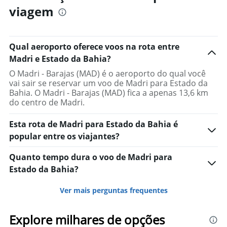
viagem
Qual aeroporto oferece voos na rota entre
Madri e Estado da Bahia?
O Madri - Barajas (MAD) é o aeroporto do qual você
vai sair se reservar um voo de Madri para Estado da
Bahia. O Madri - Barajas (MAD) fica a apenas 13,6 km
do centro de Madri.
Esta rota de Madri para Estado da Bahia é
popular entre os viajantes?
Quanto tempo dura o voo de Madri para
Estado da Bahia?
Ver mais perguntas frequentes
Explore milhares de opções