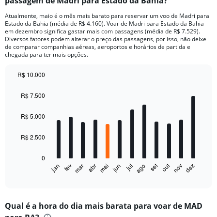
passagem de Madri para Estado da Bahia?
Atualmente, maio é o mês mais barato para reservar um voo de Madri para
Estado da Bahia (média de R$ 4.160). Voar de Madri para Estado da Bahia
em dezembro significa gastar mais com passagens (média de R$ 7.529).
Diversos fatores podem alterar o preço das passagens, por isso, não deixe
de comparar companhias aéreas, aeroportos e horários de partida e
chegada para ter mais opções.
R$ 10.000
Bar
Chart
graphic.
chart
R$ 7.500
with
12
bars.
R$ 5.000
The
R$ 2.500
chart
has
0
1
set
out
fev
mai
ago
nov
mar
jun
dez
jan
abr
jul
X
End
of
axis
interactive
displaying
chart
categories.
Qual é a hora do dia mais barata para voar de MAD
Range: