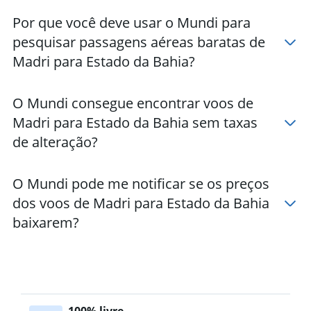
Por que você deve usar o Mundi para
pesquisar passagens aéreas baratas de
Madri para Estado da Bahia?
O Mundi consegue encontrar voos de
Madri para Estado da Bahia sem taxas
de alteração?
O Mundi pode me notificar se os preços
dos voos de Madri para Estado da Bahia
baixarem?