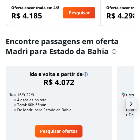
Oferta encontrada em 4/8
Oferta encontrad
Pesquisar
R$ 4.185
R$ 4.298
Encontre passagens em oferta
Madri para Estado da Bahia
Ida e volta a partir de
R$ 4.072
16/9-22/9
Azul
4 escalas no total
18/9
Total: 60h 55min
2 esca
De Madri para Estado da Bahia
Total:
De Mad
Pesquisar ofertas