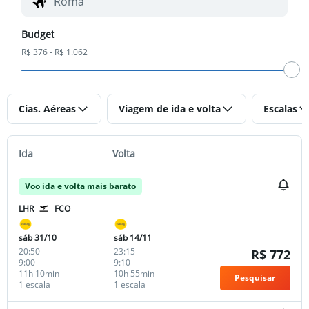
Budget
R$ 376 - R$ 1.062
Cias. Aéreas
Viagem de ida e volta
Escalas
Ida
Volta
Voo ida e volta mais barato
LHR
FCO
sáb 31/10
sáb 14/11
20:50
-
23:15
-
R$ 772
9:00
9:10
11h 10min
10h 55min
Pesquisar
1 escala
1 escala