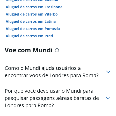
Aluguel de carros em Frosinone
Aluguel de carros em Viterbo
Aluguel de carros em Latina
Aluguel de carros em Pomezia
Aluguel de carros em Prati
Aluguel de carros em Tiburtina
Voe com Mundi
Hotéis em Roma
Hotéis em Fiumicino
Hotéis em Civitavecchia
Como o Mundi ajuda usuários a
Hotéis em Gaeta
encontrar voos de Londres para Roma?
Hotéis em Sperlonga
Hotéis em Ponza
Por que você deve usar o Mundi para
Hotéis em Viterbo
pesquisar passagens aéreas baratas de
Hotéis em Tivoli
Londres para Roma?
Hotéis em Cassino
Hotéis em Terracina