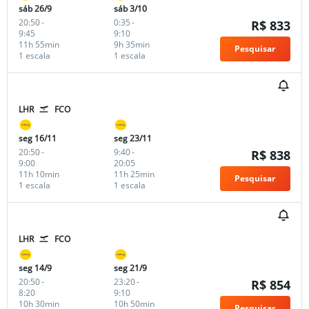
sáb 26/9
sáb 3/10
20:50
-
0:35
-
R$ 833
9:45
9:10
11h 55min
9h 35min
Pesquisar
1 escala
1 escala
LHR
FCO
seg 16/11
seg 23/11
20:50
-
9:40
-
R$ 838
9:00
20:05
11h 10min
11h 25min
Pesquisar
1 escala
1 escala
LHR
FCO
seg 14/9
seg 21/9
20:50
-
23:20
-
R$ 854
8:20
9:10
10h 30min
10h 50min
Pesquisar