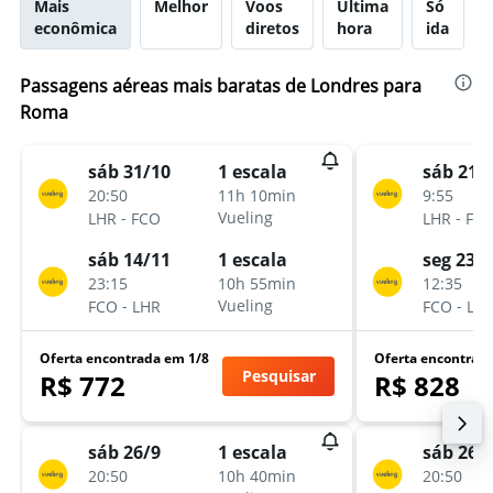
Mais
Melhor
Voos
Última
Só
econômica
diretos
hora
ida
Passagens aéreas mais baratas de Londres para
Roma
sáb 31/10
sáb 21/
1 escala
20:50
9:55
11h 10min
-
-
Vueling
LHR
FCO
LHR
FC
sáb 14/11
seg 23/
1 escala
23:15
12:35
10h 55min
-
-
Vueling
FCO
LHR
FCO
LH
Oferta encontrada em 1/8
Oferta encontrad
Pesquisar
R$ 772
R$ 828
sáb 26/9
sáb 26/
1 escala
20:50
20:50
10h 40min