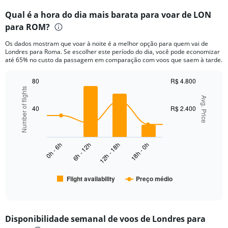
categories.
Qual é a hora do dia mais barata para voar de LON
Range:
para ROM?
12
categories.
Os dados mostram que voar à noite é a melhor opção para quem vai de
The
Londres para Roma. Se escolher este período do dia, você pode economizar
chart
até 65% no custo da passagem em comparação com voos que saem à tarde.
has
1
80
R$ 4.800
Y
Number of flights
Combination
Chart
axis
graphic.
Avg. Price
chart
displaying
with
40
R$ 2.400
values.
2
Range:
data
series.
0
to
0h - 6h
6h - 12h
12h - 18h
18h - 0h
The
1500.
chart
has
Flight availability
Preço médio
1
End
of
X
interactive
axis
chart
displaying
Disponibilidade semanal de voos de Londres para
categories.