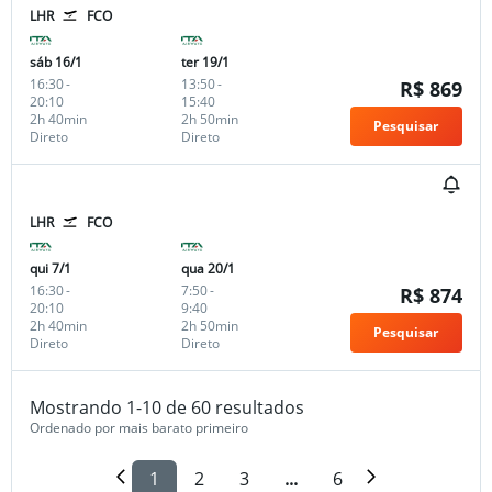
LHR
FCO
sáb 16/1
ter 19/1
16:30
-
13:50
-
R$ 869
20:10
15:40
2h 40min
2h 50min
Pesquisar
Direto
Direto
LHR
FCO
qui 7/1
qua 20/1
16:30
-
7:50
-
R$ 874
20:10
9:40
2h 40min
2h 50min
Pesquisar
Direto
Direto
Mostrando 1-10 de 60 resultados
Ordenado por mais barato primeiro
1
2
3
...
6