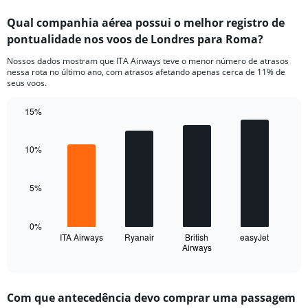
displaying
categories.
Qual companhia aérea possui o melhor registro de
Range:
pontualidade nos voos de Londres para Roma?
7
categories.
Nossos dados mostram que ITA Airways teve o menor número de atrasos
The
nessa rota no último ano, com atrasos afetando apenas cerca de 11% de
chart
seus voos.
has
1
15%
Y
Bar
Chart
axis
graphic.
chart
displaying
with
10%
values.
4
Range:
bars.
0
5%
to
The
20.
chart
has
0%
1
ITA Airways
Ryanair
British
easyJet
Airways
X
End
of
axis
interactive
displaying
chart
categories.
Com que antecedência devo comprar uma passagem
Range: