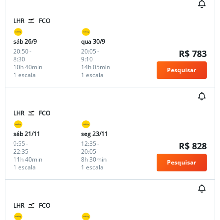
LHR
FCO
sáb 26/9
qua 30/9
20:50
-
20:05
-
R$ 783
8:30
9:10
10h 40min
14h 05min
Pesquisar
1 escala
1 escala
LHR
FCO
sáb 21/11
seg 23/11
9:55
-
12:35
-
R$ 828
22:35
20:05
11h 40min
8h 30min
Pesquisar
1 escala
1 escala
LHR
FCO