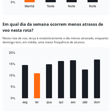
30.
1
0%
Manhã
Tarde
Noite
Noite
X
End
of
axis
interactive
displaying
chart
categories.
Em qual dia da semana ocorrem menos atrasos de
Range:
voo nesta rota?
4
categories.
Nesta rota de voo, terça é estatisticamente o dia menos atrasado, enquanto
The
domingo tem, em média, uma maior frequência de atrasos.
chart
has
20%
1
Bar
Y
Chart
graphic.
chart
axis
15%
with
displaying
7
values.
bars.
10%
Range:
0
The
5%
to
chart
30.
has
1
0%
seg
ter
qua
qui
sex
sáb
dom
X
End
of
axis
interactive
chart