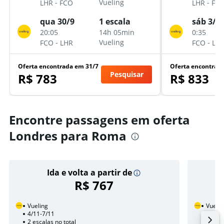
-
-
Vueling
LHR
FCO
LHR
FC
qua 30/9
sáb 3/1
1 escala
20:05
0:35
14h 05min
-
-
Vueling
FCO
LHR
FCO
LH
Oferta encontrada em 31/7
Oferta encontrad
Pesquisar
R$ 783
R$ 833
Encontre passagens em oferta
Londres para Roma
Ida e volta a partir de
R$ 767
Vueling
Vuelin
4/11-7/11
1/12
2 escalas no total
1 esca