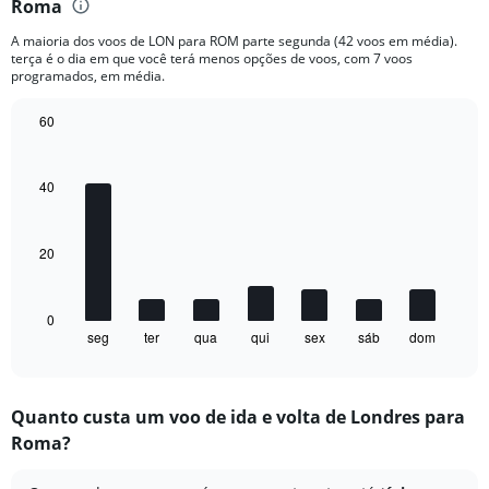
Range:
Roma
6
A maioria dos voos de LON para ROM parte segunda (42 voos em média).
categories.
terça é o dia em que você terá menos opções de voos, com 7 voos
The
programados, em média.
chart
has
60
2
Bar
Y
Chart
graphic.
chart
axes
with
40
displaying
7
Avg.
bars.
Price
and
20
The
Number
chart
of
has
flights.
1
0
seg
ter
qua
qui
sex
sáb
dom
X
End
of
axis
interactive
displaying
chart
categories.
Quanto custa um voo de ida e volta de Londres para
Range:
Roma?
7
categories.
The