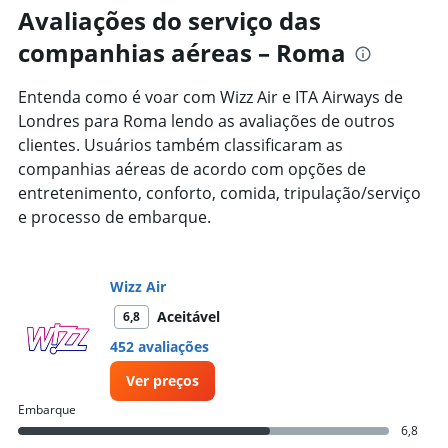
Range:
Avaliações do serviço das
91
companhias aéreas – Roma
categories.
The
chart
Entenda como é voar com Wizz Air e ITA Airways de
has
Londres para Roma lendo as avaliações de outros
1
clientes. Usuários também classificaram as
Y
axis
companhias aéreas de acordo com opções de
displaying
entretenimento, conforto, comida, tripulação/serviço
values.
e processo de embarque.
Range:
0
to
2000.
Wizz Air
Aceitável
6,8
452 avaliações
Ver preços
Embarque
6,8