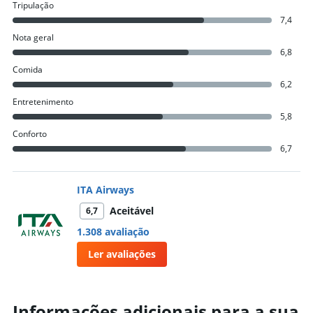
Tripulação
7,4
Nota geral
6,8
Comida
6,2
Entretenimento
5,8
Conforto
6,7
ITA Airways
Aceitável
6,7
1.308 avaliação
Ler avaliações
Informações adicionais para a sua