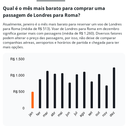
Qual é o mês mais barato para comprar uma
passagem de Londres para Roma?
Atualmente, janeiro é o mês mais barato para reservar um voo de Londres
para Roma (média de R$ 513). Voar de Londres para Roma em dezembro
significa gastar mais com passagens (média de R$ 1.260). Diversos fatores
podem alterar o preço das passagens, por isso, não deixe de comparar
companhias aéreas, aeroportos e horários de partida e chegada para ter
mais opções.
R$ 1.500
Bar
Chart
graphic.
chart
with
R$ 1.000
12
bars.
R$ 500
The
chart
has
0
1
out
set
fev
mai
ago
nov
jan
abr
jul
mar
jun
dez
X
End
of
axis
interactive
displaying
chart