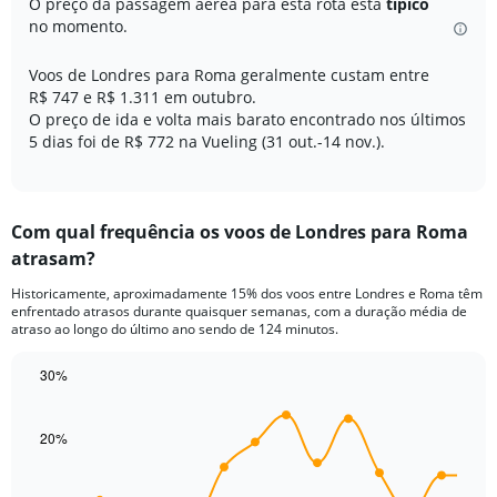
O preço da passagem aérea para esta rota está
típico
chart
no momento.
has
1
Voos de Londres para Roma geralmente custam entre
Y
R$ 747 e R$ 1.311 em outubro.
axis
O preço de ida e volta mais barato encontrado nos últimos
displaying
5 dias foi de R$ 772 na Vueling (31 out.-14 nov.).
values.
Range:
0
to
60.
Com qual frequência os voos de Londres para Roma
atrasam?
Historicamente, aproximadamente 15% dos voos entre Londres e Roma têm
enfrentado atrasos durante quaisquer semanas, com a duração média de
atraso ao longo do último ano sendo de 124 minutos.
30%
Line
Chart
graphic.
chart
with
20%
14
data
points.