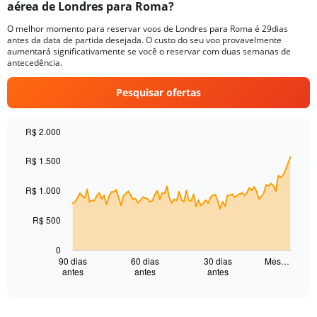
aérea de Londres para Roma?
4
categories.
O melhor momento para reservar voos de Londres para Roma é 29dias
The
antes da data de partida desejada. O custo do seu voo provavelmente
chart
aumentará significativamente se você o reservar com duas semanas de
has
antecedência.
1
Y
Pesquisar ofertas
axis
displaying
values.
R$ 2.000
Range:
Chart
Chart
0
graphic.
with
R$ 1.500
to
91
15.
data
R$ 1.000
points.
The
R$ 500
chart
has
0
1
90 dias
60 dias
30 dias
Mes…
antes
antes
antes
X
End
of
axis
interactive
displaying
chart
categories.