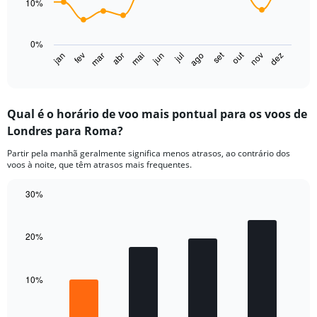
10%
The
chart
0%
has
set
out
jan
fev
mar
abr
mai
jun
jul
ago
nov
dez
1
End
of
X
interactive
axis
chart
displaying
Qual é o horário de voo mais pontual para os voos de
categories.
Range:
Londres para Roma?
14
Partir pela manhã geralmente significa menos atrasos, ao contrário dos
categories.
voos à noite, que têm atrasos mais frequentes.
The
chart
30%
has
1
Bar
Chart
graphic.
chart
Y
with
axis
20%
4
displaying
bars.
values.
Range:
10%
The
0
chart
to
has