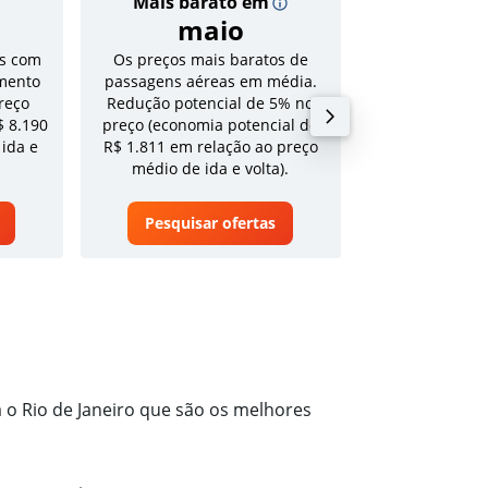
Mais barato em
Preço
maio
R$ 9
s com
Os preços mais baratos de
Tarifa média pa
mento
passagens aéreas em média.
volta em a
reço
Redução potencial de 5% no
$ 8.190
preço (economia potencial de
 ida e
R$ 1.811 em relação ao preço
médio de ida e volta).
Pesquisar ofertas
Pesquisa
 o Rio de Janeiro que são os melhores