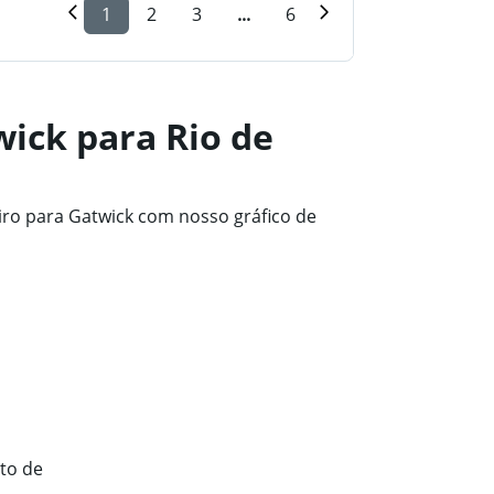
1
2
3
...
6
ick para Rio de
iro para Gatwick com nosso gráfico de
to de