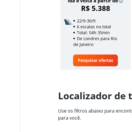
Ida e volta a partir de
R$ 5.388
22/9-30/9
6 escalas no total
Total: 54h 35min
De Londres para Rio
de Janeiro
Pesquisar ofertas
Localizador de 
Use os filtros abaixo para encon
para você.