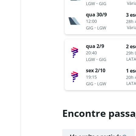
-
Vári
LGW
GIG
qua 30/9
3 es
12:00
28h 
-
Vári
GIG
LGW
qua 2/9
2 es
20:40
29h 
-
LATA
LGW
GIG
sex 2/10
1 es
19:15
20h 
-
LATA
GIG
LGW
Encontre passa