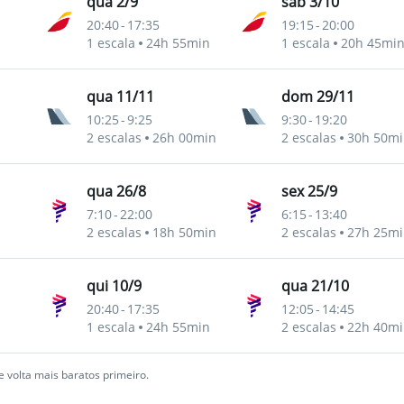
qua 2/9
sáb 3/10
20:40
-
17:35
19:15
-
20:00
1 escala
24h 55min
1 escala
20h 45mi
qua 11/11
dom 29/11
10:25
-
9:25
9:30
-
19:20
2 escalas
26h 00min
2 escalas
30h 50mi
qua 26/8
sex 25/9
7:10
-
22:00
6:15
-
13:40
2 escalas
18h 50min
2 escalas
27h 25mi
qui 10/9
qua 21/10
20:40
-
17:35
12:05
-
14:45
1 escala
24h 55min
2 escalas
22h 40mi
 volta mais baratos primeiro.