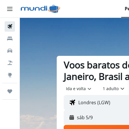
P
Passagens Aéreas
Hospedagens
Carros
Voos baratos d
Pacotes
Janeiro, Brasil 
Explore
Ida e volta
1 adulto
Trips
sáb 5/9