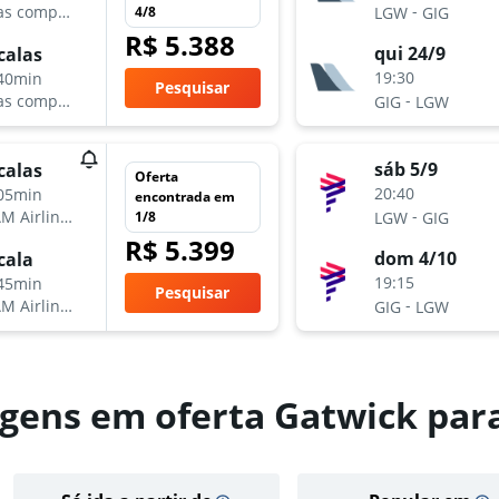
-
as companhias aéreas
4/8
LGW
GIG
R$ 5.388
qui 24/9
calas
19:30
40min
Pesquisar
-
as companhias aéreas
GIG
LGW
sáb 5/9
calas
Oferta
20:40
05min
encontrada em
-
M Airlines
1/8
LGW
GIG
R$ 5.399
dom 4/10
cala
19:15
45min
Pesquisar
-
M Airlines
GIG
LGW
gens em oferta Gatwick para