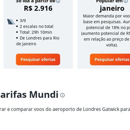
Só ida a partir de
Popular em
R$ 2.916
janeiro
Maior demanda por voo
3/9
base em pesquisas. Au
2 escalas no total
potencial de 18% no p
Total: 29h 10min
(aumento potencial de R
De Londres para Rio
em relação ao preço de
de Janeiro
volta).
Pesquisar ofertas
Pesquisar ofertas
tarifas Mundi
trar e comparar voos do aeroporto de Londres Gatwick para