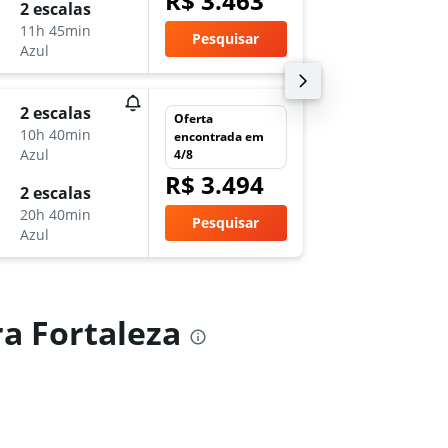
R$ 3.463
qui 29/
2 escalas
3:15
11h 45min
Pesquisar
-
Azul
FOR
JP
ter 22/
2 escalas
Oferta
17:00
10h 40min
encontrada em
-
Azul
4/8
JPR
FO
R$ 3.494
ter 29/
2 escalas
3:15
20h 40min
Pesquisar
-
Azul
FOR
JP
a Fortaleza