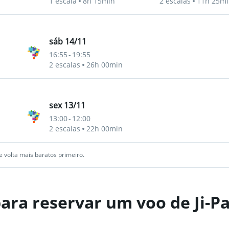
1 escala
8h 15min
2 escalas
11h 25mi
sáb 14/11
16:55
-
19:55
2 escalas
26h 00min
sex 13/11
13:00
-
12:00
2 escalas
22h 00min
 volta mais baratos primeiro.
ara reservar um voo de Ji-P