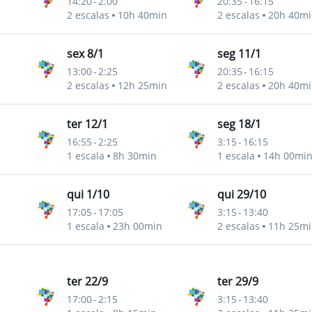
14:20
-
2:00
20:35
-
16:15
2 escalas
10h 40min
2 escalas
20h 40mi
sex 8/1
seg 11/1
13:00
-
2:25
20:35
-
16:15
2 escalas
12h 25min
2 escalas
20h 40mi
ter 12/1
seg 18/1
16:55
-
2:25
3:15
-
16:15
1 escala
8h 30min
1 escala
14h 00mi
qui 1/10
qui 29/10
17:05
-
17:05
3:15
-
13:40
1 escala
23h 00min
2 escalas
11h 25mi
ter 22/9
ter 29/9
17:00
-
2:15
3:15
-
13:40