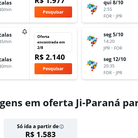
R$ 1.977
qui 8/10
calas
2:55
40min
Pesquisar
-
FOR
JPR
seg 5/10
calas
Oferta
14:20
45min
encontrada em
-
2/8
JPR
FOR
R$ 2.140
seg 12/10
calas
20:35
40min
Pesquisar
-
FOR
JPR
gens em oferta Ji-Paraná par
Só ida a partir de
R$ 1.583