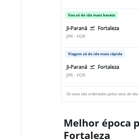
Voo só de ida mais barato
Ji-Paraná
Fortaleza
JPR
-
FOR
Viagem só de ida mais rápida
Ji-Paraná
Fortaleza
JPR
-
FOR
Os voos são ordenados pelos voos de ida e
Melhor época p
Fortaleza