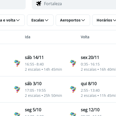
a e volta
Escalas
Aeroportos
Horários
Ida
Volta
sáb 14/11
sex 20/11
16:55
-
8:40
0:35
-
16:15
2 escalas
14h 45min
2 escalas
16h 40mi
sáb 3/10
qui 8/10
17:05
-
19:55
2:55
-
13:40
2 escalas
25h 50min
2 escalas
11h 45mi
seg 5/10
seg 12/10