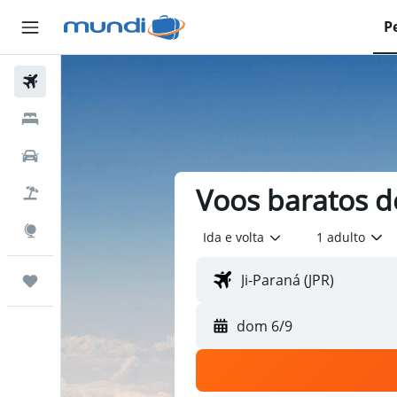
P
Passagens Aéreas
Hospedagens
Carros
Voos baratos de
Pacotes
Explore
Ida e volta
1 adulto
Trips
dom 6/9