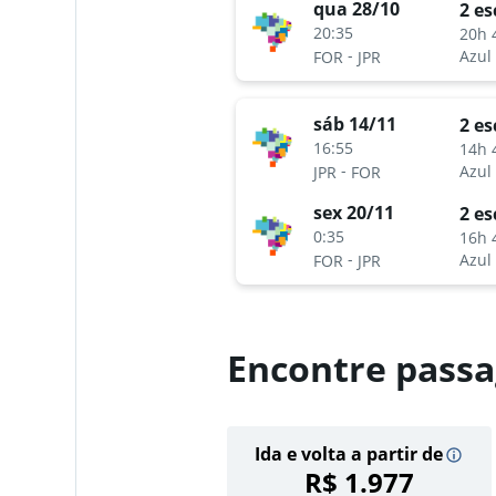
qua 28/10
2 es
20:35
20h 
-
Azul
FOR
JPR
sáb 14/11
2 es
16:55
14h 
-
Azul
JPR
FOR
sex 20/11
2 es
0:35
16h 
-
Azul
FOR
JPR
Encontre passa
Ida e volta a partir de
R$ 1.977