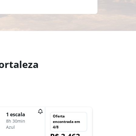
ortaleza
qui 1/1
1 escala
Oferta
17:05
8h 30min
encontrada em
-
Azul
4/8
JPR
FO