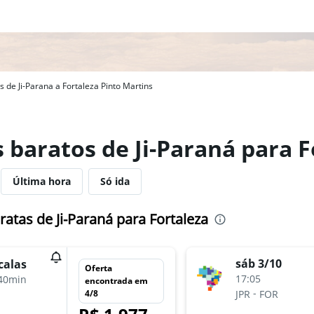
 de Ji-Parana a Fortaleza Pinto Martins
 baratos de Ji-Paraná para F
Última hora
Só ida
atas de Ji-Paraná para Fortaleza
sáb 3/10
calas
Oferta
17:05
40min
encontrada em
-
4/8
JPR
FOR