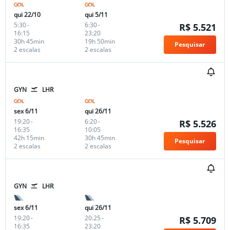
qui 22/10
qui 5/11
5:30
-
6:30
-
R$ 5.521
16:15
23:20
30h 45min
19h 50min
Pesquisar
2 escalas
2 escalas
GYN
LHR
sex 6/11
qui 26/11
19:20
-
6:20
-
R$ 5.526
16:35
10:05
42h 15min
30h 45min
Pesquisar
2 escalas
2 escalas
GYN
LHR
sex 6/11
qui 26/11
19:20
-
20:25
-
R$ 5.709
16:35
23:20