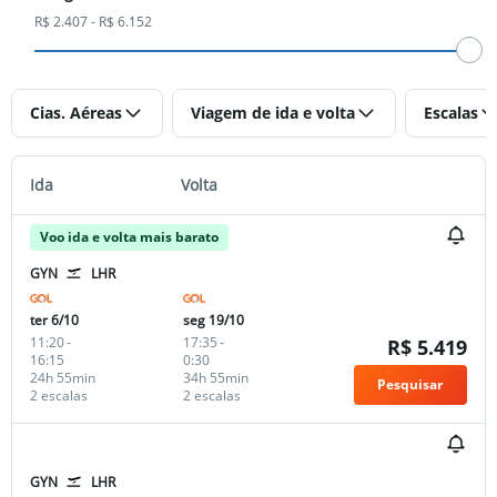
R$ 2.407 - R$ 6.152
Cias. Aéreas
Viagem de ida e volta
Escalas
Ida
Volta
Voo ida e volta mais barato
GYN
LHR
ter 6/10
seg 19/10
11:20
-
17:35
-
R$ 5.419
16:15
0:30
24h 55min
34h 55min
Pesquisar
2 escalas
2 escalas
GYN
LHR