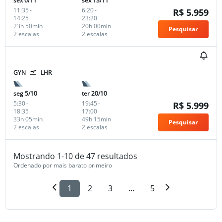
sex 6/11
sex 13/11
11:35
-
6:20
-
R$ 5.959
14:25
23:20
23h 50min
20h 00min
Pesquisar
2 escalas
2 escalas
GYN
LHR
seg 5/10
ter 20/10
5:30
-
19:45
-
R$ 5.999
18:35
17:00
33h 05min
49h 15min
Pesquisar
2 escalas
2 escalas
Mostrando 1-10 de 47 resultados
Ordenado por mais barato primeiro
1
2
3
...
5