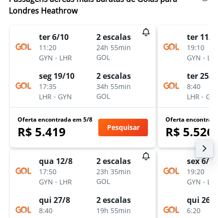
Londres Heathrow
ter 6/10
ter 11/8
2 escalas
11:20
19:10
24h 55min
-
-
GOL
GYN
LHR
GYN
LH
seg 19/10
ter 25/8
2 escalas
17:35
8:40
34h 55min
-
-
GOL
LHR
GYN
LHR
GY
Oferta encontrada em 5/8
Oferta encontrad
Pesquisar
R$ 5.419
R$ 5.526
qua 12/8
sex 6/11
2 escalas
17:50
19:20
23h 35min
-
-
GOL
GYN
LHR
GYN
LH
qui 27/8
qui 26/
2 escalas
8:40
6:20
19h 55min