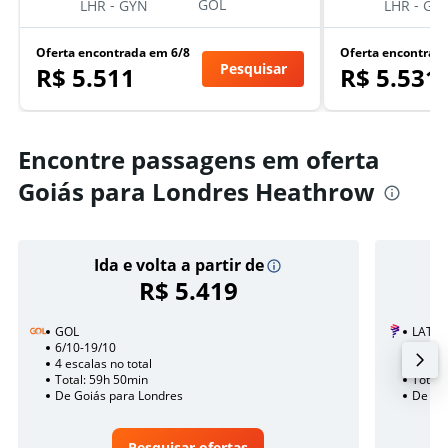
-
-
GOL
LHR
GYN
LHR
GY
Oferta encontrada em 6/8
Oferta encontrad
Pesquisar
R$ 5.511
R$ 5.531
Encontre passagens em oferta
Goiás para Londres Heathrow
Ida e volta a partir de
R$ 5.419
GOL
LATAM
6/10-19/10
24/11
4 escalas no total
1 esca
Total: 59h 50min
Total:
De Goiás para Londres
De Go
Pesquisar ofertas