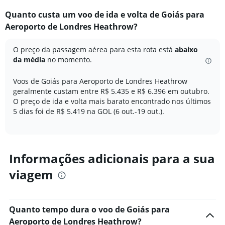
categories.
Quanto custa um voo de ida e volta de Goiás para
Range:
Aeroporto de Londres Heathrow?
12
categories.
The
O preço da passagem aérea para esta rota está
abaixo
chart
da média
no momento.
has
1
Voos de Goiás para Aeroporto de Londres Heathrow
Y
geralmente custam entre R$ 5.435 e R$ 6.396 em outubro.
axis
O preço de ida e volta mais barato encontrado nos últimos
displaying
5 dias foi de R$ 5.419 na GOL (6 out.-19 out.).
values.
Range:
0
to
7500.
Informações adicionais para a sua
viagem
Quanto tempo dura o voo de Goiás para
Aeroporto de Londres Heathrow?