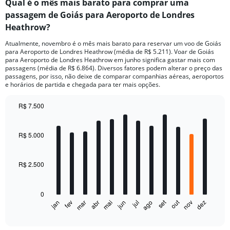
Qual é o mês mais barato para comprar uma
passagem de Goiás para Aeroporto de Londres
Heathrow?
Atualmente, novembro é o mês mais barato para reservar um voo de Goiás
para Aeroporto de Londres Heathrow (média de R$ 5.211). Voar de Goiás
para Aeroporto de Londres Heathrow em junho significa gastar mais com
passagens (média de R$ 6.864). Diversos fatores podem alterar o preço das
passagens, por isso, não deixe de comparar companhias aéreas, aeroportos
e horários de partida e chegada para ter mais opções.
R$ 7.500
Bar
Chart
graphic.
chart
with
R$ 5.000
12
bars.
R$ 2.500
The
chart
has
0
1
out
set
fev
mai
ago
nov
jan
abr
jul
mar
jun
dez
X
End
of
axis
interactive
displaying
chart