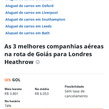
Aluguel de carros em Oxford
Aluguel de carros em Liverpool
Aluguel de carros em Southampton
Aluguel de carros em Leeds
Aluguel de carros em Bath
Aluguel de carros em Gatwick
As 3 melhores companhias aéreas
Hotéis em Londres
na rota de Goiás para Londres
Hotéis em Manchester
Heathrow
Hotéis em Liverpool
Hotéis em Oxford
Hotéis em Southampton
GOL
Hotéis em Birmingham
Flexibilidade
Hotéis em Bath
Mais barato
Na média
Sem taxa de
R$ 3.801
R$ 6.053
Hotéis em York
cancelamento
Hotéis em Brighton
No horário
74%
Hotéis em Cambridge