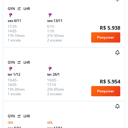
GYN
LHR
sex 6/11
sex 13/11
17:55
-
6:15
-
R$ 5.938
14:05
1:10
17h 10min
21h 55min
Pesquisar
1 escala
2 escalas
GYN
LHR
ter 1/12
ter 26/1
19:45
-
19:05
-
R$ 5.954
14:05
17:10
15h 20min
25h 05min
Pesquisar
1 escala
2 escalas
GYN
LHR