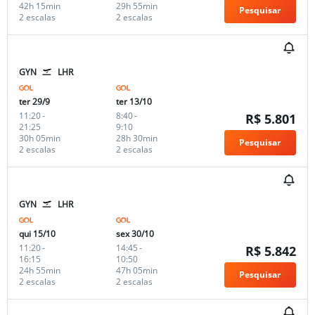
42h 15min
29h 55min
Pesquisar
2 escalas
2 escalas
GYN
LHR
ter 29/9
ter 13/10
11:20
-
8:40
-
R$ 5.801
21:25
9:10
30h 05min
28h 30min
Pesquisar
2 escalas
2 escalas
GYN
LHR
qui 15/10
sex 30/10
11:20
-
14:45
-
R$ 5.842
16:15
10:50
24h 55min
47h 05min
Pesquisar
2 escalas
2 escalas