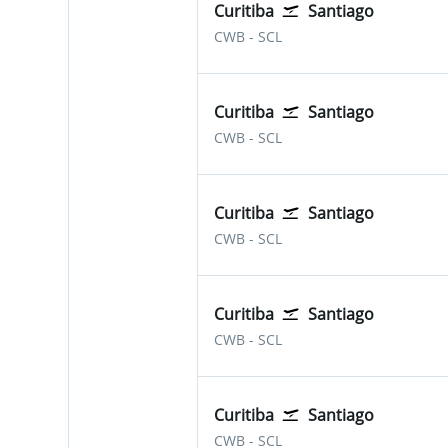
Curitiba
Santiago
Curitiba Afonso Pena
Santiago de Chile - Artu
CWB
-
SCL
Curitiba
Santiago
Curitiba Afonso Pena
Santiago de Chile - Artu
CWB
-
SCL
Curitiba
Santiago
Curitiba Afonso Pena
Santiago de Chile - Artu
CWB
-
SCL
Curitiba
Santiago
Curitiba Afonso Pena
Santiago de Chile - Artu
CWB
-
SCL
Curitiba
Santiago
Curitiba Afonso Pena
Santiago de Chile - Artu
CWB
-
SCL