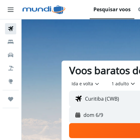
Pesquisar voos
Passagens Aéreas
Hospedagens
Carros
Voos baratos de
Pacotes
Explore
Ida e volta
1 adulto
Trips
dom 6/9