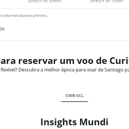
Direto
3h 50min
Direto
3h 15min
 volta mais baratos primeiro.
os
ara reservar um voo de Curi
exível? Descubra a melhor época para voar de Santiago pa
CWB-SCL
Insights Mundi