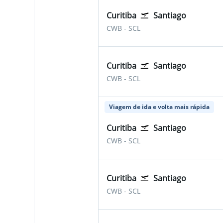
Curitiba
Santiago
Curitiba Afonso Pena
Santiago de Chile - Artu
CWB
-
SCL
Curitiba
Santiago
Curitiba Afonso Pena
Santiago de Chile - Artu
CWB
-
SCL
Viagem de ida e volta mais rápida
Curitiba
Santiago
Curitiba Afonso Pena
Santiago de Chile - Artu
CWB
-
SCL
Curitiba
Santiago
Curitiba Afonso Pena
Santiago de Chile - Artu
CWB
-
SCL