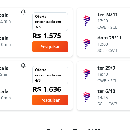
ter 24/11
cala
Oferta
17:20
55min
encontrada em
-
3/8
CWB
SCL
R$ 1.575
dom 29/11
cala
13:00
10min
Pesquisar
-
SCL
CWB
ter 29/9
cala
Oferta
18:40
0min
encontrada em
-
4/8
CWB
SCL
R$ 1.636
ter 6/10
cala
14:25
10min
Pesquisar
-
SCL
CWB