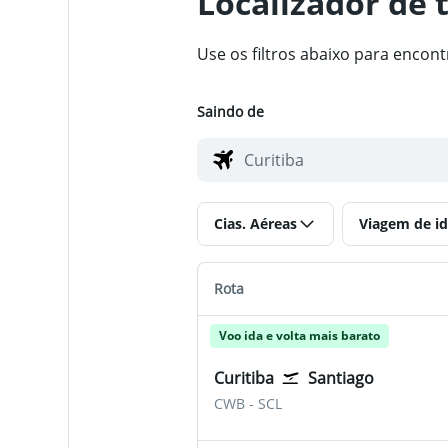
Localizador de 
Use os filtros abaixo para encon
Saindo de
Cias. Aéreas
Viagem de id
Rota
Voo ida e volta mais barato
Curitiba
Santiago
Curitiba Afonso Pena
Santiago de Chile - Artu
CWB
-
SCL