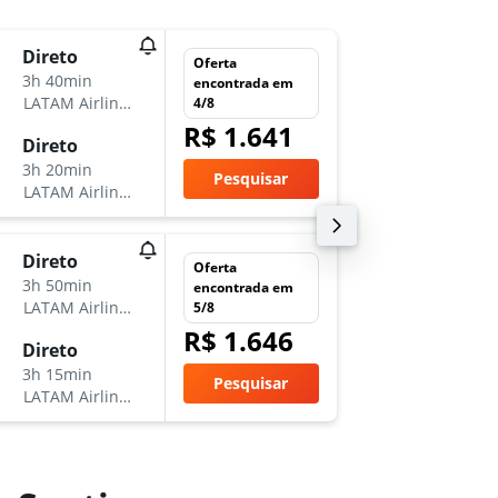
sex 16/
Direto
Oferta
18:40
3h 40min
encontrada em
-
LATAM Airlines
4/8
CWB
S
R$ 1.641
ter 27/
Direto
13:00
3h 20min
Pesquisar
-
LATAM Airlines
SCL
CW
sex 20/
Direto
Oferta
17:20
3h 50min
encontrada em
-
LATAM Airlines
5/8
CWB
S
R$ 1.646
sex 27/
Direto
13:00
3h 15min
Pesquisar
-
LATAM Airlines
SCL
CW