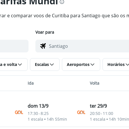
tarifas Mundi
trar e comparar voos de Curitiba para Santiago que são os 
Voar para
a e volta
Escalas
Aeroportos
Horários
Ida
Volta
dom 13/9
ter 29/9
17:30
-
8:25
20:50
-
11:00
ro Merino Benitez
1 escala
14h 55min
1 escala
14h 10mi