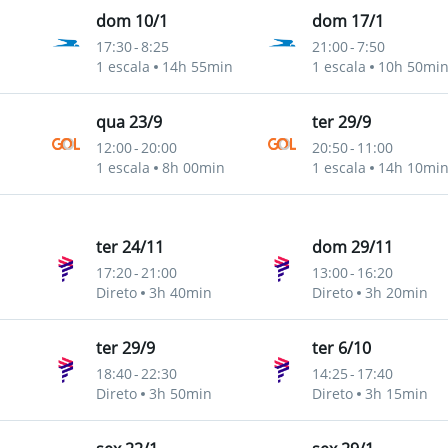
dom 10/1
dom 17/1
17:30
-
8:25
21:00
-
7:50
ro Merino Benitez
1 escala
14h 55min
1 escala
10h 50mi
qua 23/9
ter 29/9
12:00
-
20:00
20:50
-
11:00
ro Merino Benitez
1 escala
8h 00min
1 escala
14h 10mi
ter 24/11
dom 29/11
17:20
-
21:00
13:00
-
16:20
ro Merino Benitez
Direto
3h 40min
Direto
3h 20min
ter 29/9
ter 6/10
18:40
-
22:30
14:25
-
17:40
ro Merino Benitez
Direto
3h 50min
Direto
3h 15min