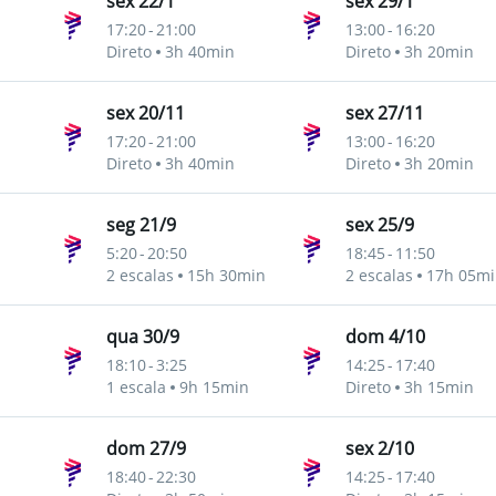
sex 22/1
sex 29/1
17:20
-
21:00
13:00
-
16:20
ro Merino Benitez
Direto
3h 40min
Direto
3h 20min
sex 20/11
sex 27/11
17:20
-
21:00
13:00
-
16:20
ro Merino Benitez
Direto
3h 40min
Direto
3h 20min
seg 21/9
sex 25/9
5:20
-
20:50
18:45
-
11:50
ro Merino Benitez
2 escalas
15h 30min
2 escalas
17h 05mi
qua 30/9
dom 4/10
18:10
-
3:25
14:25
-
17:40
ro Merino Benitez
1 escala
9h 15min
Direto
3h 15min
dom 27/9
sex 2/10
18:40
-
22:30
14:25
-
17:40
ro Merino Benitez