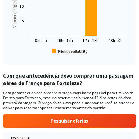
Number of flights
graphic.
chart
axis
10
with
displaying
6
values.
bars.
5
Range:
0
The
to
chart
10000.
0h - 6h
6h - 12h
12h - 18h
18h - 0h
has
1
Flight availability
X
End
of
axis
interactive
displaying
chart
categories.
Com que antecedência devo comprar uma passagem
Range:
aérea de França para Fortaleza?
6
categories.
Para garantir que você obtenha o preço mais baixo possível para um voo de
The
França para Fortaleza, procure reservar pelo menos 13 dias antes da data
chart
prevista da viagem. O preço do seu voo pode aumentar se você se atrasar e
has
deixar para reservar apenas uma semana antes da partida.
1
Y
Pesquisar ofertas
axis
displaying
Number
R$ 15.000