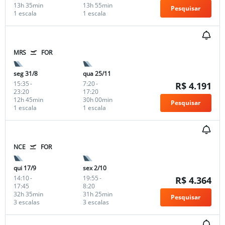
13h 35min
13h 55min
Pesquisar
1 escala
1 escala
MRS
FOR
seg 31/8
qua 25/11
15:35
-
7:20
-
R$ 4.191
23:20
17:20
12h 45min
30h 00min
Pesquisar
1 escala
1 escala
NCE
FOR
qui 17/9
sex 2/10
14:10
-
19:55
-
R$ 4.364
17:45
8:20
32h 35min
31h 25min
Pesquisar
3 escalas
3 escalas