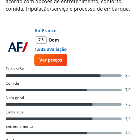
acordo com opções de entretenimento, conforto,
values.
comida, tripulação/serviço e processo de embarque.
Range:
0
to
15000.
Air France
Bom
7,5
1.632 avaliação
Ver preços
Tripulação
8,2
Comida
7,0
Nota geral
7,5
Embarque
7,5
Entretenimento
7,0