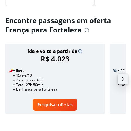
Encontre passagens em oferta
França para Fortaleza
Ida e volta a partir de
R$ 4.023
Iberia
5/10
15/9-2/10
2 esca
2 escalas no total
Total:
Total: 27h 50min
De Fra
De França para Fortaleza
Pesquisar ofertas