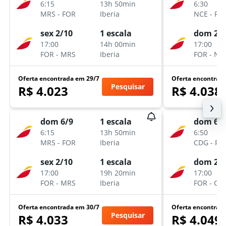
6:15
13h 50min
6:30
MRS
-
FOR
Iberia
NCE
-
FO
sex 2/10
1 escala
dom 27
17:00
14h 00min
17:00
FOR
-
MRS
Iberia
FOR
-
NC
Oferta encontrada em 29/7
Oferta encontrad
Pesquisar
R$ 4.023
R$ 4.038
dom 6/9
1 escala
dom 6/
6:15
13h 50min
6:50
MRS
-
FOR
Iberia
CDG
-
FO
sex 2/10
1 escala
dom 27
17:00
19h 20min
17:00
FOR
-
MRS
Iberia
FOR
-
CD
Oferta encontrada em 30/7
Oferta encontrad
Pesquisar
R$ 4.033
R$ 4.049