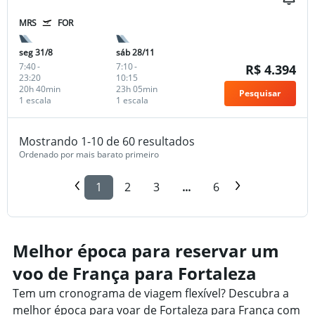
MRS
FOR
seg 31/8
sáb 28/11
7:40
-
7:10
-
R$ 4.394
23:20
10:15
20h 40min
23h 05min
Pesquisar
1 escala
1 escala
Mostrando 1-10 de 60 resultados
Ordenado por mais barato primeiro
1
2
3
...
6
Melhor época para reservar um
voo de França para Fortaleza
Tem um cronograma de viagem flexível? Descubra a
melhor época para voar de Fortaleza para França com