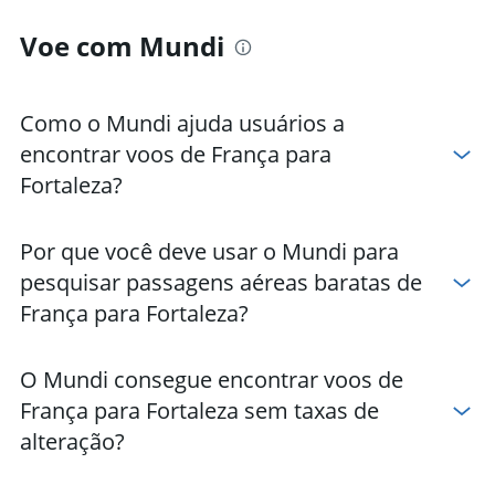
Hotéis em Jijoca de Jericoacoara
Voe com Mundi
Hotéis em Cumbuco
Hotéis em Aquiraz
Hotéis em Juazeiro do Norte
Como o Mundi ajuda usuários a
Hotéis em Beberibe
encontrar voos de França para
Hotéis em Caucaia
Fortaleza?
Hotéis em Camocim
Hotéis em Trairi
Por que você deve usar o Mundi para
Hotéis em Maracanaú
pesquisar passagens aéreas baratas de
Hotéis em Paracuru
França para Fortaleza?
O Mundi consegue encontrar voos de
França para Fortaleza sem taxas de
alteração?