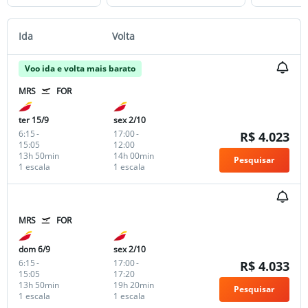
Ida
Volta
Voo ida e volta mais barato
MRS
FOR
ter 15/9
sex 2/10
6:15
-
17:00
-
R$ 4.023
15:05
12:00
13h 50min
14h 00min
Pesquisar
1 escala
1 escala
MRS
FOR
dom 6/9
sex 2/10
6:15
-
17:00
-
R$ 4.033
15:05
17:20
13h 50min
19h 20min
Pesquisar
1 escala
1 escala