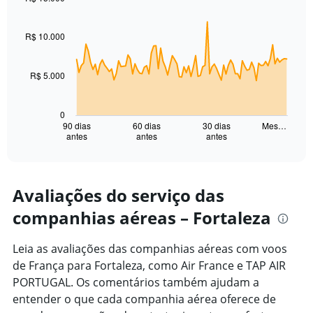
of
Chart
Chart
flights.
graphic.
with
Range:
91
R$ 10.000
0
data
points.
to
15.
R$ 5.000
The
chart
has
0
1
90 dias
60 dias
30 dias
Mes…
antes
antes
antes
X
End
of
axis
interactive
displaying
chart
categories.
Range:
Avaliações do serviço das
91
companhias aéreas – Fortaleza
categories.
The
chart
Leia as avaliações das companhias aéreas com voos
has
de França para Fortaleza, como Air France e TAP AIR
1
PORTUGAL. Os comentários também ajudam a
Y
axis
entender o que cada companhia aérea oferece de
displaying