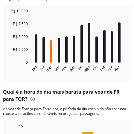
R$ 10.000
Bar
Chart
graphic.
chart
R$ 7.500
with
12
bars.
R$ 5.000
The
R$ 2.500
chart
has
0
1
set
out
fev
mai
ago
nov
mar
jun
dez
jan
abr
jul
X
End
of
axis
interactive
displaying
chart
categories.
Qual é a hora do dia mais barata para voar de FR
Range:
para FOR?
12
categories.
Ao voar de França para Fortaleza, o período do dia escolhido não costuma
The
causar alterações consideráveis no preço das passagens.
chart
has
15
1
Bar
Y
Chart