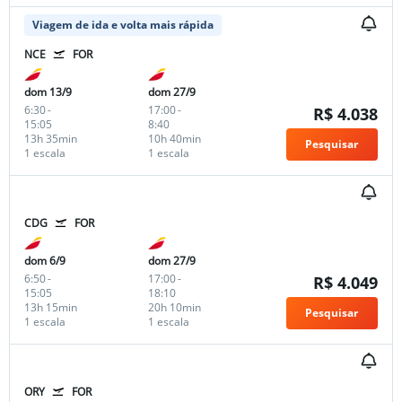
Viagem de ida e volta mais rápida
NCE
FOR
dom 13/9
dom 27/9
6:30
-
17:00
-
R$ 4.038
15:05
8:40
13h 35min
10h 40min
Pesquisar
1 escala
1 escala
CDG
FOR
dom 6/9
dom 27/9
6:50
-
17:00
-
R$ 4.049
15:05
18:10
13h 15min
20h 10min
Pesquisar
1 escala
1 escala
ORY
FOR