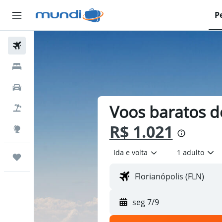
P
Passagens Aéreas
Hospedagens
Carros
Voos baratos de
Pacotes
R$ 1.021
Explore
Ida e volta
1 adulto
Trips
seg 7/9