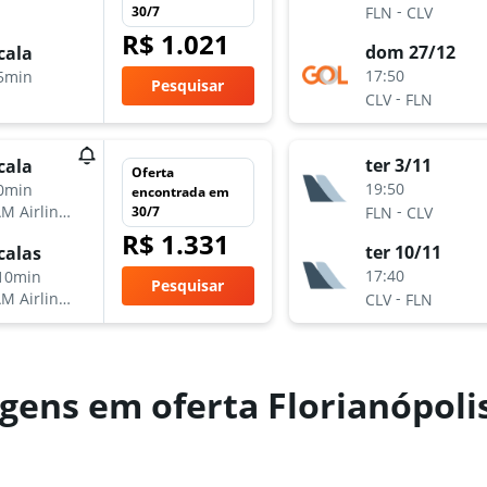
-
30/7
FLN
CLV
R$ 1.021
dom 27/12
cala
17:50
5min
Pesquisar
-
CLV
FLN
ter 3/11
cala
Oferta
19:50
0min
encontrada em
-
M Airlines
30/7
FLN
CLV
R$ 1.331
ter 10/11
calas
17:40
10min
Pesquisar
-
M Airlines
CLV
FLN
gens em oferta Florianópoli