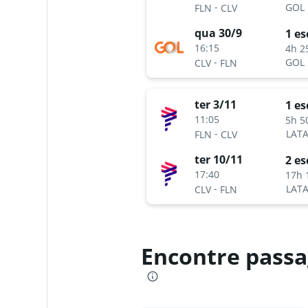
-
GOL
FLN
CLV
qua 30/9
1 es
16:15
4h 2
-
GOL
CLV
FLN
ter 3/11
1 es
11:05
5h 5
-
LATA
FLN
CLV
ter 10/11
2 es
17:40
17h 
-
LATA
CLV
FLN
Encontre passa