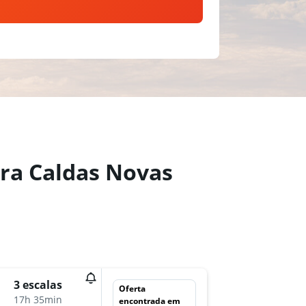
ara Caldas Novas
qui 31/
3 escalas
Oferta
11:05
17h 35min
encontrada em