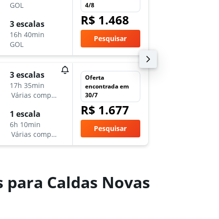
-
GOL
4/8
FLN
CL
R$ 1.468
dom 3/
3 escalas
17:50
16h 40min
Pesquisar
-
GOL
CLV
FL
qui 24/
3 escalas
Oferta
5:00
17h 35min
encontrada em
-
Várias companhias aéreas
30/7
FLN
CL
R$ 1.677
dom 27
1 escala
17:50
6h 10min
Pesquisar
-
Várias companhias aéreas
CLV
FL
s para Caldas Novas