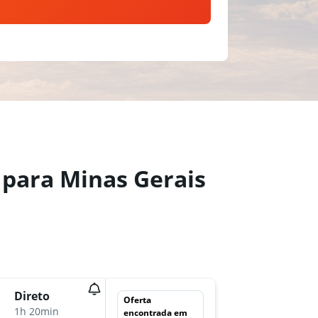
l para Minas Gerais
Direto
seg 9/1
Oferta
1h 20min
5:25
encontrada em