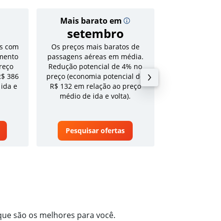
Mais barato em
Preço
setembro
R$ 
s com
Os preços mais baratos de
Tarifa média pa
mento
passagens aéreas em média.
volta em a
reço
Redução potencial de 4% no
R$ 386
preço (economia potencial de
 ida e
R$ 132 em relação ao preço
médio de ida e volta).
Pesquisar ofertas
Pesquisa
 que são os melhores para você.