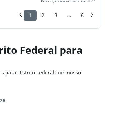
Promoção encontrada em 30/7
1
2
3
...
6
rito Federal para
s para Distrito Federal com nosso
IZA