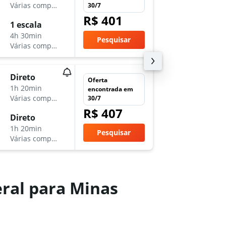
Várias companhias aéreas
BSB
-
CN
30/7
R$ 401
1 escala
qui 12/
4h 30min
22:05
Pesquisar
Várias companhias aéreas
CNF
-
BS
Direto
qui 15/
Oferta
1h 20min
14:50
encontrada em
Várias companhias aéreas
BSB
-
CN
30/7
R$ 407
Direto
qua 21
1h 20min
8:05
Pesquisar
Várias companhias aéreas
CNF
-
BS
eral para Minas