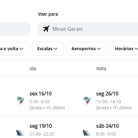
Voar para
a e volta
Escalas
Aeroportos
Horários
Ida
Volta
sex 16/10
seg 26/10
5:35
-
6:55
12:50
-
14:10
Direto
1h 20min
Direto
1h 20min
seg 19/10
sáb 24/10
21:00
-
22:25
8:35
-
9:55