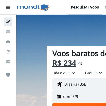
Pesquisar voos
Passagens Aéreas
Hospedagens
Carros
Voos baratos de
Pacotes
R$ 234
Explore
Ida e volta
1 adulto
Trips
dom 6/9