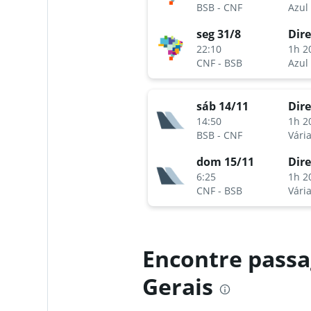
BSB
-
CNF
Azul
seg 31/8
Dire
22:10
1h 2
CNF
-
BSB
Azul
sáb 14/11
Dire
14:50
1h 2
BSB
-
CNF
dom 15/11
Dire
6:25
1h 2
CNF
-
BSB
Encontre passa
Gerais