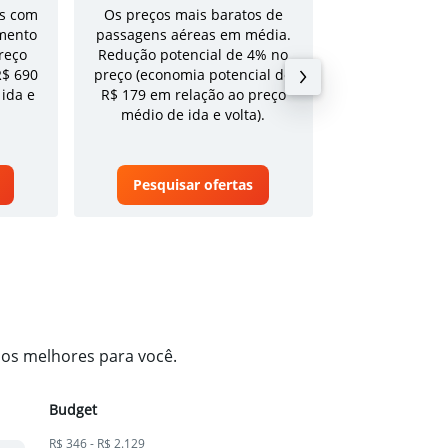
s com
Os preços mais baratos de
Tarifa média pa
mento
passagens aéreas em média.
volta em a
reço
Redução potencial de 4% no
R$ 690
preço (economia potencial de
 ida e
R$ 179 em relação ao preço
médio de ida e volta).
Pesquisar ofertas
Pesquisa
 os melhores para você.
Budget
R$ 346 - R$ 2.129