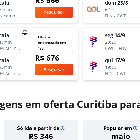
R$ 666
cala
dom 23/8
50min
6:10
Pesquisar
Várias companhias aéreas
FLN
-
CWB
cala
seg 14/9
Oferta
45min
20:20
encontrada em
LATAM Airlines
CWB
-
FLN
1/8
R$ 676
cala
qui 17/9
50min
19:30
Pesquisar
LATAM Airlines
FLN
-
CWB
gens em oferta Curitiba para
Só ida a partir de
Popular em
R$ 346
maio