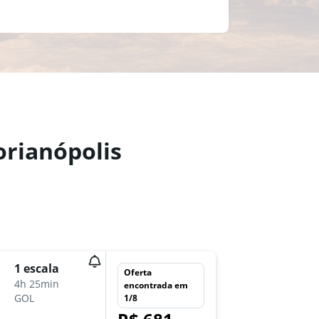
orianópolis
1 escala
qui 20/
Oferta
4h 25min
12:00
encontrada em
GOL
CWB
-
F
1/8