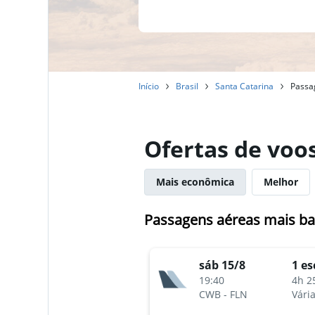
Início
Brasil
Santa Catarina
Passag
Ofertas de voos
Mais econômica
Melhor
Passagens aéreas mais bar
sáb 15/8
1 es
19:40
4h 2
CWB
-
FLN