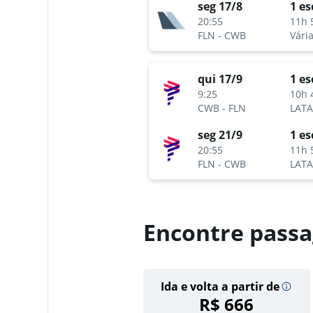
seg 17/8
1 es
20:55
11h 
FLN
-
CWB
qui 17/9
1 es
9:25
10h 
CWB
-
FLN
seg 21/9
1 es
20:55
11h 
FLN
-
CWB
Encontre passa
Ida e volta a partir de
R$ 666