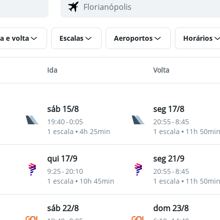
a e volta
Escalas
Aeroportos
Horários
Ida
Volta
sáb 15/8
seg 17/8
19:40
-
0:05
20:55
-
8:45
1 escala
4h 25min
1 escala
11h 50mi
qui 17/9
seg 21/9
9:25
-
20:10
20:55
-
8:45
1 escala
10h 45min
1 escala
11h 50mi
sáb 22/8
dom 23/8