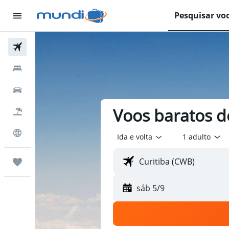
Pesquisar vo
Passagens Aéreas
Hospedagens
Carros
Voos baratos de
Pacotes
Explore
Ida e volta
1 adulto
Trips
sáb 5/9