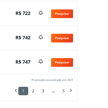
R$ 722
Pesquisar
R$ 742
Pesquisar
R$ 747
Pesquisar
Promoção encontrada em 30/7
1
2
3
...
5