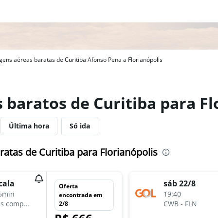
ens aéreas baratas de Curitiba Afonso Pena a Florianópolis
 baratos de Curitiba para Fl
Última hora
Só ida
atas de Curitiba para Florianópolis
cala
sáb 22/8
Oferta
5min
19:40
encontrada em
Várias companhias aéreas
CWB
-
FLN
2/8