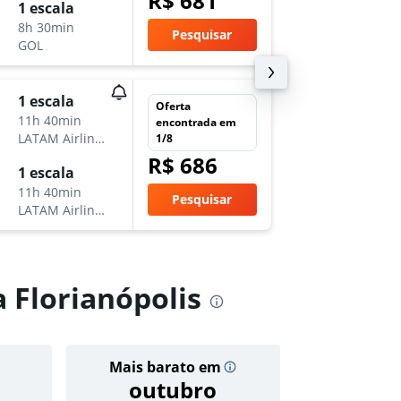
R$ 681
1 escala
dom 23
8h 30min
6:10
Pesquisar
GOL
FLN
-
CW
1 escala
qua 2/
Oferta
11h 40min
7:50
encontrada em
LATAM Airlines
CWB
-
F
1/8
R$ 686
1 escala
sáb 5/9
11h 40min
17:10
Pesquisar
LATAM Airlines
FLN
-
CW
 Florianópolis
Mais barato em
Preço
outubro
R$ 1