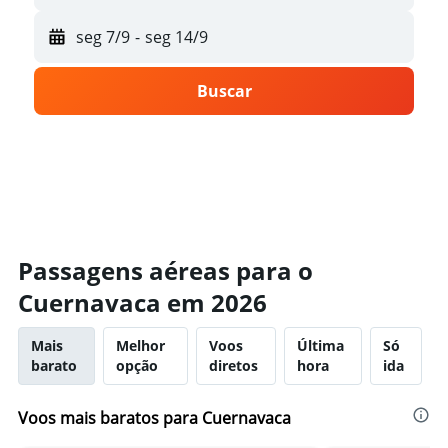
seg 7/9
-
seg 14/9
Buscar
Passagens aéreas para o
Cuernavaca em 2026
Mais
Melhor
Voos
Última
Só
barato
opção
diretos
hora
ida
Voos mais baratos para Cuernavaca