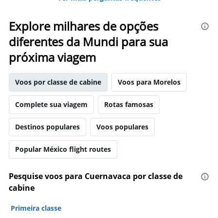
Explore milhares de opções
diferentes da Mundi para sua
próxima viagem
Voos por classe de cabine
Voos para Morelos
Complete sua viagem
Rotas famosas
Destinos populares
Voos populares
Popular México flight routes
Pesquise voos para Cuernavaca por classe de
cabine
Primeira classe