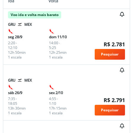
Ida
Volta
Voo ida e volta mais barato
GRU
MEX
seg 28/9
dom 11/10
2:20
-
14:00
-
R$ 2.781
12:10
5:25
12h 50min
12h 25min
Pesquisar
1 escala
1 escala
GRU
MEX
sáb 26/9
sex 2/10
7:35
-
4:55
-
R$ 2.791
18:05
1:10
13h 30min
17h 15min
Pesquisar
1 escala
1 escala