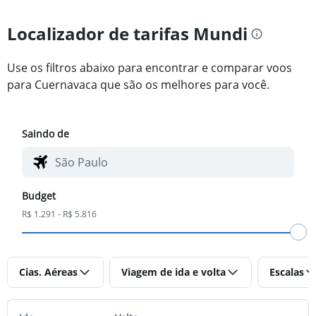
Localizador de tarifas Mundi
Use os filtros abaixo para encontrar e comparar voos
para Cuernavaca que são os melhores para você.
Saindo de
Budget
R$ 1.291 - R$ 5.816
Cias. Aéreas
Viagem de ida e volta
Escalas