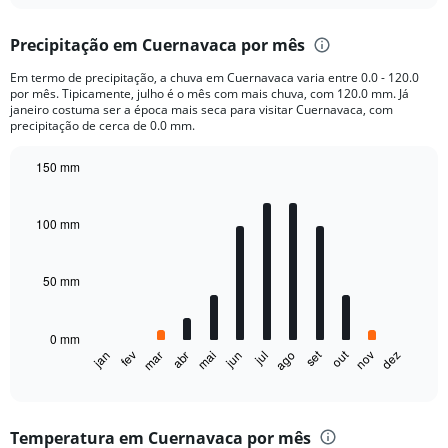
displaying
chart
categories.
Precipitação em Cuernavaca por mês
Range:
6
Em termo de precipitação, a chuva em Cuernavaca varia entre 0.0 - 120.0
categories.
por mês. Tipicamente, julho é o mês com mais chuva, com 120.0 mm. Já
The
janeiro costuma ser a época mais seca para visitar Cuernavaca, com
chart
precipitação de cerca de 0.0 mm.
has
1
150 mm
Y
Bar
Chart
axis
graphic.
chart
displaying
with
100 mm
12
values.
bars.
Range:
0
50 mm
The
to
chart
3000.
has
0 mm
1
out
set
fev
mai
ago
nov
jan
abr
jul
mar
jun
dez
X
End
of
axis
interactive
displaying
chart
categories.
Temperatura em Cuernavaca por mês
Range: