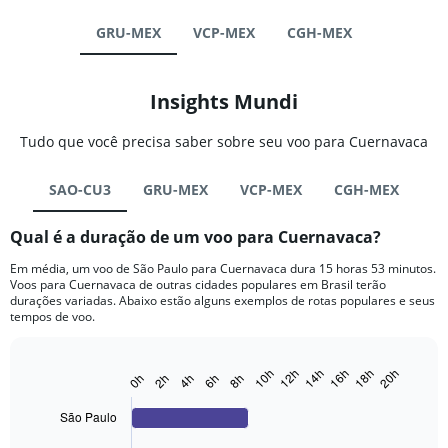
GRU-MEX
VCP-MEX
CGH-MEX
Insights Mundi
Tudo que você precisa saber sobre seu voo para Cuernavaca
SAO-CU3
GRU-MEX
VCP-MEX
CGH-MEX
Qual é a duração de um voo para Cuernavaca?
Em média, um voo de São Paulo para Cuernavaca dura 15 horas 53 minutos.
Voos para Cuernavaca de outras cidades populares em Brasil terão
durações variadas. Abaixo estão alguns exemplos de rotas populares e seus
tempos de voo.
10h
12h
14h
16h
18h
20h
0h
2h
4h
6h
8h
Bar
Chart
graphic.
chart
with
São Paulo
4
bars.