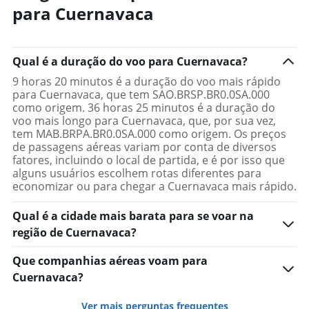
para Cuernavaca
Qual é a duração do voo para Cuernavaca?
9 horas 20 minutos é a duração do voo mais rápido
para Cuernavaca, que tem SAO.BRSP.BR0.0SA.000
como origem. 36 horas 25 minutos é a duração do
voo mais longo para Cuernavaca, que, por sua vez,
tem MAB.BRPA.BR0.0SA.000 como origem. Os preços
de passagens aéreas variam por conta de diversos
fatores, incluindo o local de partida, e é por isso que
alguns usuários escolhem rotas diferentes para
economizar ou para chegar a Cuernavaca mais rápido.
Qual é a cidade mais barata para se voar na
região de Cuernavaca?
Que companhias aéreas voam para
Cuernavaca?
Ver mais perguntas frequentes