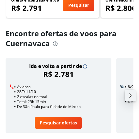
Oferta encontrada em 7/8
Oferta encontrad
Pesquisar
R$ 2.791
R$ 2.806
Encontre ofertas de voos para
Cuernavaca
Ida e volta a partir de
R$ 2.781
Avianca
8/9
28/9-11/10
1 esca
2 escalas no total
Total:
Total: 25h 15min
De Sã
De São Paulo para Cidade do México
Pesquisar ofertas