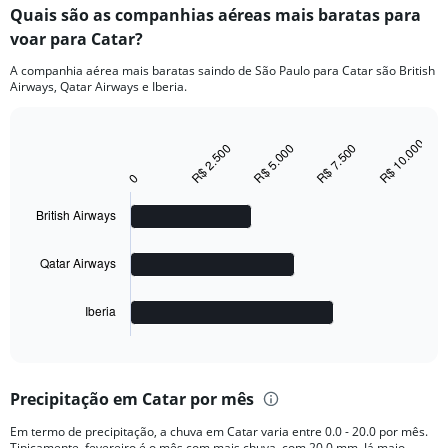
Quais são as companhias aéreas mais baratas para
voar para Catar?
A companhia aérea mais baratas saindo de São Paulo para Catar são British
Airways, Qatar Airways e Iberia.
R$ 10.000
R$ 2.500
R$ 5.000
R$ 7.500
Bar
Chart
graphic.
chart
0
with
3
bars.
British Airways
The
Qatar Airways
chart
has
1
Iberia
X
End
of
axis
interactive
displaying
chart
categories.
Precipitação em Catar por mês
Range:
3
Em termo de precipitação, a chuva em Catar varia entre 0.0 - 20.0 por mês.
categories.
Tipicamente, fevereiro é o mês com mais chuva, com 20.0 mm. Já maio