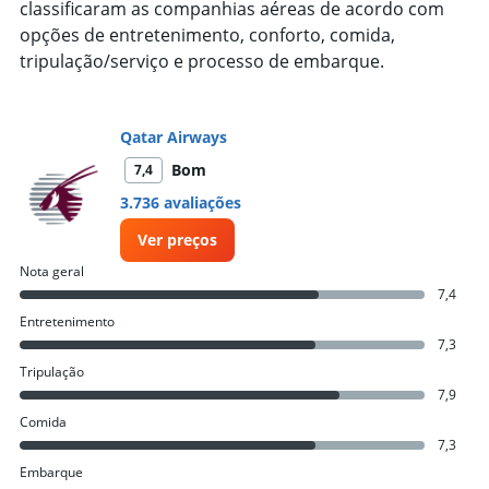
1
classificaram as companhias aéreas de acordo com
Y
opções de entretenimento, conforto, comida,
axis
tripulação/serviço e processo de embarque.
displaying
values.
Range:
10
Qatar Airways
to
Bom
7,4
40.
3.736 avaliações
Ver preços
Nota geral
7,4
Entretenimento
7,3
Tripulação
7,9
Comida
7,3
Embarque