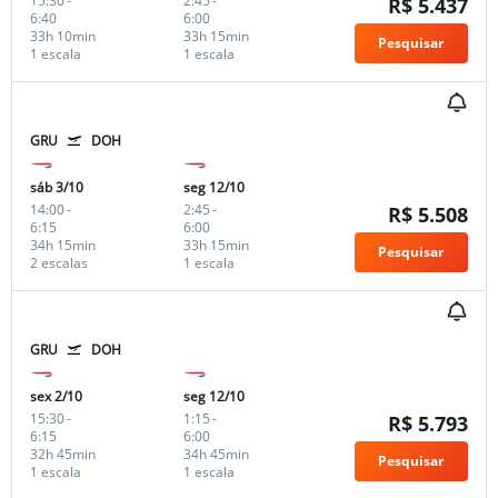
15:30
-
2:45
-
R$ 5.437
6:40
6:00
33h 10min
33h 15min
Pesquisar
1 escala
1 escala
GRU
DOH
sáb 3/10
seg 12/10
14:00
-
2:45
-
R$ 5.508
6:15
6:00
34h 15min
33h 15min
Pesquisar
2 escalas
1 escala
GRU
DOH
sex 2/10
seg 12/10
15:30
-
1:15
-
R$ 5.793
6:15
6:00
32h 45min
34h 45min
Pesquisar
1 escala
1 escala