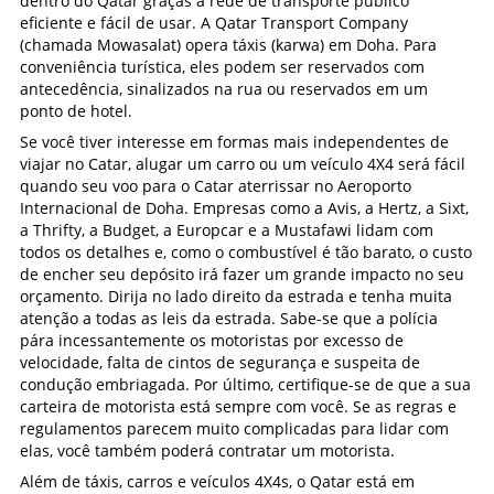
dentro do Qatar graças à rede de transporte público
eficiente e fácil de usar. A Qatar Transport Company
(chamada Mowasalat) opera táxis (
karwa
) em Doha. Para
conveniência turística, eles podem ser reservados com
antecedência, sinalizados na rua ou reservados em um
ponto de hotel.
Se você tiver interesse em formas mais independentes de
viajar no Catar, alugar um carro ou um veículo 4X4 será fácil
quando seu voo para o Catar aterrissar no Aeroporto
Internacional de Doha. Empresas como a Avis, a Hertz, a Sixt,
a Thrifty, a Budget, a Europcar e a Mustafawi lidam com
todos os detalhes e, como o combustível é tão barato, o custo
de encher seu depósito irá fazer um grande impacto no seu
orçamento. Dirija no lado direito da estrada e tenha muita
atenção a todas as leis da estrada. Sabe-se que a polícia
pára incessantemente os motoristas por excesso de
velocidade, falta de cintos de segurança e suspeita de
condução embriagada. Por último, certifique-se de que a sua
carteira de motorista está sempre com você. Se as regras e
regulamentos parecem muito complicadas para lidar com
elas, você também poderá contratar um motorista.
Além de táxis, carros e veículos 4X4s, o Qatar está em