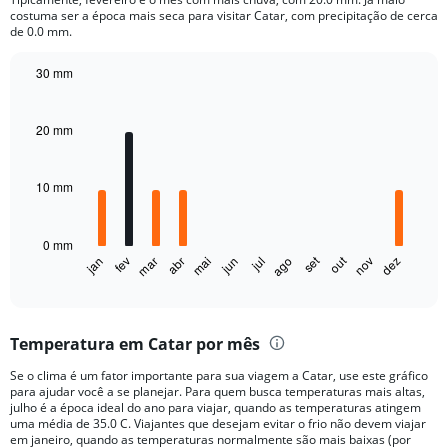
The
costuma ser a época mais seca para visitar Catar, com precipitação de cerca
chart
de 0.0 mm.
has
1
30 mm
Y
Bar
Chart
axis
graphic.
chart
displaying
with
20 mm
12
values.
bars.
Range:
0
10 mm
The
to
chart
10000.
has
0 mm
1
set
out
jan
fev
mar
abr
mai
jun
jul
ago
nov
dez
X
End
of
axis
interactive
displaying
chart
categories.
Temperatura em Catar por mês
Range:
12
Se o clima é um fator importante para sua viagem a Catar, use este gráfico
categories.
para ajudar você a se planejar. Para quem busca temperaturas mais altas,
The
julho é a época ideal do ano para viajar, quando as temperaturas atingem
chart
uma média de 35.0 C. Viajantes que desejam evitar o frio não devem viajar
em janeiro, quando as temperaturas normalmente são mais baixas (por
has