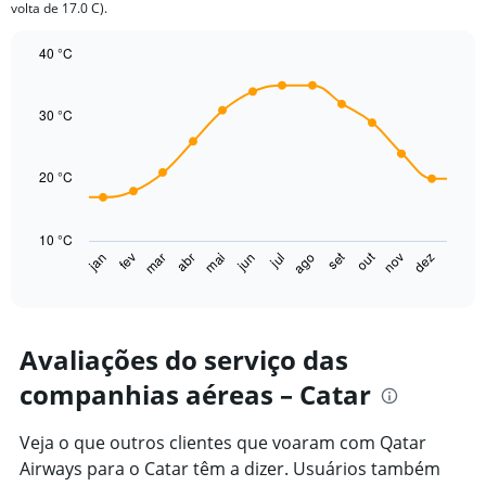
volta de 17.0 C).
1
Y
40 °C
axis
displaying
Line
Chart
graphic.
chart
values.
with
30 °C
Range:
14
0
data
to
points.
20 °C
30.
The
chart
10 °C
has
set
out
jan
fev
mar
abr
mai
jun
jul
ago
nov
dez
1
End
of
X
interactive
axis
chart
displaying
categories.
Avaliações do serviço das
Range:
companhias aéreas – Catar
14
categories.
The
Veja o que outros clientes que voaram com Qatar
chart
Airways para o Catar têm a dizer. Usuários também
has