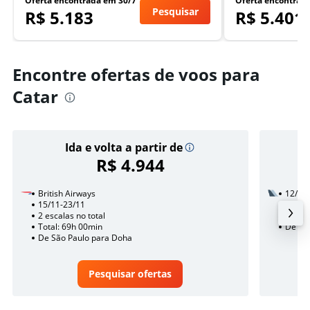
Oferta encontrada em 30/7
Oferta encontrad
Pesquisar
R$ 5.183
R$ 5.401
Encontre ofertas de voos para
Catar
Ida e volta a partir de
R$ 4.944
British Airways
12/8
15/11-23/11
2 esca
2 escalas no total
Total:
Total: 69h 00min
De São
De São Paulo para Doha
Pesquisar ofertas