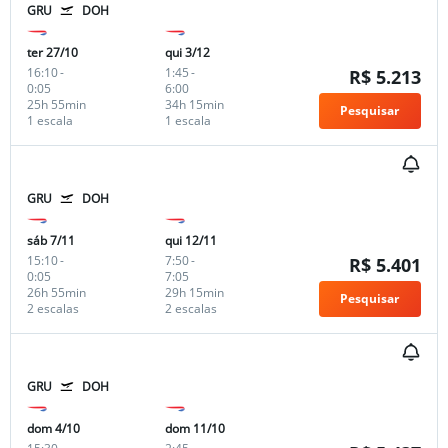
GRU
DOH
ter 27/10
qui 3/12
16:10
-
1:45
-
R$ 5.213
0:05
6:00
25h 55min
34h 15min
Pesquisar
1 escala
1 escala
GRU
DOH
sáb 7/11
qui 12/11
15:10
-
7:50
-
R$ 5.401
0:05
7:05
26h 55min
29h 15min
Pesquisar
2 escalas
2 escalas
GRU
DOH
dom 4/10
dom 11/10