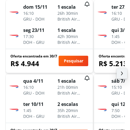
dom 15/11
1 escala
ter 27/1
16:10
26h 30min
16:10
GRU
-
DOH
British Airways
GRU
-
DO
seg 23/11
1 escala
qui 3/12
17:30
42h 30min
1:45
DOH
-
GRU
British Airways
DOH
-
GR
Oferta encontrada em 30/7
Oferta encontrad
Pesquisar
R$ 4.944
R$ 5.213
qua 4/11
1 escala
sáb 7/1
16:10
21h 00min
15:10
GRU
-
DOH
British Airways
GRU
-
DO
ter 10/11
2 escalas
qui 12/
1:45
35h 20min
7:50
DOH
-
GRU
British Airways
DOH
-
GR