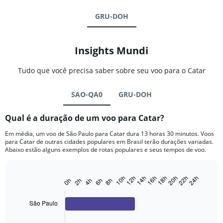
GRU-DOH
Insights Mundi
Tudo que você precisa saber sobre seu voo para o Catar
SAO-QA0
GRU-DOH
Qual é a duração de um voo para Catar?
Em média, um voo de São Paulo para Catar dura 13 horas 30 minutos. Voos
para Catar de outras cidades populares em Brasil terão durações variadas.
Abaixo estão alguns exemplos de rotas populares e seus tempos de voo.
12h
18h
24h
10h
16h
22h
14h
20h
0h
6h
4h
2h
8h
Bar
Chart
graphic.
chart
with
São Paulo
3
bars.