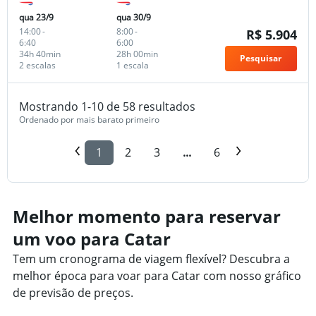
qua 23/9
qua 30/9
14:00
-
8:00
-
R$ 5.904
6:40
6:00
34h 40min
28h 00min
Pesquisar
2 escalas
1 escala
Mostrando 1-10 de 58 resultados
Ordenado por mais barato primeiro
1
2
3
...
6
Melhor momento para reservar
um voo para Catar
Tem um cronograma de viagem flexível? Descubra a
melhor época para voar para Catar com nosso gráfico
de previsão de preços.