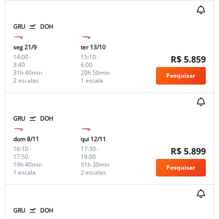
GRU
DOH
seg 21/9
ter 13/10
14:00
-
15:10
-
R$ 5.859
3:40
6:00
31h 40min
20h 50min
Pesquisar
2 escalas
1 escala
GRU
DOH
dom 8/11
qui 12/11
16:10
-
17:30
-
R$ 5.899
17:50
19:00
19h 40min
31h 30min
Pesquisar
1 escala
2 escalas
GRU
DOH