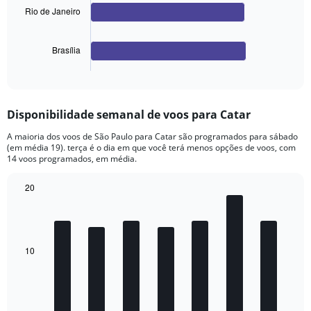
Rio de Janeiro
The
chart
has
Brasília
1
X
End
of
axis
interactive
displaying
chart
categories.
Disponibilidade semanal de voos para Catar
Range:
3
A maioria dos voos de São Paulo para Catar são programados para sábado
categories.
(em média 19). terça é o dia em que você terá menos opções de voos, com
The
14 voos programados, em média.
chart
has
20
1
Bar
Chart
Y
graphic.
chart
axis
with
7
displaying
bars.
values.
10
Range:
The
0
chart
to
has
1440.