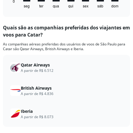
1
0
seg
ter
qua
qui
sex
sáb
dom
X
End
of
axis
interactive
displaying
chart
categories.
Quais são as companhias preferidas dos viajantes em
Range:
voos para Catar?
7
categories.
As companhias aéreas preferidas dos usuários de voos de São Paulo para
The
Catar são Qatar Airways, British Airways e Iberia.
chart
has
1
Qatar Airways
Y
A partir de R$ 6.512
axis
displaying
values.
British Airways
Range:
A partir de R$ 4.836
0
to
20.
Iberia
A partir de R$ 8.073