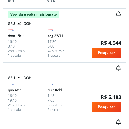
Ida
Volta
Voo ida e volta mais barato
GRU
DOH
dom 15/11
seg 23/11
16:10
-
17:30
-
R$ 4.944
0:40
6:00
26h 30min
42h 30min
Pesquisar
1 escala
1 escala
GRU
DOH
qua 4/11
ter 10/11
16:10
-
1:45
-
R$ 5.183
19:10
7:05
21h 00min
35h 20min
Pesquisar
1 escala
2 escalas