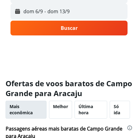
dom 6/9
-
dom 13/9
Buscar
Ofertas de voos baratos de Campo
Grande para Aracaju
Mais
Melhor
Última
Só
econômica
hora
ida
Passagens aéreas mais baratas de Campo Grande
para Aracaju