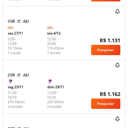
CGR
AJU
sex 27/11
sex 4/12
3:50
-
12:00
-
R$ 1.131
12:00
22:45
7h 10min
11h 45min
Pesquisar
1 escala
1 escala
CGR
AJU
seg 23/11
dom 29/11
11:20
-
17:20
-
R$ 1.162
16:10
15:25
27h 50min
23h 05min
Pesquisar
2 escalas
2 escalas