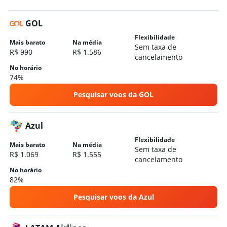
GOL
Flexibilidade
Mais barato
Na média
Sem taxa de
R$ 990
R$ 1.586
cancelamento
No horário
74%
Pesquisar voos da GOL
Azul
Flexibilidade
Mais barato
Na média
Sem taxa de
R$ 1.069
R$ 1.555
cancelamento
No horário
82%
Pesquisar voos da Azul