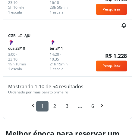
23:10
16:10
5h 10min
23h 50min
Pesquisar
1 escala
1 escala
CGR
AJU
qua 28/10
ter 3/11
3:00
-
14:20
-
R$ 1.228
23:10
10:35
19h 10min
21h 15min
Pesquisar
1 escala
1 escala
Mostrando 1-10 de 54 resultados
Ordenado por mais barato primeiro
1
2
3
...
6
Melhor época para reservar um