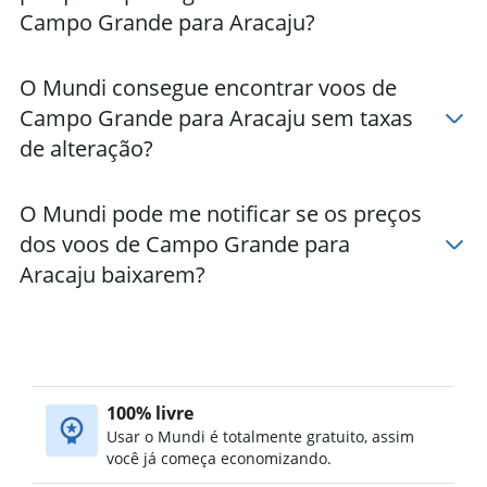
Campo Grande para Aracaju?
O Mundi consegue encontrar voos de
Campo Grande para Aracaju sem taxas
de alteração?
O Mundi pode me notificar se os preços
dos voos de Campo Grande para
Aracaju baixarem?
100% livre
Usar o Mundi é totalmente gratuito, assim
você já começa economizando.