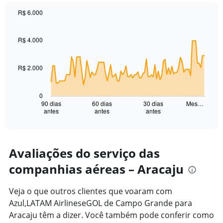
R$ 6.000
Chart
Chart
graphic.
with
91
R$ 4.000
data
points.
R$ 2.000
The
chart
has
0
1
90 dias
60 dias
30 dias
Mes…
antes
antes
antes
X
End
of
axis
interactive
displaying
chart
categories.
Range:
Avaliações do serviço das
91
companhias aéreas – Aracaju
categories.
The
chart
Veja o que outros clientes que voaram com
has
Azul,LATAM AirlineseGOL de Campo Grande para
1
Aracaju têm a dizer. Você também pode conferir como
Y