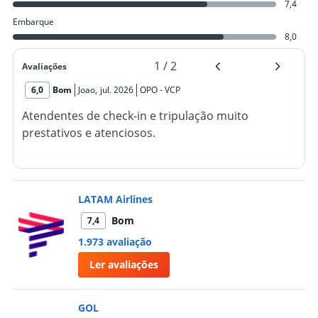
7,4
Embarque
8,0
1
/
2
Avaliações
6,0
Bom
Joao
,
jul. 2026
OPO
-
VCP
Atendentes de check-in e tripulação muito
prestativos e atenciosos.
LATAM Airlines
Bom
7,4
1.973 avaliação
Ler avaliações
GOL