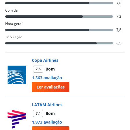
7,8
Comida
7,2
Nota geral
7,8
Tripulação
8,5
Copa Airlines
Bom
7,6
1.563 avaliação
Ler avaliações
LATAM Airlines
Bom
7,4
1.973 avaliação