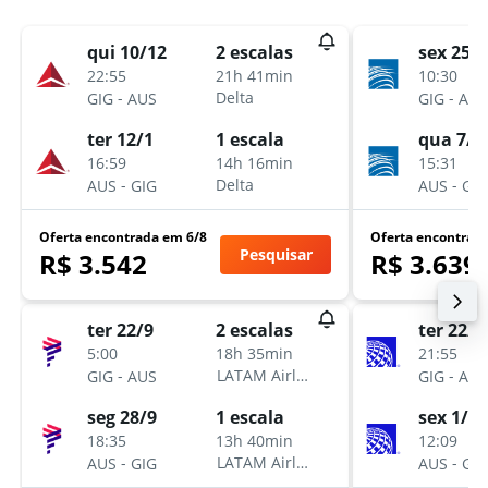
qui 10/12
sex 25/9
2 escalas
22:55
10:30
21h 41min
-
-
Delta
GIG
AUS
GIG
AUS
ter 12/1
qua 7/1
1 escala
16:59
15:31
14h 16min
-
-
Delta
AUS
GIG
AUS
GIG
Oferta encontrada em 6/8
Oferta encontrad
Pesquisar
R$ 3.542
R$ 3.639
ter 22/9
ter 22/1
2 escalas
5:00
21:55
18h 35min
-
-
LATAM Airlines
GIG
AUS
GIG
AUS
seg 28/9
sex 1/1
1 escala
18:35
12:09
13h 40min
-
-
LATAM Airlines
AUS
GIG
AUS
GIG