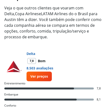
The
chart
Veja o que outros clientes que voaram com
has
Delta,Copa AirlineseLATAM Airlines do o Brasil para
1
Austin têm a dizer. Você também pode conferir como
Y
axis
cada companhia aérea se compara em termos de
displaying
opções, conforto, comida, tripulação/serviço e
values.
processo de embarque.
Range:
0
to
7500.
Delta
Bom
7,8
8.503 avaliações
Ver preços
Entretenimento
7,8
Embarque
8,1
Conforto