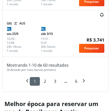
20h 55min
18h 13min
Pesquisar
1 escala
1 escala
GIG
AUS
sex 25/9
sáb 3/10
10:30
-
15:31
-
R$ 3.741
13:48
0:25
29h 18min
30h 54min
Pesquisar
1 escala
1 escala
Mostrando 1-10 de 60 resultados
Ordenado por mais barato primeiro
1
2
3
...
6
Melhor época para reservar um