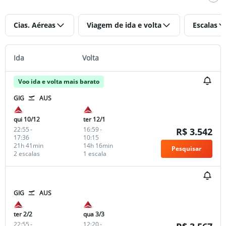
Cias. Aéreas
Viagem de ida e volta
Escalas
Ida
Volta
Voo ida e volta mais barato
GIG
AUS
qui 10/12
ter 12/1
22:55
-
16:59
-
R$ 3.542
17:36
10:15
21h 41min
14h 16min
Pesquisar
2 escalas
1 escala
GIG
AUS
ter 2/2
qua 3/3
22:55
-
12:20
-