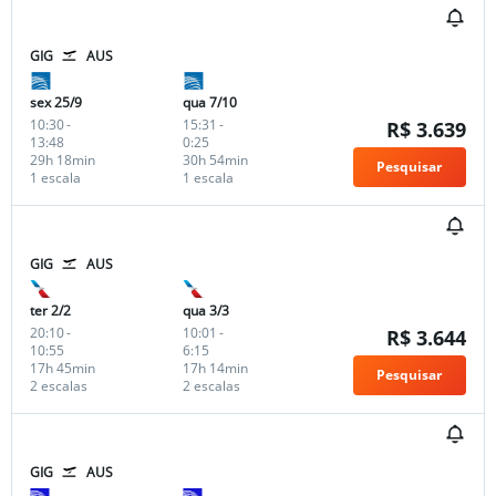
GIG
AUS
sex 25/9
qua 7/10
10:30
-
15:31
-
R$ 3.639
13:48
0:25
29h 18min
30h 54min
Pesquisar
1 escala
1 escala
GIG
AUS
ter 2/2
qua 3/3
20:10
-
10:01
-
R$ 3.644
10:55
6:15
17h 45min
17h 14min
Pesquisar
2 escalas
2 escalas
GIG
AUS