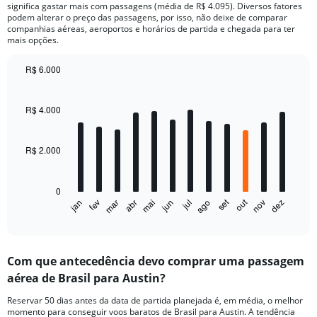
significa gastar mais com passagens (média de R$ 4.095). Diversos fatores
podem alterar o preço das passagens, por isso, não deixe de comparar
companhias aéreas, aeroportos e horários de partida e chegada para ter
mais opções.
R$ 6.000
Bar
Chart
graphic.
chart
with
R$ 4.000
12
bars.
R$ 2.000
The
chart
has
0
1
out
set
fev
mai
ago
nov
jan
abr
jul
mar
jun
dez
X
End
of
axis
interactive
displaying
chart
categories.
Com que antecedência devo comprar uma passagem
Range:
aérea de Brasil para Austin?
12
categories.
Reservar 50 dias antes da data de partida planejada é, em média, o melhor
The
momento para conseguir voos baratos de Brasil para Austin. A tendência