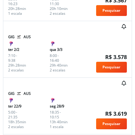
R$ 3.567
16:23
11:30
20h 28min
20h 10min
Pesquisar
1 escala
2 escalas
GIG
AUS
ter 2/2
qua 3/3
7:10
-
8:00
-
R$ 3.578
9:38
16:40
29h 28min
29h 40min
Pesquisar
2 escalas
2 escalas
GIG
AUS
ter 22/9
seg 28/9
5:00
-
18:35
-
R$ 3.619
21:35
10:15
18h 35min
13h 40min
Pesquisar
2 escalas
1 escala