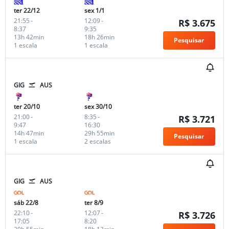
ter 22/12
sex 1/1
21:55
-
12:09
-
R$ 3.675
8:37
9:35
13h 42min
18h 26min
Pesquisar
1 escala
1 escala
GIG
AUS
ter 20/10
sex 30/10
21:00
-
8:35
-
R$ 3.721
9:47
16:30
14h 47min
29h 55min
Pesquisar
1 escala
2 escalas
GIG
AUS
sáb 22/8
ter 8/9
22:10
-
12:07
-
R$ 3.726
17:05
8:20