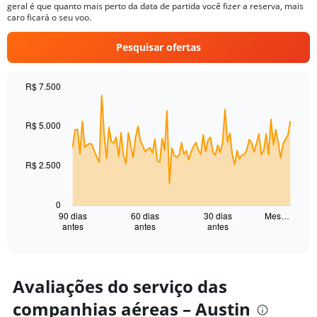
chart
geral é que quanto mais perto da data de partida você fizer a reserva, mais
has
caro ficará o seu voo.
1
Y
Pesquisar ofertas
axis
displaying
values.
R$ 7.500
Range:
Chart
Chart
0
graphic.
with
to
91
R$ 5.000
6000.
data
points.
R$ 2.500
The
chart
has
0
1
90 dias
60 dias
30 dias
Mes…
antes
antes
antes
X
End
of
axis
interactive
displaying
chart
categories.
Range:
Avaliações do serviço das
91
companhias aéreas – Austin
categories.