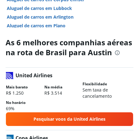
Aluguel de carros em Lubbock
Aluguel de carros em Arlington
Aluguel de carros em Plano
Aluguel de carros em Midland
As 6 melhores companhias aéreas
Hotéis em Austin
na rota de Brasil para Austin
Hotéis em Houston
Hotéis em San Antonio
Hotéis em Dallas
United Airlines
Hotéis em Galveston
Flexibilidade
Hotéis em South Padre Island
Mais barato
Na média
Sem taxa de
R$ 1.250
R$ 3.514
Hotéis em Fort Worth
cancelamento
No horário
Hotéis em Corpus Christi
69%
Hotéis em Arlington
Pesquisar voos da United Airlines
Hotéis em El Paso
Hotéis em Port Aransas
Copa Airlines
Hotéis em Lubbock