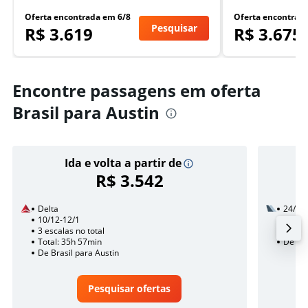
Oferta encontrada em 6/8
Oferta encontrad
Pesquisar
R$ 3.619
R$ 3.675
Encontre passagens em oferta
Brasil para Austin
Ida e volta a partir de
R$ 3.542
Delta
24/9
10/12-12/1
3 esca
3 escalas no total
Total:
Total: 35h 57min
De Bra
De Brasil para Austin
Pesquisar ofertas