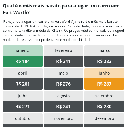
Qual ​é o mês mais barato para alugar um carro em:
Fort Worth?
Planejando alugar um carro em: Fort Worth? janeiro é o mês mais barato,
com custo de R$ 184 por dia, em média. Por outro lado, junho é o mais caro,
com uma taxa diária média de R$ 287. Os preços médios mensais de aluguel
estão listados abaixo. Lembre-se de que os preços podem variar com base
na data da reserva, no tipo de carro e na disponibilidade.
janeiro
fevereiro
março
R$ 184
R$ 241
R$ 282
abril
maio
junho
R$ 261
R$ 276
R$ 287
julho
agosto
setembro
R$ 271
R$ 241
R$ 230
outubro
novembro
dezembro