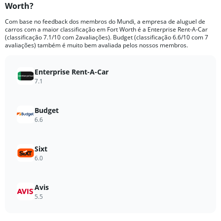
Worth?
91
categories.
Com base no feedback dos membros do Mundi, a empresa de aluguel de
The
carros com a maior classificação em Fort Worth é a Enterprise Rent-A-Car
chart
(classificação 7.1/10 com 2avaliações). Budget (classificação 6.6/10 com 7
has
avaliações) também é muito bem avaliada pelos nossos membros.
1
Y
axis
Enterprise Rent-A-Car
displaying
7.1
values.
Range:
0
Budget
to
6.6
600.
Sixt
6.0
Avis
5.5