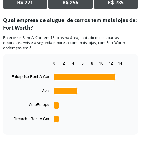
R$ 271
R$ 256
R$ 235
Qual empresa de aluguel de carros tem mais lojas de:
Fort Worth?
Enterprise Rent-A-Car tem 13 lojas na área, mais do que as outras
empresas. Avis é a segunda empresa com mais lojas, com Fort Worth
endereços em 5.
0
2
4
6
8
10
12
14
Bar
Chart
graphic.
chart
Enterprise Rent-A-Car
with
4
bars.
Avis
The
AutoEurope
chart
has
1
Firearch - Rent A Car
X
End
of
axis
interactive
displaying
chart