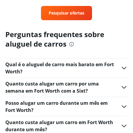
categories.
Range:
4
Pesquisar ofertas
categories.
The
chart
Perguntas frequentes sobre
has
1
aluguel de carros
Y
axis
displaying
values.
Qual é o aluguel de carro mais barato em Fort
Range:
Worth?
0
to
Quanto custa alugar um carro por uma
14.
semana em Fort Worth com a Sixt?
Posso alugar um carro durante um mês em
Fort Worth?
Quanto custa alugar um carro em Fort Worth
durante um mês?