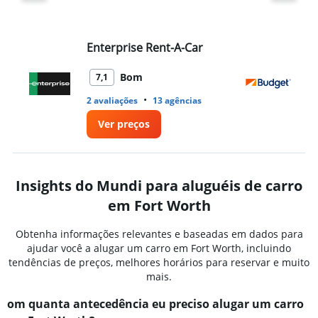
Enterprise Rent-A-Car
Bu
Bom
7,1
•
2 avaliações
13 agências
7 a
Ver preços
Insights do Mundi para aluguéis de carro
em Fort Worth
Obtenha informações relevantes e baseadas em dados para
ajudar você a alugar um carro em Fort Worth, incluindo
tendências de preços, melhores horários para reservar e muito
mais.
om quanta antecedência eu preciso alugar um carro