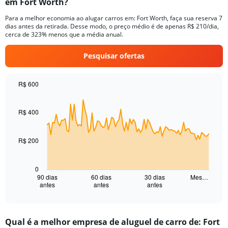
em Fort Worth?
Para a melhor economia ao alugar carros em: Fort Worth, faça sua reserva 7
dias antes da retirada. Desse modo, o preço médio é de apenas R$ 210/dia,
cerca de 323% menos que a média anual.
Pesquisar ofertas
R$ 600
Chart
Chart
graphic.
with
91
R$ 400
data
points.
R$ 200
The
chart
has
0
1
90 dias
60 dias
30 dias
Mes…
antes
antes
antes
X
End
of
axis
interactive
displaying
chart
categories.
Qual é a melhor empresa de aluguel de carro de: Fort
Range: