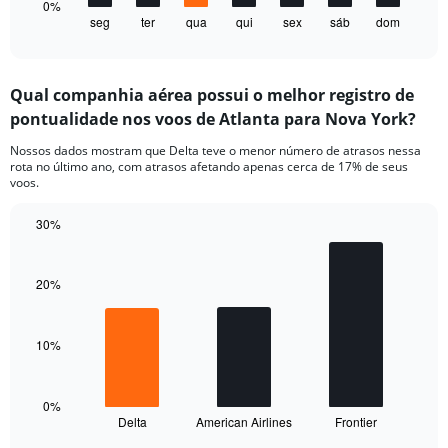
1
0%
seg
ter
qua
qui
sex
sáb
dom
X
End
of
axis
interactive
displaying
chart
categories.
Qual companhia aérea possui o melhor registro de
Range:
pontualidade nos voos de Atlanta para Nova York?
7
categories.
Nossos dados mostram que Delta teve o menor número de atrasos nessa
The
rota no último ano, com atrasos afetando apenas cerca de 17% de seus
chart
voos.
has
1
30%
Y
Bar
Chart
axis
graphic.
chart
displaying
with
20%
values.
3
Range:
bars.
0
10%
to
The
30.
chart
has
1
0%
Delta
American Airlines
Frontier
X
End
of
axis