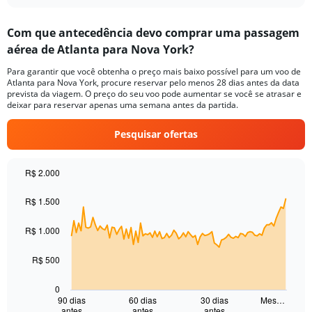
interactive
displaying
chart
categories.
Com que antecedência devo comprar uma passagem
Range:
aérea de Atlanta para Nova York?
3
categories.
Para garantir que você obtenha o preço mais baixo possível para um voo de
The
Atlanta para Nova York, procure reservar pelo menos 28 dias antes da data
chart
prevista da viagem. O preço do seu voo pode aumentar se você se atrasar e
has
deixar para reservar apenas uma semana antes da partida.
1
Y
Pesquisar ofertas
axis
displaying
values.
R$ 2.000
Range:
Chart
Chart
0
graphic.
with
R$ 1.500
to
91
30.
data
R$ 1.000
points.
The
R$ 500
chart
has
0
1
90 dias
60 dias
30 dias
Mes…
antes
antes
antes
End