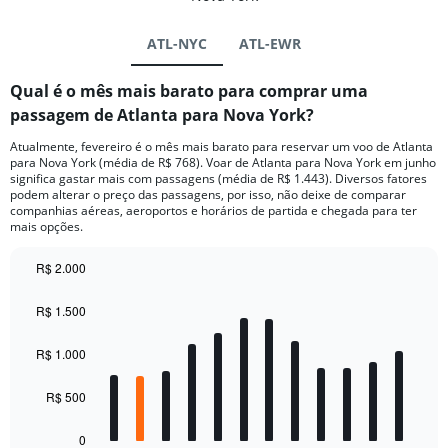
ATL-NYC
ATL-EWR
Qual é o mês mais barato para comprar uma
passagem de Atlanta para Nova York?
Atualmente, fevereiro é o mês mais barato para reservar um voo de Atlanta
para Nova York (média de R$ 768). Voar de Atlanta para Nova York em junho
significa gastar mais com passagens (média de R$ 1.443). Diversos fatores
podem alterar o preço das passagens, por isso, não deixe de comparar
companhias aéreas, aeroportos e horários de partida e chegada para ter
mais opções.
R$ 2.000
Bar
Chart
graphic.
chart
R$ 1.500
with
12
bars.
R$ 1.000
The
R$ 500
chart
has
0