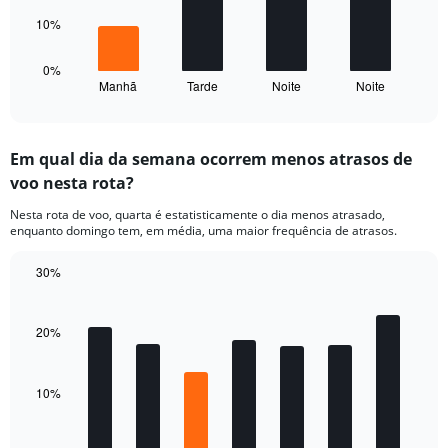
Range:
The
0
10%
chart
to
has
30.
1
0%
Manhã
Tarde
Noite
Noite
X
End
of
axis
interactive
displaying
chart
categories.
Em qual dia da semana ocorrem menos atrasos de
Range:
voo nesta rota?
4
categories.
Nesta rota de voo, quarta é estatisticamente o dia menos atrasado,
The
enquanto domingo tem, em média, uma maior frequência de atrasos.
chart
has
30%
1
Bar
Y
Chart
graphic.
chart
axis
with
20%
displaying
7
values.
bars.
Range:
0
10%
The
to
chart
40.
has