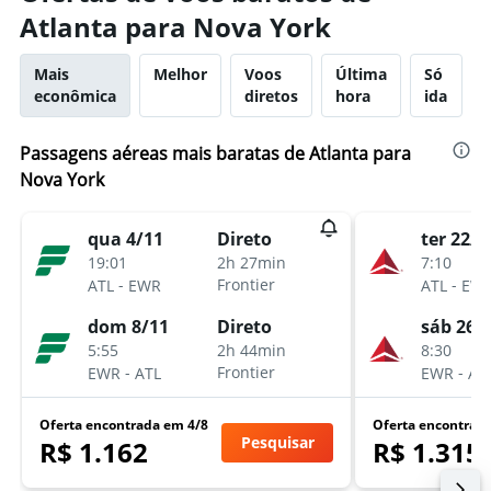
Atlanta para Nova York
Mais
Melhor
Voos
Última
Só
econômica
diretos
hora
ida
Passagens aéreas mais baratas de Atlanta para
Nova York
qua 4/11
ter 22/9
Direto
19:01
7:10
2h 27min
-
-
Frontier
ATL
EWR
ATL
EW
dom 8/11
sáb 26/
Direto
5:55
8:30
2h 44min
-
-
Frontier
EWR
ATL
EWR
AT
Oferta encontrada em 4/8
Oferta encontrad
Pesquisar
R$ 1.162
R$ 1.315