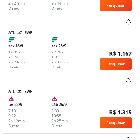
2h 27min
2h 44min
Pesquisar
Direto
Direto
ATL
EWR
sex 18/9
sex 25/9
19:01
-
22:29
-
R$ 1.167
21:24
1:01
2h 23min
2h 32min
Pesquisar
Direto
Direto
ATL
EWR
ter 22/9
sáb 26/9
7:10
-
8:30
-
R$ 1.315
9:22
10:55
2h 12min
2h 25min
Pesquisar
Direto
Direto