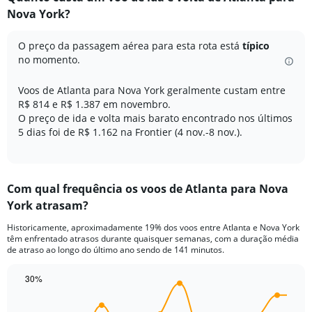
Range:
Nova York?
7
categories.
The
O preço da passagem aérea para esta rota está
típico
chart
no momento.
has
1
Voos de Atlanta para Nova York geralmente custam entre
Y
R$ 814 e R$ 1.387 em novembro.
axis
O preço de ida e volta mais barato encontrado nos últimos
displaying
5 dias foi de R$ 1.162 na Frontier (4 nov.-8 nov.).
values.
Range:
0
to
200.
Com qual frequência os voos de Atlanta para Nova
York atrasam?
Historicamente, aproximadamente 19% dos voos entre Atlanta e Nova York
têm enfrentado atrasos durante quaisquer semanas, com a duração média
de atraso ao longo do último ano sendo de 141 minutos.
30%
Line
Chart
graphic.
chart