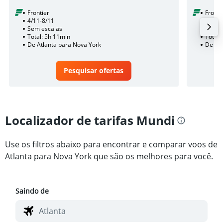
Frontier
Fronti
4/11-8/11
14/10
Sem escalas
Sem e
Total: 5h 11min
Total:
De Atlanta para Nova York
De Atl
Pesquisar ofertas
Localizador de tarifas Mundi
Use os filtros abaixo para encontrar e comparar voos de
Atlanta para Nova York que são os melhores para você.
Saindo de