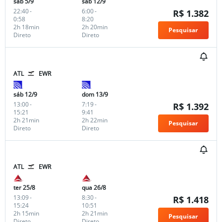
sáb 5/9
sáb 12/9
22:40
-
6:00
-
R$ 1.382
0:58
8:20
2h 18min
2h 20min
Pesquisar
Direto
Direto
ATL
EWR
sáb 12/9
dom 13/9
13:00
-
7:19
-
R$ 1.392
15:21
9:41
2h 21min
2h 22min
Pesquisar
Direto
Direto
ATL
EWR
ter 25/8
qua 26/8
13:09
-
8:30
-
R$ 1.418
15:24
10:51
2h 15min
2h 21min
Pesquisar
Direto
Direto