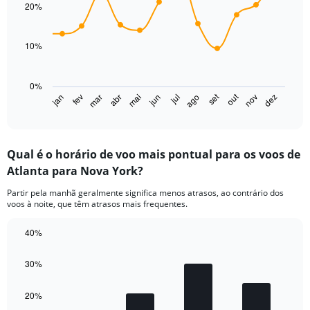
with
20%
14
data
points.
10%
The
chart
0%
has
set
out
jan
fev
mar
abr
mai
jun
jul
ago
nov
dez
1
End
of
X
interactive
axis
chart
displaying
Qual é o horário de voo mais pontual para os voos de
categories.
Range:
Atlanta para Nova York?
14
Partir pela manhã geralmente significa menos atrasos, ao contrário dos
categories.
voos à noite, que têm atrasos mais frequentes.
The
chart
40%
has
1
Bar
Chart
graphic.
chart
Y
30%
with
axis
4
displaying
bars.
20%
values.