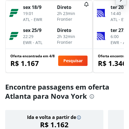
sex 18/9
ter 20/1
Direto
19:01
14:40
2h 23min
-
-
Frontier
ATL
EWR
ATL
EW
sex 25/9
ter 27/1
Direto
22:29
6:00
2h 32min
-
-
Frontier
EWR
ATL
EWR
AT
Oferta encontrada em 4/8
Oferta encontrad
Pesquisar
R$ 1.167
R$ 1.346
Encontre passagens em oferta
Atlanta para Nova York
Ida e volta a partir de
R$ 1.162