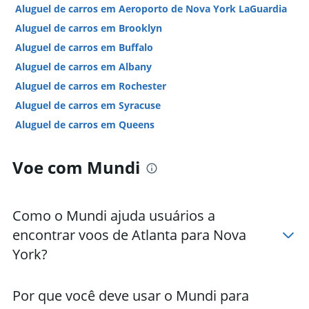
Aluguel de carros em Aeroporto de Nova York LaGuardia
Aluguel de carros em Brooklyn
Aluguel de carros em Buffalo
Aluguel de carros em Albany
Aluguel de carros em Rochester
Aluguel de carros em Syracuse
Aluguel de carros em Queens
Aluguel de carros em Bronx
Voe com Mundi
Aluguel de carros em White Plains
Hotéis em Nova York
Hotéis em Cataratas do Niágara
Como o Mundi ajuda usuários a
Hotéis em Buffalo
encontrar voos de Atlanta para Nova
Hotéis em Lake George
York?
Hotéis em Montauk
Hotéis em Syracuse
Por que você deve usar o Mundi para
Hotéis em Albany