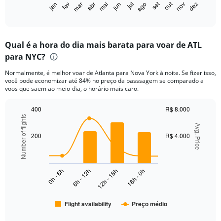
1
out
set
fev
mai
ago
nov
jan
abr
jul
mar
jun
dez
X
End
of
axis
interactive
displaying
chart
categories.
Qual é a hora do dia mais barata para voar de ATL
Range:
para NYC?
12
categories.
Normalmente, é melhor voar de Atlanta para Nova York à noite. Se fizer isso,
The
você pode economizar até 84% no preço da passsagem se comparado a
chart
voos que saem ao meio-dia, o horário mais caro.
has
1
400
R$ 8.000
Y
Number of flights
Combination
Chart
axis
graphic.
Avg. Price
chart
displaying
with
200
R$ 4.000
values.
2
Range:
data
series.
0
to
0h - 6h
6h - 12h
12h - 18h
18h - 0h
The
2000.
chart
has
Flight availability
Preço médio
1
End
of
X
interactive