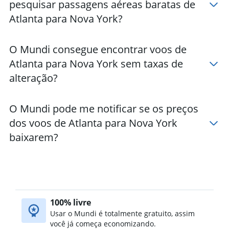
pesquisar passagens aéreas baratas de
Hotéis em Rochester
Atlanta para Nova York?
Hotéis em Lake Placid
Hotéis em Saratoga Springs
O Mundi consegue encontrar voos de
Hotéis em Ithaca
Atlanta para Nova York sem taxas de
Hotéis em Yonkers
alteração?
O Mundi pode me notificar se os preços
dos voos de Atlanta para Nova York
baixarem?
100% livre
Usar o Mundi é totalmente gratuito, assim
você já começa economizando.