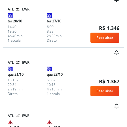
ATL
EWR
ter 20/10
ter 27/10
14:40
-
6:00
-
R$ 1.346
19:20
8:33
4h 40min
2h 33min
Pesquisar
1 escala
Direto
ATL
EWR
qua 21/10
qua 28/10
18:15
-
6:00
-
R$ 1.367
20:34
10:18
2h 19min
4h 18min
Pesquisar
Direto
1 escala
ATL
EWR