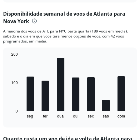
axis
chart
displaying
Disponibilidade semanal de voos de Atlanta para
categories.
Range:
Nova York
6
A maioria dos voos de ATL para NYC parte quarta (189 voos em média).
categories.
sábado é o dia em que você terá menos opções de voos, com 42 voos
The
programados, em média.
chart
has
200
2
Bar
Y
Chart
graphic.
chart
axes
with
displaying
7
Avg.
bars.
100
Price
and
The
Number
chart
of
has
flights.
1
0
seg
ter
qua
qui
sex
sáb
dom
X
End
of
axis
interactive
displaying
chart
categories.
Quanto custa um voo de ida e volta de Atlanta para