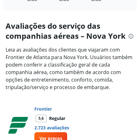
X
of
axis
interactive
displaying
chart
categories.
Range:
Avaliações do serviço das
91
companhias aéreas – Nova York
categories.
The
chart
Leia as avaliações dos clientes que viajaram com
has
Frontier de Atlanta para Nova York. Usuários também
1
podem conferir a classificação geral de cada
Y
axis
companhia aérea, como também de acordo com
displaying
opções de entretenimento, conforto, comida,
values.
tripulação/serviço e processo de embarque.
Range:
0
to
2000.
Frontier
Regular
5,6
2.723 avaliações
Ver preços