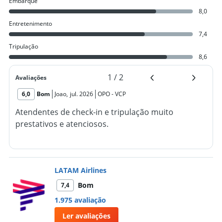
Embarque
8,0
Entretenimento
7,4
Tripulação
8,6
1
/
2
Avaliações
6,0
Bom
Joao
,
jul. 2026
OPO
-
VCP
Atendentes de check-in e tripulação muito
prestativos e atenciosos.
LATAM Airlines
Bom
7,4
1.975 avaliação
Ler avaliações