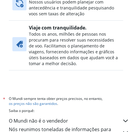
Nossos usuários podem planejar com
Voos diretos para Porto Seguro
antecedência e tranquilidade pesquisando
Voos diretos para João Pessoa
voos sem taxas de alteração
Voos diretos para Navegantes
Voos diretos para São Luís
Viaje com tranquilidade.
Todos os anos, milhões de pessoas nos
Voos diretos para Cuiabá
procuram para resolver suas necessidades
Voos diretos para Governador Valadares
de voo. Facilitamos o planejamento de
viagens, fornecendo informações e gráficos
Voos diretos para Ilhéus
úteis baseados em dados que ajudam você a
Voos diretos para Campo Grande
tomar a melhor decisão.
Voos diretos para Londrina
Voos diretos para Maringá
Voos diretos para Uberlândia
Voos diretos para Aracaju
O Mundi sempre tenta obter preços precisos, no entanto,
*
Voos diretos para Porto Velho
os preços não são garantidos
.
Saiba o porquê:
O Mundi não é o vendedor
Nós reunimos toneladas de informações para