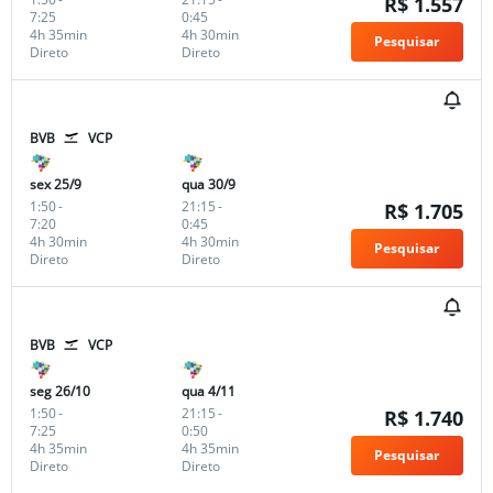
R$ 1.557
7:25
0:45
4h 35min
4h 30min
Pesquisar
Direto
Direto
BVB
VCP
sex 25/9
qua 30/9
1:50
-
21:15
-
R$ 1.705
7:20
0:45
4h 30min
4h 30min
Pesquisar
Direto
Direto
BVB
VCP
seg 26/10
qua 4/11
1:50
-
21:15
-
R$ 1.740
7:25
0:50
4h 35min
4h 35min
Pesquisar
Direto
Direto