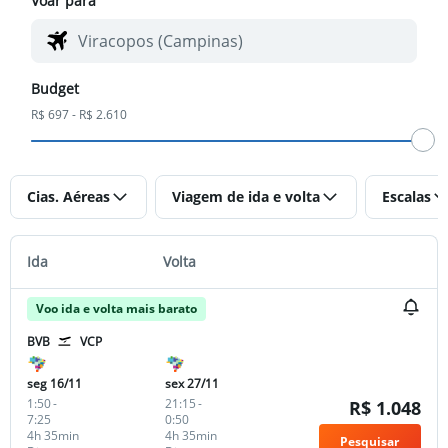
Voar para
Budget
R$ 697 - R$ 2.610
Cias. Aéreas
Viagem de ida e volta
Escalas
Ida
Volta
Voo ida e volta mais barato
BVB
VCP
seg 16/11
sex 27/11
1:50
-
21:15
-
R$ 1.048
7:25
0:50
4h 35min
4h 35min
Pesquisar