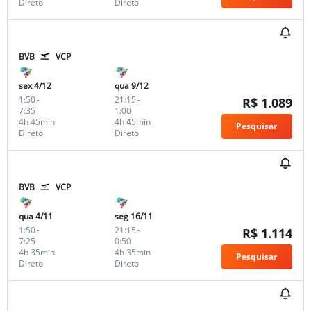
Direto
Direto
BVB
VCP
sex 4/12
qua 9/12
1:50
-
21:15
-
R$ 1.089
7:35
1:00
4h 45min
4h 45min
Pesquisar
Direto
Direto
BVB
VCP
qua 4/11
seg 16/11
1:50
-
21:15
-
R$ 1.114
7:25
0:50
4h 35min
4h 35min
Pesquisar
Direto
Direto