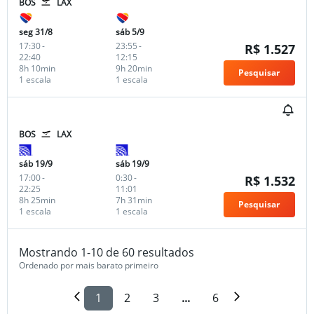
BOS
LAX
seg 31/8
sáb 5/9
17:30
-
23:55
-
R$ 1.527
22:40
12:15
8h 10min
9h 20min
Pesquisar
1 escala
1 escala
BOS
LAX
sáb 19/9
sáb 19/9
17:00
-
0:30
-
R$ 1.532
22:25
11:01
8h 25min
7h 31min
Pesquisar
1 escala
1 escala
Mostrando 1-10 de 60 resultados
Ordenado por mais barato primeiro
1
2
3
...
6