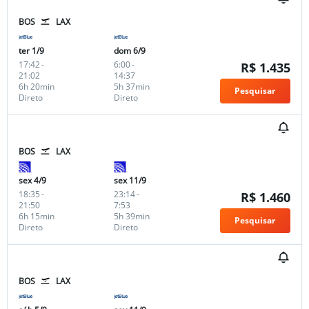
BOS
LAX
ter 1/9
dom 6/9
17:42
-
6:00
-
R$ 1.435
21:02
14:37
6h 20min
5h 37min
Pesquisar
Direto
Direto
BOS
LAX
sex 4/9
sex 11/9
18:35
-
23:14
-
R$ 1.460
21:50
7:53
6h 15min
5h 39min
Pesquisar
Direto
Direto
BOS
LAX