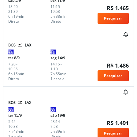
sáb 5/9
sex 11/9
18:20
-
11:15
-
R$ 1.465
21:39
19:53
6h 19min
5h 38min
Pesquisar
Direto
Direto
BOS
LAX
ter 8/9
seg 14/9
7:20
-
14:15
-
R$ 1.486
10:35
1:10
6h 15min
7h 55min
Pesquisar
Direto
1 escala
BOS
LAX
ter 15/9
sáb 19/9
5:45
-
23:14
-
R$ 1.491
10:33
7:53
7h 48min
5h 39min
Pesquisar
1 escala
Direto