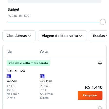
Budget
R$ 758 - R$ 4.091
Cias. Aéreas
Viagem de ida e volta
Escalas
Ida
Volta
Voo ida e volta mais barato
BOS
LAX
sáb 5/9
sex 11/9
12:15
-
23:14
-
R$ 1.410
15:30
7:53
6h 15min
5h 39min
Pesquisar
Direto
Direto