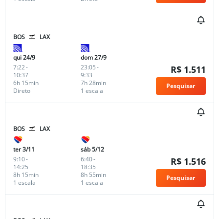
BOS
LAX
qui 24/9
dom 27/9
7:22
-
23:05
-
R$ 1.511
10:37
9:33
6h 15min
7h 28min
Pesquisar
Direto
1 escala
BOS
LAX
ter 3/11
sáb 5/12
9:10
-
6:40
-
R$ 1.516
14:25
18:35
8h 15min
8h 55min
Pesquisar
1 escala
1 escala