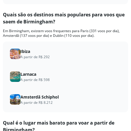
interactive
displaying
chart
categories.
Quais são os destinos mais populares para voos que
Range:
saem de Birmingham?
12
categories.
Em Birmingham, existem voos frequentes para Paris (331 voos por dia),
The
Amsterdã (137 voos por dia) e Dublin (110 voos por dia).
chart
has
1
Ibiza
Y
A partir de R$ 292
axis
displaying
values.
Larnaca
Range:
A partir de R$ 598
0
to
15000.
Amsterdã Schiphol
A partir de R$ 8.212
Qual é o lugar mais barato para voar a partir de
Birmingham?