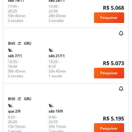
sáb 14/11
sáb 28/11
17:45
-
15:45
-
R$ 5.068
20:25
22:50
53h 40min
28h 05min
Pesquisar
2 escalas
2 escalas
BHX
GRU
sáb 7/11
sáb 21/11
10:55
-
19:25
-
R$ 5.073
18:40
8:10
58h 45min
33h 45min
Pesquisar
2 escalas
1 escala
BHX
GRU
qua 2/9
sáb 19/9
8:25
-
9:40
-
R$ 5.195
20:20
22:55
15h 55min
33h 15min
Pesquisar
1 escala
2 escalas