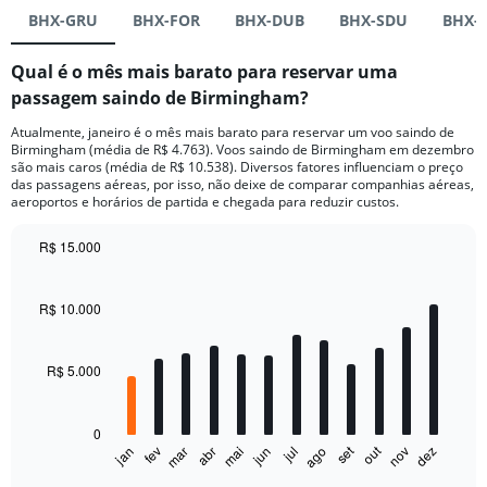
BHX-GRU
BHX-FOR
BHX-DUB
BHX-SDU
BHX-
Qual é o mês mais barato para reservar uma
passagem saindo de Birmingham?
Atualmente, janeiro é o mês mais barato para reservar um voo saindo de
Birmingham (média de R$ 4.763). Voos saindo de Birmingham em dezembro
são mais caros (média de R$ 10.538). Diversos fatores influenciam o preço
das passagens aéreas, por isso, não deixe de comparar companhias aéreas,
aeroportos e horários de partida e chegada para reduzir custos.
R$ 15.000
Bar
Chart
graphic.
chart
with
R$ 10.000
12
bars.
R$ 5.000
The
chart
has
0
1
set
out
fev
mai
ago
nov
mar
jun
dez
jan
abr
jul
X
End
of
axis