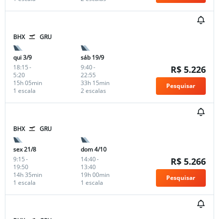
BHX
GRU
qui 3/9
sáb 19/9
18:15
-
9:40
-
R$ 5.226
5:20
22:55
15h 05min
33h 15min
Pesquisar
1 escala
2 escalas
BHX
GRU
sex 21/8
dom 4/10
9:15
-
14:40
-
R$ 5.266
19:50
13:40
14h 35min
19h 00min
Pesquisar
1 escala
1 escala