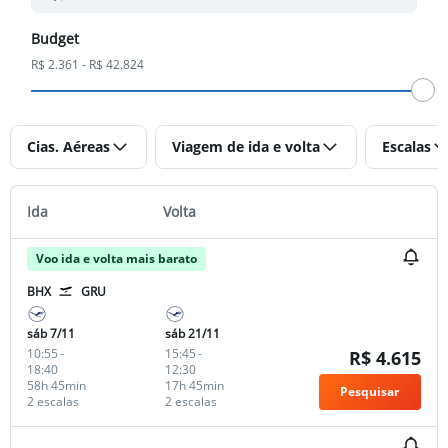
Budget
R$ 2.361 - R$ 42.824
Cias. Aéreas
Viagem de ida e volta
Escalas
Ida
Volta
Voo ida e volta mais barato
BHX
GRU
sáb 7/11
sáb 21/11
10:55
-
15:45
-
R$ 4.615
18:40
12:30
58h 45min
17h 45min
Pesquisar
2 escalas
2 escalas