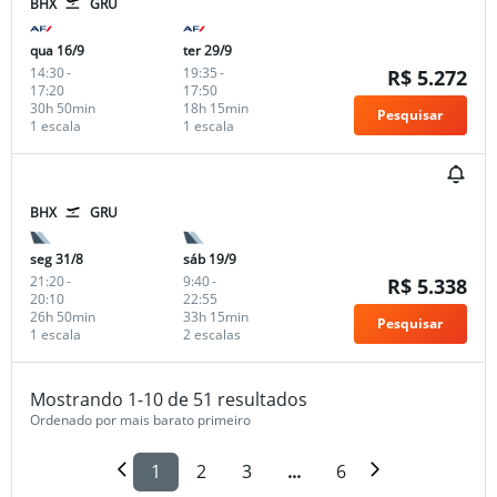
BHX
GRU
qua 16/9
ter 29/9
14:30
-
19:35
-
R$ 5.272
17:20
17:50
30h 50min
18h 15min
Pesquisar
1 escala
1 escala
BHX
GRU
seg 31/8
sáb 19/9
21:20
-
9:40
-
R$ 5.338
20:10
22:55
26h 50min
33h 15min
Pesquisar
1 escala
2 escalas
Mostrando 1-10 de 51 resultados
Ordenado por mais barato primeiro
1
2
3
...
6