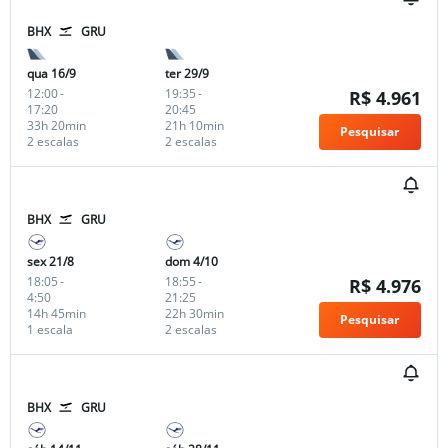
BHX
GRU
qua 16/9
ter 29/9
12:00
-
19:35
-
R$ 4.961
17:20
20:45
33h 20min
21h 10min
Pesquisar
2 escalas
2 escalas
BHX
GRU
sex 21/8
dom 4/10
18:05
-
18:55
-
R$ 4.976
4:50
21:25
14h 45min
22h 30min
Pesquisar
1 escala
2 escalas
BHX
GRU