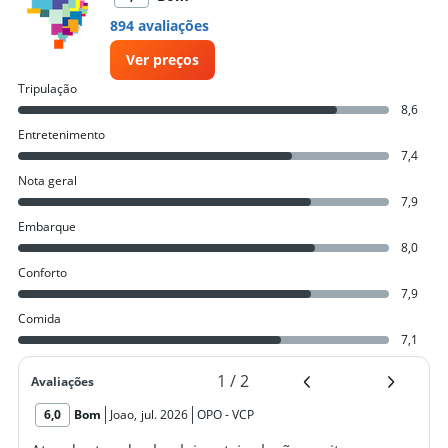
894 avaliações
Ver preços
Tripulação
8,6
Entretenimento
7,4
Nota geral
7,9
Embarque
8,0
Conforto
7,9
Comida
7,1
1
/
2
Avaliações
6,0
Bom
Joao
,
jul. 2026
OPO
-
VCP