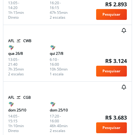
13:05
-
16:20
-
R$ 2.893
14:20
16:15
1h 15min
47h 55min
Pesquisar
Direto
2 escalas
AFL
CWB
qua 26/8
qui 27/8
13:05
-
6:10
-
R$ 3.124
21:40
16:00
7h 35min
10h 50min
Pesquisar
2 escalas
1 escala
AFL
CGB
dom 25/10
dom 25/10
14:05
-
17:20
-
R$ 3.683
15:15
16:00
1h 10min
46h 40min
Pesquisar
Direto
2 escalas