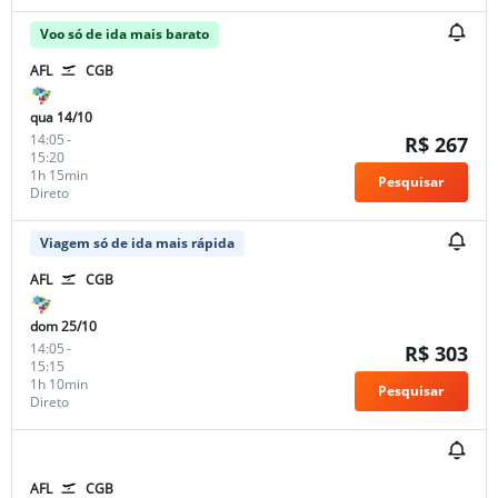
Voo só de ida mais barato
AFL
CGB
qua 14/10
14:05
-
R$ 267
15:20
1h 15min
Pesquisar
Direto
Viagem só de ida mais rápida
AFL
CGB
dom 25/10
14:05
-
R$ 303
15:15
1h 10min
Pesquisar
Direto
AFL
CGB