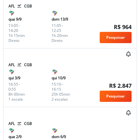
AFL
CGB
qua 9/9
dom 13/9
13:05
-
11:05
-
R$ 964
14:20
12:25
1h 15min
1h 20min
Pesquisar
Direto
Direto
AFL
CGB
qui 3/9
qui 10/9
16:55
-
15:10
-
R$ 2.847
0:55
16:15
8h 00min
25h 05min
Pesquisar
1 escala
2 escalas
AFL
CGB
qua 2/9
dom 6/9