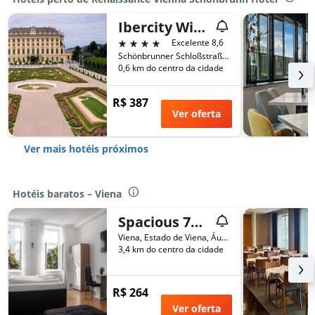
Ibercity Wien Schönbrunn
4 estrelas
Excelente 8,6
Schönbrunner Schloßstraße 38-40, Viena, Estado de Viena, Áustria
0,6 km do centro da cidade
R$ 387
Ver oferta
Ver mais hotéis próximos
Hotéis baratos – Viena
Spacious 7br Apartment Near Hauptbahnhof
Viena, Estado de Viena, Áustria
3,4 km do centro da cidade
R$ 264
Ver oferta