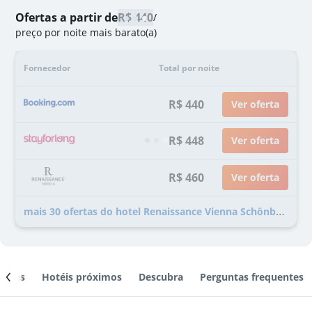
Ofertas a partir de
R$ 440
/
preço por noite mais barato(a)
Fornecedor
Total por noite
R$ 440
Ver oferta
R$ 448
Ver oferta
R$ 460
Ver oferta
mais 30 ofertas do hotel Renaissance Vienna Schönbrunn Hotel
ientes
Hotéis próximos
Descubra
Perguntas frequentes