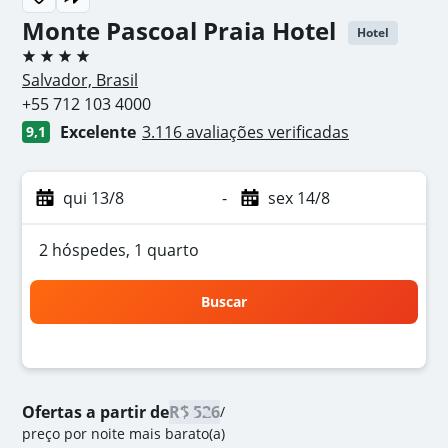
Monte Pascoal Praia Hotel
Hotel
4 estrelas
Salvador, Brasil
+55 712 103 4000
Excelente
3.116 avaliações verificadas
9,1
qui 13/8
-
sex 14/8
2 hóspedes, 1 quarto
Buscar
Ofertas a partir de
R$ 526
/
preço por noite mais barato(a)