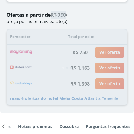
Ofertas a partir de
R$ 750
/
preço por noite mais barato(a)
Fornecedor
Total por noite
R$ 750
Ver oferta
R$ 1.163
Ver oferta
R$ 1.398
Ver oferta
mais 6 ofertas do hotel Meliá Costa Atlantis Tenerife
ientes
Hotéis próximos
Descubra
Perguntas frequentes