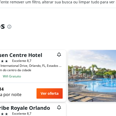
nte remover um filtro, alterar sua busca ou limpar tudo para ver 
os
sen Centre Hotel
trelas
Excelente 8,7
9840 International Drive, Orlando, FL, Estados Unidos
m do centro da cidade
Wifi Gratuito
14
Ver oferta
a por noite
ribe Royale Orlando
trelas
Excelente 8,7