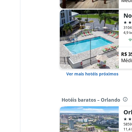
Médi
3 es
4,9 k
R$ 3
Médi
Ver mais hotéis próximos
Hotéis baratos – Orlando
3 es
11,4 