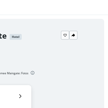
te
Hotel
immee Maingate: Fotos