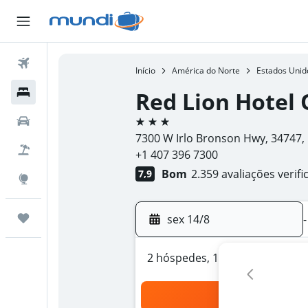
Passagens Aéreas
Início
América do Norte
Estados Unid
Hospedagens
Red Lion Hotel
3 estrelas
Carros
7300 W Irlo Bronson Hwy, 34747, 
Pacotes
+1 407 396 7300
Bom
2.359 avaliações verifi
7,9
Explore
Trips
sex 14/8
-
2 hóspedes, 1 quarto
Bus