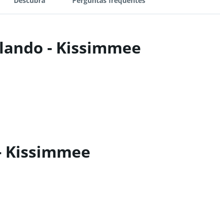
Descubra
Perguntas frequentes
rlando - Kissimmee
- Kissimmee