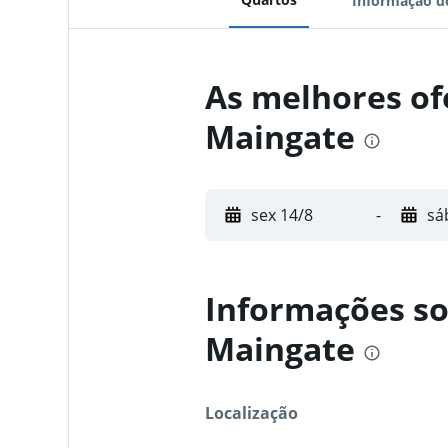
Informação d
As melhores of
Maingate
sex 14/8
-
sá
Informações so
Maingate
Localização