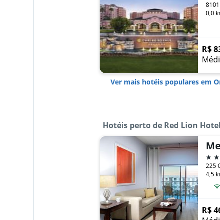
0,0 k
R$ 8
Médi
Ver mais hotéis populares em O
Hotéis perto de Red Lion Hot
4 es
4,5 k
R$ 4