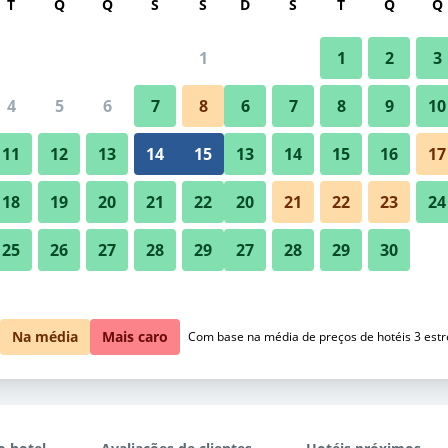
T
Q
Q
S
S
D
S
T
Q
Q
1
1
2
3
4
5
6
7
8
6
7
8
9
10
11
12
13
14
15
13
14
15
16
17
Ver preços
18
19
20
21
22
20
21
22
23
24
25
26
27
28
29
27
28
29
30
Ver preços
Ver preços
Na média
Mais caro
Com base na média de preços de hotéis 3 estr