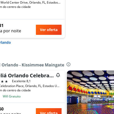
8101 World Center Drive, Orlando, FL, Estados Unidos
m do centro da cidade
31
Ver oferta
a por noite
rlando
el Orlando - Kissimmee Maingate
Meliá Orlando Celebration
trelas
Excelente 8,1
225 Celebration Place, Orlando, FL, Estados Unidos
m do centro da cidade
Wifi Gratuito
60
Ver oferta