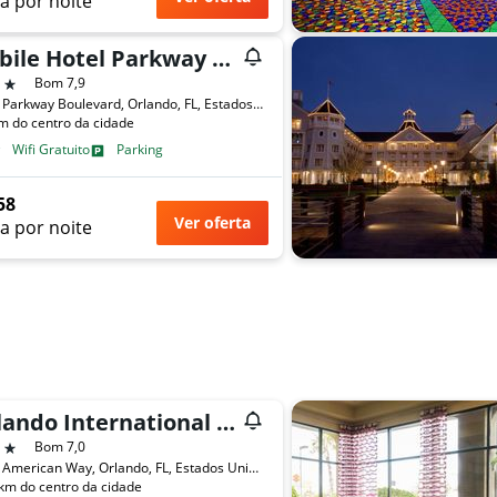
a por noite
Nobile Hotel Parkway at Celebration Orlando
trelas
Bom 7,9
3104 Parkway Boulevard, Orlando, FL, Estados Unidos
m do centro da cidade
Wifi Gratuito
Parking
58
Ver oferta
a por noite
Orlando International Drive North Hotel
trelas
Bom 7,0
5859 American Way, Orlando, FL, Estados Unidos
km do centro da cidade