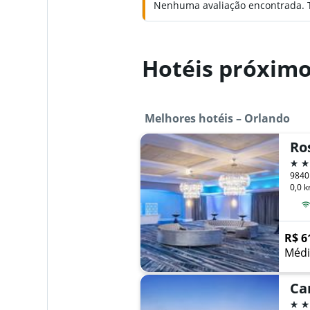
Nenhuma avaliação encontrada. Te
Hotéis próxim
Melhores hotéis – Orlando
Ro
4 es
0,0 k
R$ 6
Médi
Ca
4 es