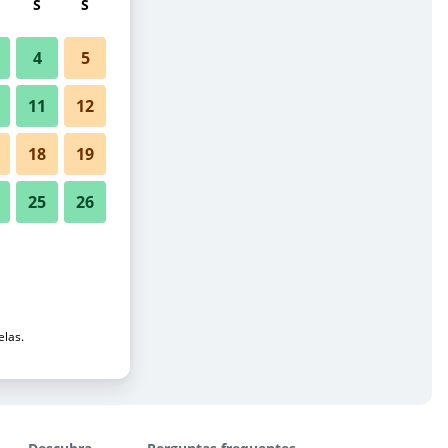
S
S
4
5
11
12
18
19
25
26
elas.