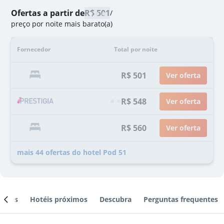
Ofertas a partir de
R$ 501
/
preço por noite mais barato(a)
Fornecedor
Total por noite
R$ 501
Ver oferta
R$ 548
Ver oferta
R$ 560
Ver oferta
mais 44 ofertas do hotel Pod 51
ientes
Hotéis próximos
Descubra
Perguntas frequentes