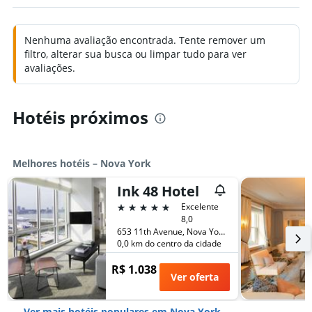
Nenhuma avaliação encontrada. Tente remover um
filtro, alterar sua busca ou limpar tudo para ver
avaliações.
Hotéis próximos
Melhores hotéis – Nova York
Ink 48 Hotel
5 estrelas
Excelente
8,0
653 11th Avenue, Nova York, NY, Estados Unidos
0,0 km do centro da cidade
R$ 1.038
Ver oferta
Ver mais hotéis populares em Nova York