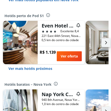
Hotéis perto de Pod 51
Even Hotel New York - Midtown East By IHG
4 estrelas
Excelente 8,4
221 East 44th Street, Nova York, NY, Estados Unidos
0,5 km do centro da cidade
R$ 1.139
Ver oferta
Ver mais hotéis próximos
Hotéis baratos – Nova York
Nap York Central Park Sleep Station
940 8th Avenue, Nova York, NY, Estados Unidos
1,0 km do centro da cidade