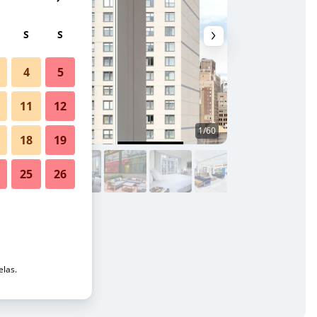
S
S
4
5
11
12
1/60
Outros
18
19
25
26
mad: Fotos
elas.