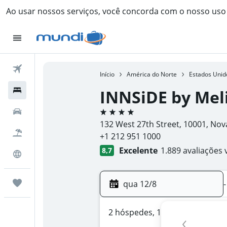
Ao usar nossos serviços, você concorda com o nosso us
Passagens Aéreas
Início
América do Norte
Estados Unid
Hospedagens
INNSiDE by Me
4 estrelas
Carros
132 West 27th Street, 10001, Nov
Pacotes
+1 212 951 1000
Excelente
1.889 avaliações 
8,7
Explore
Trips
qua 12/8
-
2 hóspedes, 1 quarto