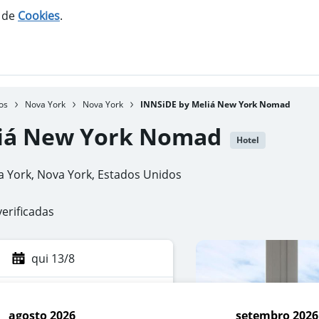
o de
Cookies
.
os
Nova York
Nova York
INNSiDE by Meliá New York Nomad
liá New York Nomad
Hotel
a York, Nova York, Estados Unidos
verificadas
qui 13/8
agosto 2026
setembro 2026