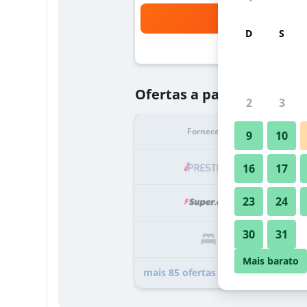
Bus
D
S
R$ 391
Ofertas a partir de
2
3
Fornecedor
Tota
9
10
R
16
17
23
24
R
30
31
R
Mais barato
mais 85 ofertas do hotel INNSiDE