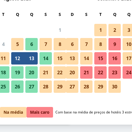
car
T
Q
Q
S
S
D
S
T
Q
Q
1
1
2
3
/
preço por noite mais barato(a)
4
5
6
7
8
6
7
8
9
10
Quarto
l por noite
11
12
13
14
15
13
14
15
16
17
$ 391
Ver oferta
18
19
20
21
22
20
21
22
23
24
25
26
27
28
29
27
28
29
30
$ 626
Ver oferta
INNSiDE by Meliá New York No
$ 740
Ver oferta
Na média
Mais caro
Com base na média de preços de hotéis 3 estr
 by Meliá New York Nomad