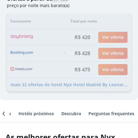
preço por noite mais barato(a)
Fornecedor
Total por noite
R$ 420
Ver oferta
R$ 428
Ver oferta
R$ 475
Ver oferta
mais 22 ofertas do hotel Nyx Hotel Madrid By Leonardo Hotels
ientes
Hotéis próximos
Descubra
Perguntas frequentes
As melhores ofertas para Nyx