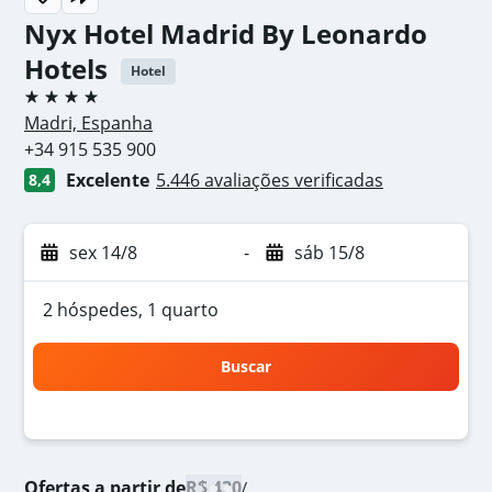
Nyx Hotel Madrid By Leonardo
Hotels
Hotel
4 estrelas
Madri, Espanha
+34 915 535 900
Excelente
5.446 avaliações verificadas
8,4
sex 14/8
-
sáb 15/8
2 hóspedes, 1 quarto
Buscar
Ofertas a partir de
R$ 420
/