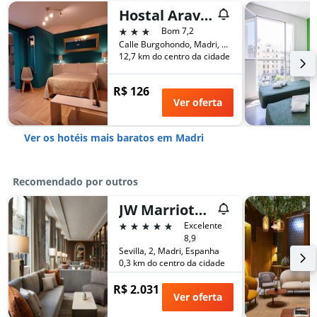
Hostal Aravaca
3 estrelas
Bom 7,2
Calle Burgohondo, Madri, Espanha
12,7 km do centro da cidade
R$ 126
Ver oferta
Ver os hotéis mais baratos em Madri
Recomendado por outros
JW Marriott Hotel Madrid
5 estrelas
Excelente
8,9
Sevilla, 2, Madri, Espanha
0,3 km do centro da cidade
R$ 2.031
Ver oferta