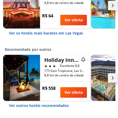
4,8 km do centro da cidade
R$ 64
Ver oferta
Ver os hotéis mais baratos em Las Vegas
Recomendado por outros
Holiday Inn Express & Suites Las Vegas - E Tropicana By IHG
3 estrelas
Excelente 8,8
175 East Tropicana, Las Vegas, NV, Estados Unidos
8,8 km do centro da cidade
R$ 558
Ver oferta
Ver outros hotéis recomendados