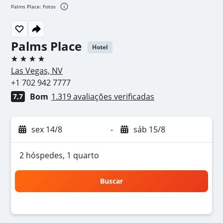
Palms Place: Fotos
Palms Place
Hotel
4 estrelas
Las Vegas, NV
+1 702 942 7777
Bom
1.319 avaliações verificadas
7,7
sex 14/8
-
sáb 15/8
2 hóspedes, 1 quarto
Buscar