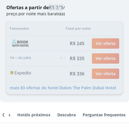
Ofertas a partir de
R$ 245
/
preço por noite mais barato(a)
Fornecedor
Total por noite
R$ 245
Ver oferta
R$ 335
Ver oferta
R$ 336
Ver oferta
mais 83 ofertas do hotel Dukes The Palm Dubai Hotel
ientes
Hotéis próximos
Descubra
Perguntas frequentes