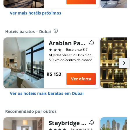
Ver mais hotéis próximos
Hotéis baratos – Dubai
Arabian Park Dubai, an Edge by Rotana Hotel
3 estrelas
Excelente 8,7
Al Jadaf Street PO Box 122382, Dubai, Dubai, Emirados Árabes Unidos
5,9 km do centro da cidade
R$ 152
Ver oferta
Ver os hotéis mais baratos em Dubai
Recomendado por outros
Staybridge Suites Dubai Financial Centre by IHG
4 estrelas
Excelente 8,7