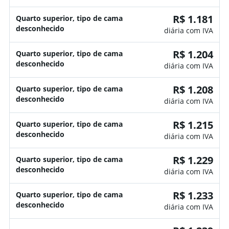
R$ 1.181
Quarto superior, tipo de cama
desconhecido
diária com IVA
R$ 1.204
Quarto superior, tipo de cama
desconhecido
diária com IVA
R$ 1.208
Quarto superior, tipo de cama
desconhecido
diária com IVA
R$ 1.215
Quarto superior, tipo de cama
desconhecido
diária com IVA
R$ 1.229
Quarto superior, tipo de cama
desconhecido
diária com IVA
R$ 1.233
Quarto superior, tipo de cama
desconhecido
diária com IVA