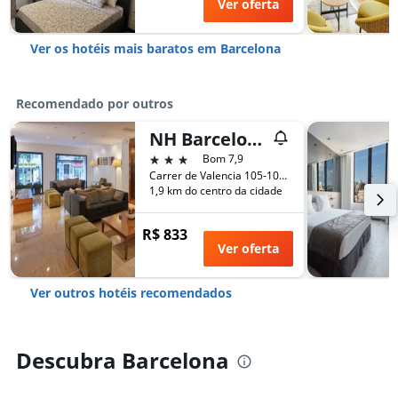
Ver oferta
Ver os hotéis mais baratos em Barcelona
Recomendado por outros
NH Barcelona Eixample
3 estrelas
Bom 7,9
Carrer de Valencia 105-107, Barcelona, Espanha
1,9 km do centro da cidade
R$ 833
Ver oferta
Ver outros hotéis recomendados
Descubra Barcelona