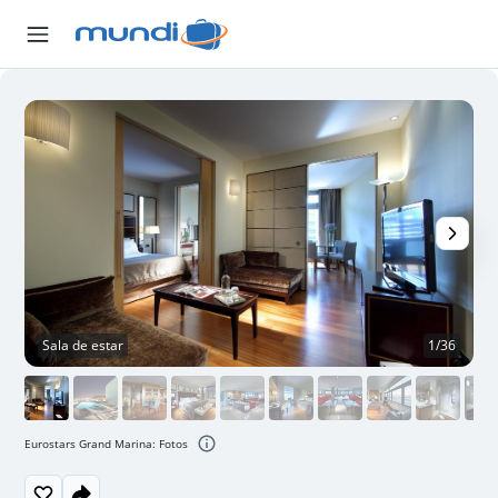
Sala de estar
1/36
V
Eurostars Grand Marina: Fotos