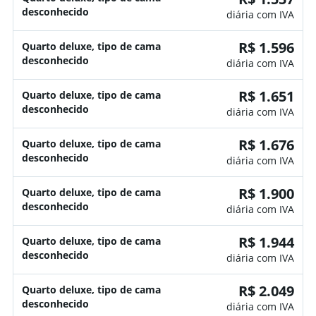
desconhecido
diária com IVA
R$ 1.596
Quarto deluxe, tipo de cama
desconhecido
diária com IVA
R$ 1.651
Quarto deluxe, tipo de cama
desconhecido
diária com IVA
R$ 1.676
Quarto deluxe, tipo de cama
desconhecido
diária com IVA
R$ 1.900
Quarto deluxe, tipo de cama
desconhecido
diária com IVA
R$ 1.944
Quarto deluxe, tipo de cama
desconhecido
diária com IVA
R$ 2.049
Quarto deluxe, tipo de cama
desconhecido
diária com IVA