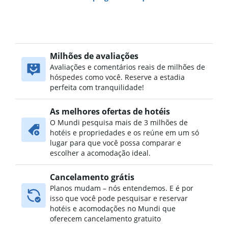
Milhões de avaliações
Avaliações e comentários reais de milhões de
hóspedes como você. Reserve a estadia
perfeita com tranquilidade!
As melhores ofertas de hotéis
O Mundi pesquisa mais de 3 milhões de
hotéis e propriedades e os reúne em um só
lugar para que você possa comparar e
escolher a acomodação ideal.
Cancelamento grátis
Planos mudam – nós entendemos. E é por
isso que você pode pesquisar e reservar
hotéis e acomodações no Mundi que
oferecem cancelamento gratuito