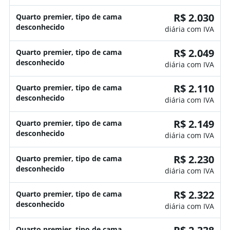
R$ 2.030
Quarto premier, tipo de cama
desconhecido
diária com IVA
R$ 2.049
Quarto premier, tipo de cama
desconhecido
diária com IVA
R$ 2.110
Quarto premier, tipo de cama
desconhecido
diária com IVA
R$ 2.149
Quarto premier, tipo de cama
desconhecido
diária com IVA
R$ 2.230
Quarto premier, tipo de cama
desconhecido
diária com IVA
R$ 2.322
Quarto premier, tipo de cama
desconhecido
diária com IVA
Quarto premier, tipo de cama