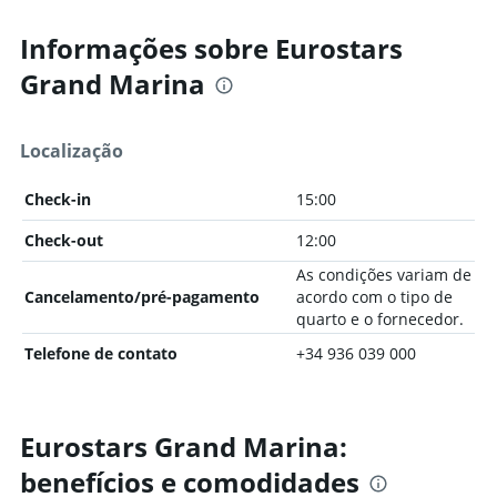
Informações sobre Eurostars
Grand Marina
Localização
Check-in
15:00
Check-out
12:00
As condições variam de
Cancelamento/pré-pagamento
acordo com o tipo de
quarto e o fornecedor.
Telefone de contato
+34 936 039 000
Eurostars Grand Marina:
benefícios e comodidades