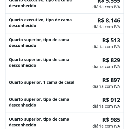
R$ 5.555
desconhecido
diária com IVA
R$ 8.146
Quarto executivo, tipo de cama
desconhecido
diária com IVA
R$ 513
Quarto superior, tipo de cama
desconhecido
diária com IVA
R$ 829
Quarto superior, tipo de cama
desconhecido
diária com IVA
R$ 897
Quarto superior, 1 cama de casal
diária com IVA
R$ 912
Quarto superior, tipo de cama
desconhecido
diária com IVA
R$ 985
Quarto superior, tipo de cama
desconhecido
diária com IVA