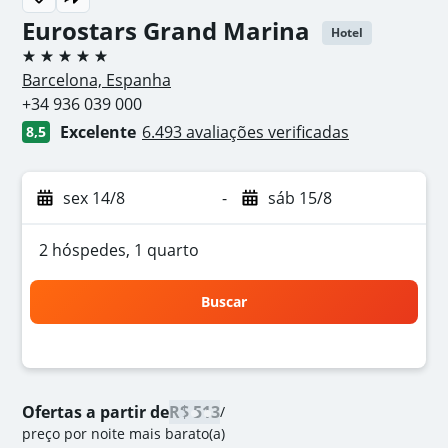
Eurostars Grand Marina
Hotel
5 estrelas
Barcelona, Espanha
+34 936 039 000
Excelente
6.493 avaliações verificadas
8,5
sex 14/8
-
sáb 15/8
2 hóspedes, 1 quarto
Buscar
Ofertas a partir de
R$ 513
/
preço por noite mais barato(a)