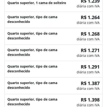
R$ 1.239
Quarto superior, 1 cama de solteiro
diária com IVA
R$ 1.264
Quarto superior, tipo de cama
desconhecido
diária com IVA
R$ 1.268
Quarto superior, tipo de cama
desconhecido
diária com IVA
R$ 1.271
Quarto superior, tipo de cama
desconhecido
diária com IVA
R$ 1.291
Quarto superior, tipo de cama
desconhecido
diária com IVA
R$ 1.387
Quarto superior, tipo de cama
desconhecido
diária com IVA
R$ 1.398
Quarto superior, tipo de cama
desconhecido
diária com IVA