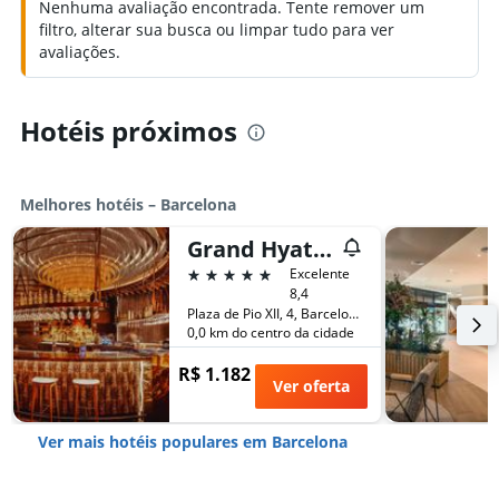
Nenhuma avaliação encontrada. Tente remover um
filtro, alterar sua busca ou limpar tudo para ver
avaliações.
Hotéis próximos
Melhores hotéis – Barcelona
Grand Hyatt Barcelona
5 estrelas
Excelente
8,4
Plaza de Pio XII, 4, Barcelona, Espanha
0,0 km do centro da cidade
R$ 1.182
Ver oferta
Ver mais hotéis populares em Barcelona