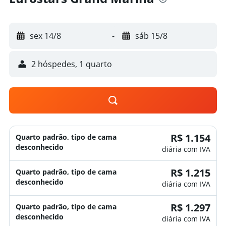
sex 14/8
-
sáb 15/8
2 hóspedes, 1 quarto
R$ 1.154
Quarto padrão, tipo de cama
desconhecido
diária com IVA
R$ 1.215
Quarto padrão, tipo de cama
desconhecido
diária com IVA
R$ 1.297
Quarto padrão, tipo de cama
desconhecido
diária com IVA