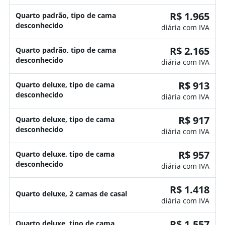
R$ 1.965
Quarto padrão, tipo de cama
desconhecido
diária com IVA
R$ 2.165
Quarto padrão, tipo de cama
desconhecido
diária com IVA
R$ 913
Quarto deluxe, tipo de cama
desconhecido
diária com IVA
R$ 917
Quarto deluxe, tipo de cama
desconhecido
diária com IVA
R$ 957
Quarto deluxe, tipo de cama
desconhecido
diária com IVA
R$ 1.418
Quarto deluxe, 2 camas de casal
diária com IVA
R$ 1.557
Quarto deluxe, tipo de cama