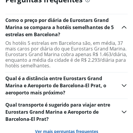
Como o preço por diária de Eurostars Grand
Marina se compara a hotéis semelhantes de 5
estrelas em Barcelona?
Os hotéis 5 estrelas em Barcelona são, em média, 37
mais caros por diária do que Eurostars Grand Marina.
Eurostars Grand Marina cobra apenas R$ 1.463/diária,
enquanto a média da cidade é de R$ 2.293/diária para
hotéis semelhantes.
Qual é a distância entre Eurostars Grand
Marina e Aeroporto de Barcelona-El Prat, o
aeroporto mais próximo?
Qual transporte é sugerido para viajar entre
Eurostars Grand Marina e Aeroporto de
Barcelona-El Prat?
Ver mais perguntas frequentes