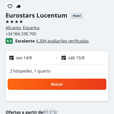
Eurostars Lucentum
Hotel
4 estrelas
Alicante, Espanha
+34 966 590 700
Excelente
6.304 avaliações verificadas
8,5
sex 14/8
-
sáb 15/8
2 hóspedes, 1 quarto
Buscar
Ofertas a partir de
R$ 516
/