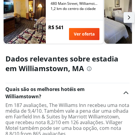
de
480 Main Street, Williamstown, MA, Estados Unidos
um
1,2 km do centro da cidade
quarto
R$ 541
Ver oferta
Dados relevantes sobre estadia
em Williamstown, MA
Quais são os melhores hotéis em
Williamstown?
Em 187 avaliações, The Williams Inn recebeu uma nota
média de 9,4/10. Também vale a pena dar uma olhada
em Fairfield Inn & Suites by Marriott Williamstown,
que recebeu nota 8,2/10 em 126 avaliações. Villager
Motel também pode ser uma boa opção, com nota
8,8/10 from 865 avaliações.