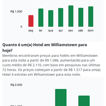
cada
Bar
Chart
mês
graphic.
chart
with
O
R$ 1.000
7
gráfico
bars.
tem
1
O
0
eixo
gráfico
seg
ter
qua
qui
sex
sáb
dom
End
X
of
a
exibindo
interactive
seguir
chart
meses.
exibe
Quanto ​é um(a) Hotel em Williamstown para
O
o
gráfico
hoje?
preço
tem
Membros encontraram preços para hotéis em Williamstown
médio
1
para esta noite a partir de R$ 1.086, aumentando para um
de
eixo
custo médio de R$ 2.110, com base em pesquisas nas últimas
um
Y
72 horas. Os preços começam a partir de R$ 1.517 para um(a)
quarto
exibindo
Hotel 4 estrelas em Williamstown para esta noite.
para
o
cada
preço
dia
R$ 2.000
médio
da
Bar
de
Chart
semana
graphic.
chart
um
O
with
quarto
3
gráfico
bars.