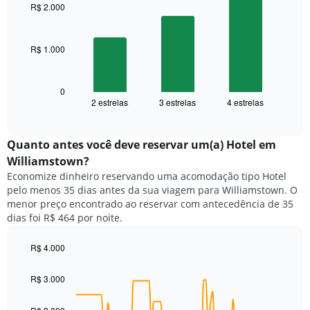
por
with
R$ 2.000
3
estrelas
bars.
O
gráfico
R$ 1.000
O
tem
gráfico
1
a
eixo
seguir
0
X
2 estrelas
3 estrelas
4 estrelas
exibe
End
exibindo
of
o
categorias
interactive
preço
chart
de
médio
Quanto antes você deve reservar um(a) Hotel em
hotéis
de
por
Williamstown?
um
estrelas.
Economize dinheiro reservando uma acomodação tipo Hotel
quarto
O
pelo menos 35 dias antes da sua viagem para Williamstown. O
neste
gráfico
menor preço encontrado ao reservar com antecedência de 35
fim
tem
dias foi R$ 464 por noite.
de
1
semana
eixo
encontrado
R$ 4.000
Y
nos
Line
Chart
exibindo
graphic.
chart
últimos
o
R$ 3.000
with
3
preço
90
dias,
médio
data