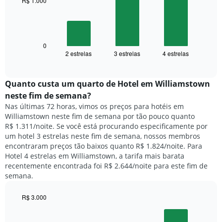
tem
R$ 1.000
1
O
eixo
gráfico
X
a
exibindo
seguir
0
dias
2 estrelas
3 estrelas
4 estrelas
exibe
End
da
of
o
semana.
interactive
preço
chart
O
médio
Quanto custa um quarto de Hotel em Williamstown
gráfico
de
tem
neste fim de semana?
um
1
Nas últimas 72 horas, vimos os preços para hotéis em
quarto
eixo
Williamstown neste fim de semana por tão pouco quanto
para
Y
R$ 1.311/noite. Se você está procurando especificamente por
hoje
exibindo
um hotel 3 estrelas neste fim de semana, nossos membros
e
o
encontraram preços tão baixos quanto R$ 1.824/noite. Para
encontrado
preço
Hotel 4 estrelas em Williamstown, a tarifa mais barata
nos
médio
recentemente encontrada foi R$ 2.644/noite para este fim de
últimos
de
semana.
3
um
dias,
quarto
agrupado
R$ 3.000
pela
Bar
Chart
classificação
graphic.
chart