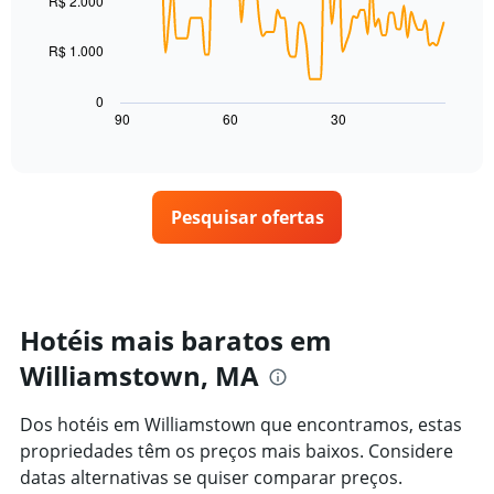
R$ 2.000
agrupado
de
points.
pela
um
classificação
R$ 1.000
quarto
O
por
para
gráfico
estrelas
hoje
a
0
O
encontrado
seguir
90
60
30
End
gráfico
of
nos
exibe
interactive
tem
últimos
como
chart
1
3
o
eixo
dias
preço
X
Pesquisar ofertas
de
exibindo
um
categorias
quarto
de
varia
hotéis
de
por
acordo
Hotéis mais baratos em
estrelas.
com
O
Williamstown, MA
a
gráfico
aproximação
tem
da
Dos hotéis em Williamstown que encontramos, estas
1
data
eixo
propriedades têm os preços mais baixos. Considere
de
Y
estadia
datas alternativas se quiser comparar preços.
exibindo