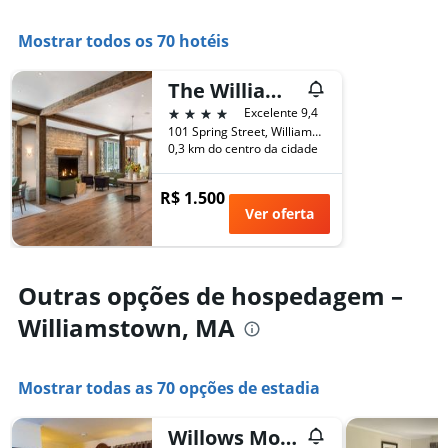
O
o
gráfico
preço
tem
Mostrar todos os 70 hotéis
médio
1
de
eixo
The Williams Inn
um
X
quarto
4 estrelas
Excelente 9,4
exibindo
neste
101 Spring Street, Williamstown, MA, Estados Unidos
o
fim
0,3 km do centro da cidade
número
de
de
semana
dias
R$ 1.500
encontrado
antes
Ver oferta
nos
da
últimos
estadia
3
O
dias
gráfico
Outras opções de hospedagem –
tem
Williamstown, MA
1
eixo
Y
exibindo
Mostrar todas as 70 opções de estadia
o
preço
Willows Motel
médio