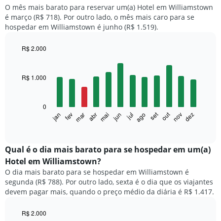
O mês mais barato para reservar um(a) Hotel em Williamstown
é março (R$ 718). Por outro lado, o mês mais caro para se
hospedar em Williamstown é junho (R$ 1.519).
R$ 2.000
Bar
Chart
graphic.
chart
with
R$ 1.000
12
bars.
0
O
set
out
fev
mai
ago
nov
mar
jun
dez
jan
abr
jul
gráfico
End
of
a
interactive
seguir
chart
exibe
Qual é o dia mais barato para se hospedar em um(a)
o
Hotel em Williamstown?
preço
O dia mais barato para se hospedar em Williamstown é
médio
segunda (R$ 788). Por outro lado, sexta é o dia que os viajantes
de
devem pagar mais, quando o preço médio da diária é R$ 1.417.
um
quarto
a
R$ 2.000